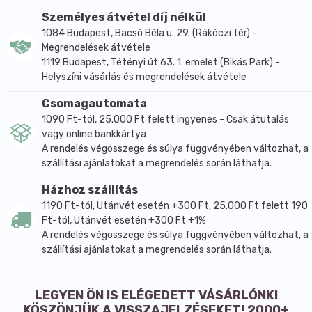
táplálékunkat figyelembe véve az amaránt
Személyes átvétel díj nélkül
vastartalma kiemelkedő mind mennyiségét, mind
1084 Budapest, Bacsó Béla u. 29. (Rákóczi tér) -
biológiai hasznosulását tekintve. Ez nemcsak a
Megrendelések átvétele
vegetáriánusok számára lehet érdekes, akiknek
1119 Budapest, Tétényi út 63. 1. emelet (Bikás Park) -
szervezetük vashoz juttatása táplálkozásuk egyik
Helyszíni vásárlás és megrendelések átvétele
Achilles-pontja, hanem a világ lakosságának 20%-át
Csomagautomata
kitevő valamennyi vashiányosnak.
1090 Ft-tól, 25.000 Ft felett ingyenes - Csak átutalás
Kiemelendő kalcium tartalma is, amely nemcsak
vagy online bankkártya
meghaladja a tejét, hanem biológiai hasznosulását
A rendelés végösszege és súlya függvényében változhat, a
tekintve a legjobb kalcium forrást jelentő élelmiszer.
szállítási ajánlatokat a megrendelés során láthatja.
Az amaránt magnézium tartalma nagyságrenddel
Házhoz szállítás
nagyobb a gabonaféléknél, amely jótékony hatással
1190 Ft-tól, Utánvét esetén +300 Ft, 25.000 Ft felett 190
van az elme frissességének megőrzésére és a
Ft-tól, Utánvét esetén +300 Ft +1%
szívizom működésére.
A rendelés végösszege és súlya függvényében változhat, a
Ezeket a beltartalmi értékeket még értékesebbé teszi
szállítási ajánlatokat a megrendelés során láthatja.
az amaránt gluténmentessége, amelynek
köszönhetően lisztérzékenyek számára is elérhető.
LEGYEN ÖN IS ELÉGEDETT VÁSÁRLÓNK!
Étrendünkbe való beillesztése többféle módon is
KÖSZÖNJÜK A VISSZAJELZÉSEKET! 2000+