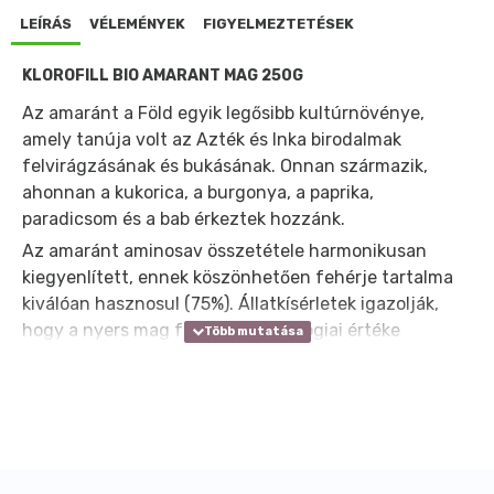
LEÍRÁS
VÉLEMÉNYEK
FIGYELMEZTETÉSEK
KLOROFILL BIO AMARANT MAG 250G
Az amaránt a Föld egyik legősibb kultúrnövénye,
amely tanúja volt az Azték és Inka birodalmak
felvirágzásának és bukásának. Onnan származik,
ahonnan a kukorica, a burgonya, a paprika,
paradicsom és a bab érkeztek hozzánk.
Az amaránt aminosav összetétele harmonikusan
kiegyenlített, ennek köszönhetően fehérje tartalma
kiválóan hasznosul (75%). Állatkísérletek igazolják,
hogy a nyers mag fehérjéinek biológiai értéke
magasabb még a legközismertebb fehérjeforrásénál
is, ami hőkezeléssel még tovább fokozható.
Az amaránt kitűnő vas, kalcium, magnézium és cink
valamint egyéb mikroelem forrás.
Nemcsak a gabonák, de valamennyi fontos növényi