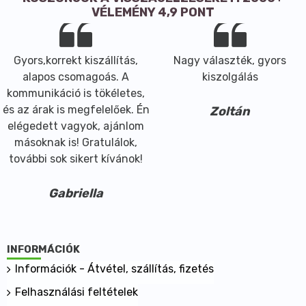
lehetséges:
VÉLEMÉNY 4,9 PONT
A nyers, egész mag főzve, enyhén fűszerezve a
hajdinakásához hasonló kitűnő köret. Lisztje, kelt
tésztában 5-10, egyéb esetekben 10-50%-ban
Gyors,korrekt kiszállítás,
Nagy választék, gyors
helyettesítheti a búzalisztet.
alapos csomagoás. A
kiszolgálás
kommunikáció is tökéletes,
és az árak is megfelelőek. Én
Zoltán
elégedett vagyok, ajánlom
másoknak is! Gratulálok,
további sok sikert kívánok!
Gabriella
INFORMÁCIÓK
Információk - Átvétel, szállítás, fizetés
Felhasználási feltételek