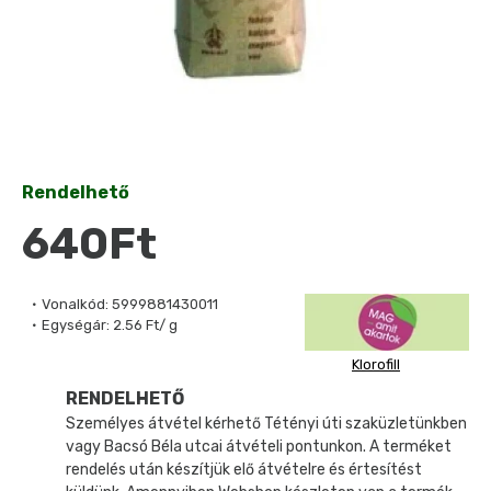
Rendelhető
640Ft
Vonalkód:
5999881430011
Egységár:
2.56 Ft/ g
Klorofill
RENDELHETŐ
Személyes átvétel kérhető Tétényi úti szaküzletünkben
vagy Bacsó Béla utcai átvételi pontunkon. A terméket
rendelés után készítjük elő átvételre és értesítést