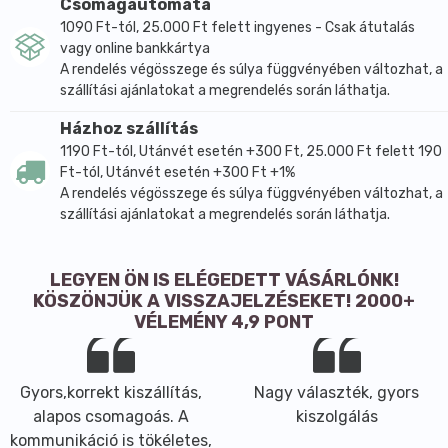
Csomagautomata
1090 Ft-tól, 25.000 Ft felett ingyenes - Csak átutalás
vagy online bankkártya
A rendelés végösszege és súlya függvényében változhat, a
szállítási ajánlatokat a megrendelés során láthatja.
Házhoz szállítás
1190 Ft-tól, Utánvét esetén +300 Ft, 25.000 Ft felett 190
Ft-tól, Utánvét esetén +300 Ft +1%
A rendelés végösszege és súlya függvényében változhat, a
szállítási ajánlatokat a megrendelés során láthatja.
LEGYEN ÖN IS ELÉGEDETT VÁSÁRLÓNK!
KÖSZÖNJÜK A VISSZAJELZÉSEKET! 2000+
VÉLEMÉNY 4,9 PONT
Gyors,korrekt kiszállítás,
Nagy választék, gyors
alapos csomagoás. A
kiszolgálás
kommunikáció is tökéletes,