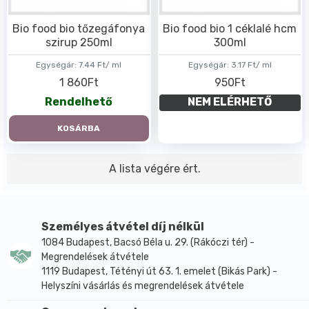
Bio food bio tőzegáfonya
Bio food bio 1 céklalé hcm
szirup 250ml
300ml
Egységár:
7.44 Ft/ ml
Egységár:
3.17 Ft/ ml
1 860Ft
950Ft
Rendelhető
NEM ELÉRHETŐ
KOSÁRBA
A lista végére ért.
Személyes átvétel díj nélkül
1084 Budapest, Bacsó Béla u. 29. (Rákóczi tér) -
Megrendelések átvétele
1119 Budapest, Tétényi út 63. 1. emelet (Bikás Park) -
Helyszíni vásárlás és megrendelések átvétele