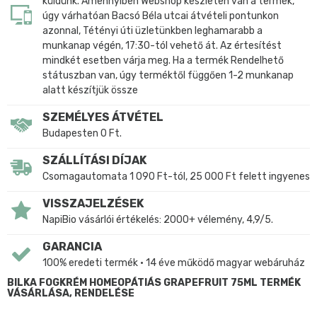
küldünk. Amennyiben Webshop készleten van a termék,
úgy várhatóan Bacsó Béla utcai átvételi pontunkon
azonnal, Tétényi úti üzletünkben leghamarabb a
munkanap végén, 17:30-tól vehető át. Az értesítést
mindkét esetben várja meg. Ha a termék Rendelhető
státuszban van, úgy terméktől függően 1-2 munkanap
alatt készítjük össze
SZEMÉLYES ÁTVÉTEL
Budapesten 0 Ft.
SZÁLLÍTÁSI DÍJAK
Csomagautomata 1 090 Ft-tól, 25 000 Ft felett ingyenes
VISSZAJELZÉSEK
NapiBio vásárlói értékelés: 2000+ vélemény, 4,9/5.
GARANCIA
100% eredeti termék • 14 éve működő magyar webáruház
BILKA FOGKRÉM HOMEOPÁTIÁS GRAPEFRUIT 75ML TERMÉK
VÁSÁRLÁSA, RENDELÉSE