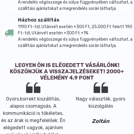
A rendelés végösszege és súlya függvényében változhat, a
szállítási ajánlatokat a megrendelés során láthatja.
Házhoz szállítás
1190 Ft-tól, Utánvét esetén +300 Ft, 25.000 Ft felett 190
Ft-tól, Utánvét esetén +300 Ft +1%
A rendelés végösszege és súlya függvényében változhat, a
szállítási ajánlatokat a megrendelés során láthatja.
LEGYEN ÖN IS ELÉGEDETT VÁSÁRLÓNK!
KÖSZÖNJÜK A VISSZAJELZÉSEKET! 2000+
VÉLEMÉNY 4,9 PONT
Gyors,korrekt kiszállítás,
Nagy választék, gyors
alapos csomagoás. A
kiszolgálás
kommunikáció is tökéletes,
és az árak is megfelelőek. Én
Zoltán
elégedett vagyok, ajánlom