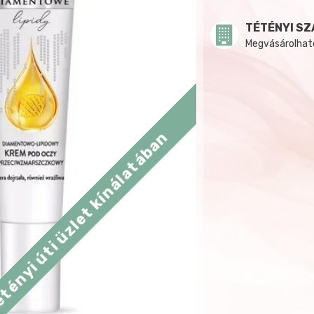
TÉTÉNYI SZ
Megvásárolható:
tényi úti üzlet kínálatában