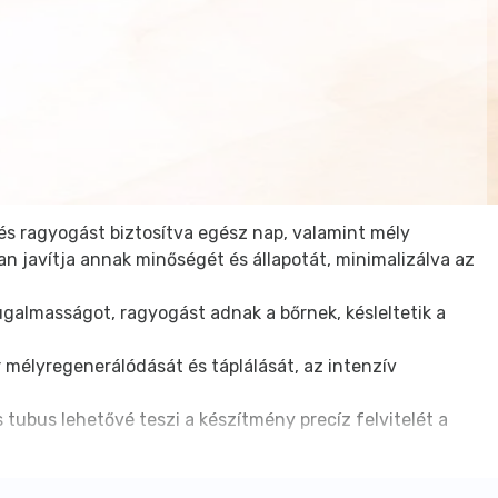
és ragyogást biztosítva egész nap, valamint mély
an javítja annak minőségét és állapotát, minimalizálva az
ugalmasságot, ragyogást adnak a bőrnek, késleltetik a
r mélyregenerálódását és táplálását, az intenzív
 tubus lehetővé teszi a készítmény precíz felvitelét a
late/Caprate,Cetearyl Alcohol,Glyceryl Stearate,Persea