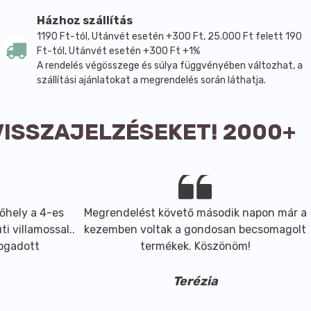
,Sclerocarya Birrea (Marula) Seed Oil,Salvia Hispanica
 Oil, Vegetable Oil,Diamond Powder,Glycerin,Caprylyl
Házhoz szállítás
Mica,Disodium
1190 Ft-tól, Utánvét esetén +300 Ft, 25.000 Ft felett 190
Ft-tól, Utánvét esetén +300 Ft +1%
A rendelés végösszege és súlya függvényében változhat, a
szállítási ajánlatokat a megrendelés során láthatja.
VISSZAJELZÉSEKET! 2000+
őhely a 4-es
Megrendelést követő második napon már a
i villamossal..
kezemben voltak a gondosan becsomagolt
fogadott
termékek. Köszönöm!
Terézia