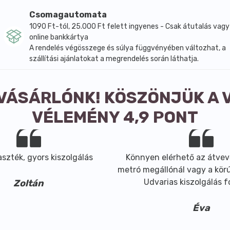
exapeptide-8,Hyaluronic Acid,Hydrolyzed Glycosaminoglycans
tosterol,Squalene,Ascorbyl Palmitate,Glycine Soja (Soybean)
Csomagautomata
sphate, Ammonium Acryloyldimethyltaurate/VP Copolymer,
1090 Ft-tól, 25.000 Ft felett ingyenes - Csak átutalás vagy
,CI 77891.
online bankkártya
A rendelés végösszege és súlya függvényében változhat, a
szállítási ajánlatokat a megrendelés során láthatja.
 VÁSÁRLÓNK! KÖSZÖNJÜK A 
VÉLEMÉNY 4,9 PONT
szték, gyors kiszolgálás
Könnyen elérhető az átvev
metró megállónál vagy a körút
Udvarias kiszolgálás 
Zoltán
Éva