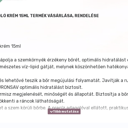
LÓ KRÉM 15ML TERMÉK VÁSÁRLÁSA, RENDELÉSE
 krém 15ml
polja a szemkörnyék érzékeny bőrét, optimális hidratálást 
természetes víz-lipid gátját, melynek köszönhetően hatékony
 lehetővé teszik a bőr megújulási folyamatát. Javítják a r
ONSAV optimális hidratálást biztosít.
ermisz megjelenését, minőségét és állapotát. Biztosítja a bő
sökkenti a ráncok láthatóságát.
a szem körüli bőrbe. A precíz adagolóval ellátott, praktikus
qualane,Sorbitol,Vitis Vinifera (Grape) Seed Oil,Coco-Capry