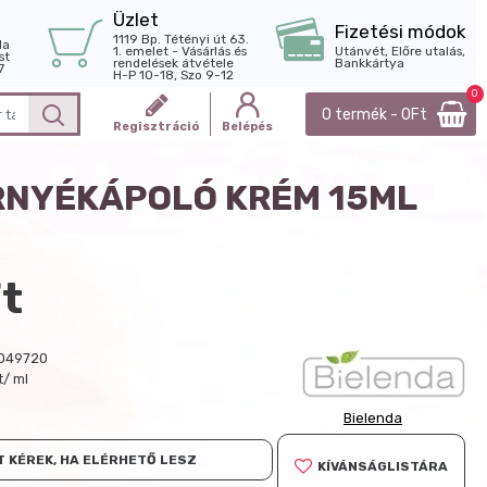
Üzlet
Fizetési módok
1119 Bp. Tétényi út 63.
la
1. emelet - Vásárlás és
Utánvét, Előre utalás,
st
rendelések átvétele
Bankkártya
7
H-P 10-18, Szo 9-12
0
0 termék - 0Ft
Regisztráció
Belépés
RNYÉKÁPOLÓ KRÉM 15ML
t
049720
t/ ml
Bielenda
 KÉREK, HA ELÉRHETŐ LESZ
KÍVÁNSÁGLISTÁRA