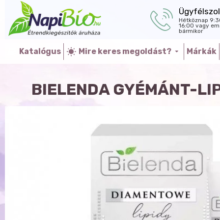
Ügyfélszol
Hétköznap 9:3
16:00 vagy ema
bármikor
Katalógus
Mire keres megoldást?
Márkák
BIELENDA GYÉMÁNT-LI