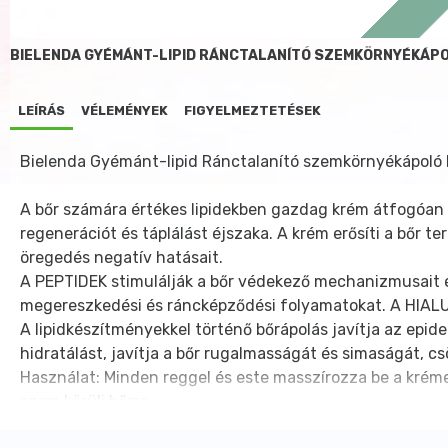
BIELENDA GYÉMÁNT-LIPID RÁNCTALANÍTÓ SZEMKÖRNYÉKÁPO
LEÍRÁS
VÉLEMÉNYEK
FIGYELMEZTETÉSEK
Bielenda Gyémánt-lipid Ránctalanító szemkörnyékápoló
A bőr számára értékes lipidekben gazdag krém átfogóan á
regenerációt és táplálást éjszaka. A krém erősíti a bőr 
öregedés negatív hatásait.
A PEPTIDEK stimulálják a bőr védekező mechanizmusait és
megereszkedési és ráncképződési folyamatokat. A HIALUR
A lipidkészítményekkel történő bőrápolás javítja az epid
hidratálást, javítja a bőr rugalmasságát és simaságát, c
Használat: Minden reggel és este masszírozza be a krémet 
szem körüli bőrre.
Összetevők: Aqua (Water),Cocos Nucifera (Coconut) Oil,S