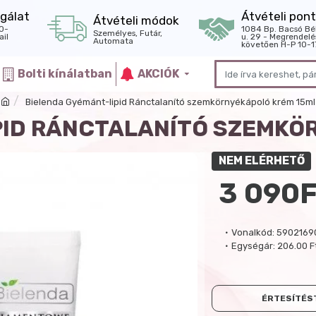
gálat
Átvételi pont
Átvételi módok
0-
1084 Bp. Bacsó Bé
Személyes, Futár,
il
u. 29 - Megrendelé
Automata
követően H-P 10-1
Bolti kínálatban
AKCIÓK
Bielenda Gyémánt-lipid Ránctalanító szemkörnyékápoló krém 15ml
PID RÁNCTALANÍTÓ SZEMKÖ
NEM ELÉRHETŐ
3 090F
Vonalkód:
5902169
Egységár:
206.00 F
ÉRTESÍTÉST