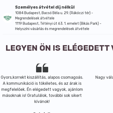
Gratissima (Avocado) Oil, Propanediol,Caffeine,Acetyl H
Seed Oil,Linoleic Acid,Linolenic Acid,Tocopherol,Beta-Si
Személyes átvétel díj nélkül
Glycol,Sodium Stearoyl Glutamate,Potassium Cetyl Pho
1084 Budapest, Bacsó Béla u. 29. (Rákóczi tér) -
EDTA,Ethylhexylglycerin,Phenoxyethanol,Benzyl Alcohol
Megrendelések átvétele
1119 Budapest, Tétényi út 63. 1. emelet (Bikás Park) -
Helyszíni vásárlás és megrendelések átvétele
LEGYEN ÖN IS ELÉGEDETT
Gyors,korrekt kiszállítás, alapos csomagoás.
Nagy vála
A kommunikáció is tökéletes, és az árak is
megfelelőek. Én elégedett vagyok, ajánlom
másoknak is! Gratulálok, további sok sikert
kívánok!