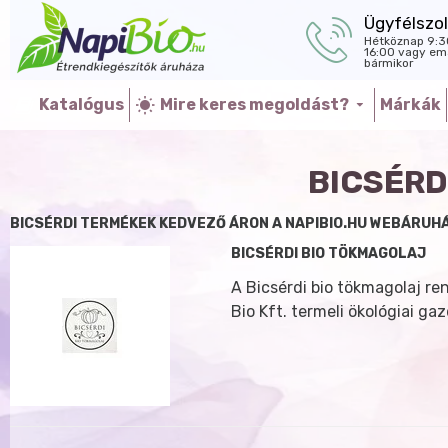
Ügyfélszol
Hétköznap 9:3
16:00 vagy ema
bármikor
Katalógus
Mire keres megoldást?
Márkák
BICSÉRD
BICSÉRDI TERMÉKEK KEDVEZŐ ÁRON A NAPIBIO.HU WEBÁRUH
BICSÉRDI BIO TÖKMAGOLAJ
A Bicsérdi bio tökmagolaj ren
Bio Kft. termeli ökológiai g