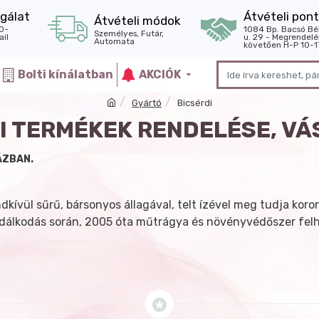
gálat
Átvételi pont
Átvételi módok
0-
1084 Bp. Bacsó Bé
Személyes, Futár,
il
u. 29 - Megrendelé
Automata
követően H-P 10-1
Bolti kínálatban
AKCIÓK
Gyártó
Bicsérdi
I TERMÉKEK RENDELÉSE, V
ÁZBAN.
dkívül sűrű, bársonyos állagával, telt ízével meg tudja koro
azdálkodás során, 2005 óta műtrágya és növényvédőszer felha