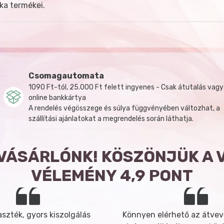
ka termékei.
Csomagautomata
1090 Ft-tól, 25.000 Ft felett ingyenes - Csak átutalás vagy
online bankkártya
A rendelés végösszege és súlya függvényében változhat, a
szállítási ajánlatokat a megrendelés során láthatja.
 VÁSÁRLÓNK! KÖSZÖNJÜK A 
VÉLEMÉNY 4,9 PONT
szték, gyors kiszolgálás
Könnyen elérhető az átvev