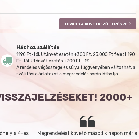
TOVÁBB A KÖVETKEZŐ LÉPÉSRE
Házhoz szállítás
1190 Ft-tól, Utánvét esetén +300 Ft, 25.000 Ft felett 190
Ft-tól, Utánvét esetén +300 Ft +1%
A rendelés végösszege és súlya függvényében változhat, a
szállítási ajánlatokat a megrendelés során láthatja.
VISSZAJELZÉSEKET! 2000+
őhely a 4-es
Megrendelést követő második napon már a