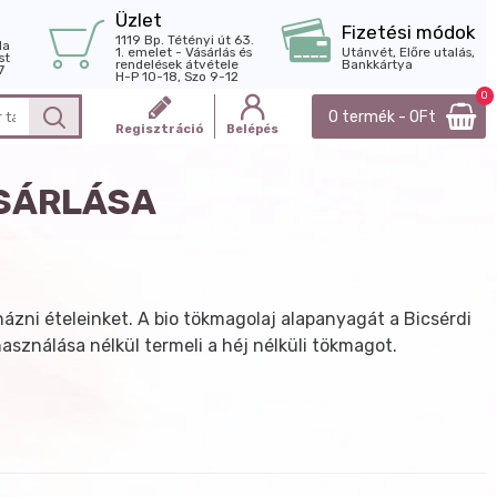
Üzlet
Fizetési módok
1119 Bp. Tétényi út 63.
la
1. emelet - Vásárlás és
Utánvét, Előre utalás,
st
rendelések átvétele
Bankkártya
7
H-P 10-18, Szo 9-12
0
0 termék - 0Ft
Regisztráció
Belépés
ÁSÁRLÁSA
názni ételeinket. A bio tökmagolaj alapanyagát a Bicsérdi
sználása nélkül termeli a héj nélküli tökmagot.