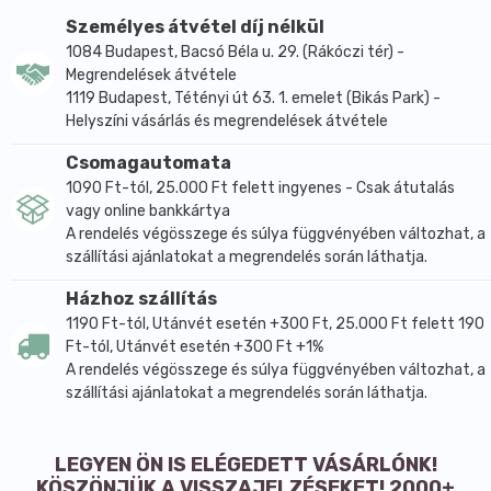
Só
2,75 gGluténmentes zabliszt*, víz, quinoa liszt*
Személyes átvétel díj nélkül
(20%), szezámmag*, illatmentes kókuszolaj*(6,5%),
1084 Budapest, Bacsó Béla u. 29. (Rákóczi tér) -
füstölt paprika*(2,2%), himalája só.=*Ellenőrzött
Megrendelések átvétele
ökológiai gazdálkodásból.
1119 Budapest, Tétényi út 63. 1. emelet (Bikás Park) -
Helyszíni vásárlás és megrendelések átvétele
Allergének:
Csomagautomata
szezámmag, nyomokban dióféléket, földimogyorót
1090 Ft-tól, 25.000 Ft felett ingyenes - Csak átutalás
tartalmazhat
vagy online bankkártya
A rendelés végösszege és súlya függvényében változhat, a
szállítási ajánlatokat a megrendelés során láthatja.
Házhoz szállítás
1190 Ft-tól, Utánvét esetén +300 Ft, 25.000 Ft felett 190
Ft-tól, Utánvét esetén +300 Ft +1%
A rendelés végösszege és súlya függvényében változhat, a
szállítási ajánlatokat a megrendelés során láthatja.
LEGYEN ÖN IS ELÉGEDETT VÁSÁRLÓNK!
KÖSZÖNJÜK A VISSZAJELZÉSEKET! 2000+