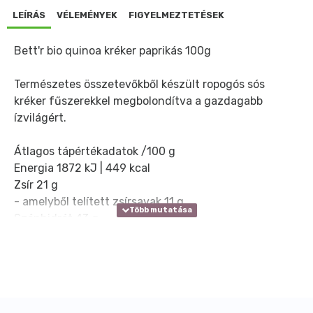
LEÍRÁS
VÉLEMÉNYEK
FIGYELMEZTETÉSEK
Bett'r bio quinoa kréker paprikás 100g
Természetes összetevőkből készült ropogós sós
kréker fűszerekkel megbolondítva a gazdagabb
ízvilágért.
Átlagos tápértékadatok
/100 g
Energia
1872 kJ | 449 kcal
Zsír
21 g
- amelyből telített zsírsavak
11 g
Szénhidrát
43 g
- amelyből cukrok
2 g
Rost
19 g
Fehérje
12 g
Összetevők: