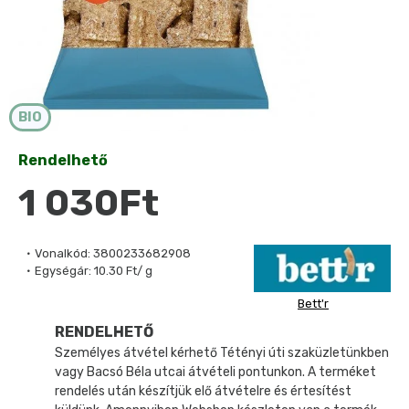
BIO
Rendelhető
1 030Ft
Vonalkód:
3800233682908
Egységár:
10.30 Ft/ g
Bett'r
RENDELHETŐ
Személyes átvétel kérhető Tétényi úti szaküzletünkben
vagy Bacsó Béla utcai átvételi pontunkon. A terméket
rendelés után készítjük elő átvételre és értesítést