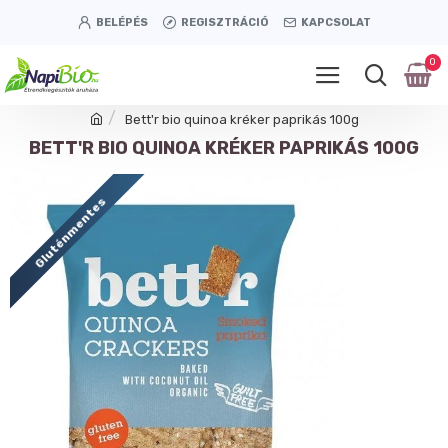
BELÉPÉS
REGISZTRÁCIÓ
KAPCSOLAT
0
Bett'r bio quinoa kréker paprikás 100g
BETT'R BIO QUINOA KRÉKER PAPRIKÁS 100G
Gluténmentes