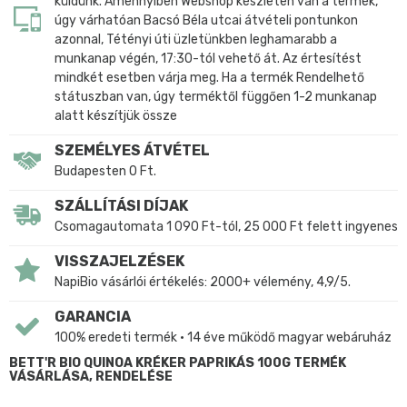
küldünk. Amennyiben Webshop készleten van a termék,
úgy várhatóan Bacsó Béla utcai átvételi pontunkon
azonnal, Tétényi úti üzletünkben leghamarabb a
munkanap végén, 17:30-tól vehető át. Az értesítést
mindkét esetben várja meg. Ha a termék Rendelhető
státuszban van, úgy terméktől függően 1-2 munkanap
alatt készítjük össze
SZEMÉLYES ÁTVÉTEL
Budapesten 0 Ft.
SZÁLLÍTÁSI DÍJAK
Csomagautomata 1 090 Ft-tól, 25 000 Ft felett ingyenes
VISSZAJELZÉSEK
NapiBio vásárlói értékelés: 2000+ vélemény, 4,9/5.
GARANCIA
100% eredeti termék • 14 éve működő magyar webáruház
BETT'R BIO QUINOA KRÉKER PAPRIKÁS 100G TERMÉK
VÁSÁRLÁSA, RENDELÉSE