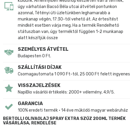
küldünk. Amennyiben Webshop készleten van a termék,
úgy várhatóan Bacsó Béla utcai átvételi pontunkon
azonnal, Tétényi úti üzletünkben leghamarabb a
munkanap végén, 17:30-tól vehető át. Az értesítést
mindkét esetben várja meg. Ha a termék Rendelhető
státuszban van, úgy terméktől függően 1-2 munkanap
alatt készítjük össze
SZEMÉLYES ÁTVÉTEL
Budapesten 0 Ft.
SZÁLLÍTÁSI DÍJAK
Csomagautomata 1 090 Ft-tól, 25 000 Ft felett ingyenes
VISSZAJELZÉSEK
NapiBio vásárlói értékelés: 2000+ vélemény, 4,9/5.
GARANCIA
100% eredeti termék • 14 éve működő magyar webáruház
BERTOLLI OLIVAOLAJ SPRAY EXTRA SZŰZ 200ML TERMÉK
VÁSÁRLÁSA, RENDELÉSE