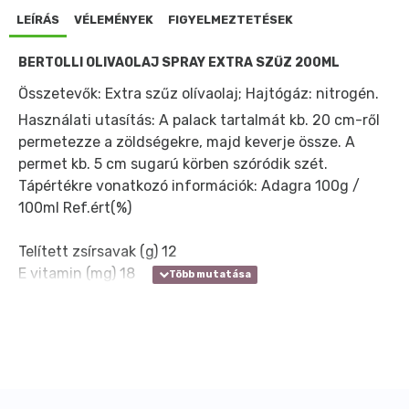
LEÍRÁS
VÉLEMÉNYEK
FIGYELMEZTETÉSEK
BERTOLLI OLIVAOLAJ SPRAY EXTRA SZŰZ 200ML
Összetevők: Extra szűz olívaolaj; Hajtógáz: nitrogén.
Használati utasítás: A palack tartalmát kb. 20 cm-ről
permetezze a zöldségekre, majd keverje össze. A
permet kb. 5 cm sugarú körben szóródik szét.
Tápértékre vonatkozó információk: Adagra
100g /
100ml
Ref.ért(%)
Telített zsírsavak (g)
12
E vitamin (mg)
18
Referencia beviteli érték egy átlagos felnőtt számára
(8400kJ/2000kcal)
Száraz, hűvős, fénytől védett helyen tárolandó.