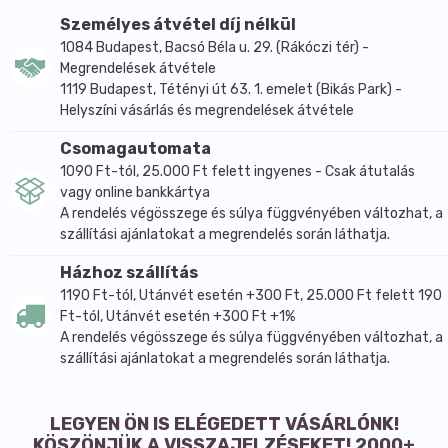
Személyes átvétel díj nélkül
1084 Budapest, Bacsó Béla u. 29. (Rákóczi tér) -
Megrendelések átvétele
1119 Budapest, Tétényi út 63. 1. emelet (Bikás Park) -
Helyszíni vásárlás és megrendelések átvétele
Csomagautomata
1090 Ft-tól, 25.000 Ft felett ingyenes - Csak átutalás
vagy online bankkártya
A rendelés végösszege és súlya függvényében változhat, a
szállítási ajánlatokat a megrendelés során láthatja.
Házhoz szállítás
1190 Ft-tól, Utánvét esetén +300 Ft, 25.000 Ft felett 190
Ft-tól, Utánvét esetén +300 Ft +1%
A rendelés végösszege és súlya függvényében változhat, a
szállítási ajánlatokat a megrendelés során láthatja.
LEGYEN ÖN IS ELÉGEDETT VÁSÁRLÓNK!
KÖSZÖNJÜK A VISSZAJELZÉSEKET! 2000+