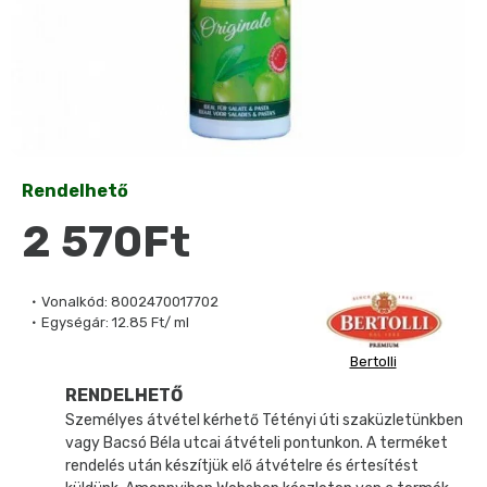
Rendelhető
2 570Ft
Vonalkód:
8002470017702
Egységár:
12.85 Ft/ ml
Bertolli
RENDELHETŐ
Személyes átvétel kérhető Tétényi úti szaküzletünkben
vagy Bacsó Béla utcai átvételi pontunkon. A terméket
rendelés után készítjük elő átvételre és értesítést