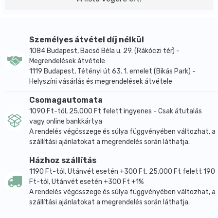
Személyes átvétel díj nélkül
1084 Budapest, Bacsó Béla u. 29. (Rákóczi tér) -
Megrendelések átvétele
1119 Budapest, Tétényi út 63. 1. emelet (Bikás Park) -
Helyszíni vásárlás és megrendelések átvétele
Csomagautomata
1090 Ft-tól, 25.000 Ft felett ingyenes - Csak átutalás
vagy online bankkártya
A rendelés végösszege és súlya függvényében változhat, a
szállítási ajánlatokat a megrendelés során láthatja.
Házhoz szállítás
1190 Ft-tól, Utánvét esetén +300 Ft, 25.000 Ft felett 190
Ft-tól, Utánvét esetén +300 Ft +1%
A rendelés végösszege és súlya függvényében változhat, a
szállítási ajánlatokat a megrendelés során láthatja.