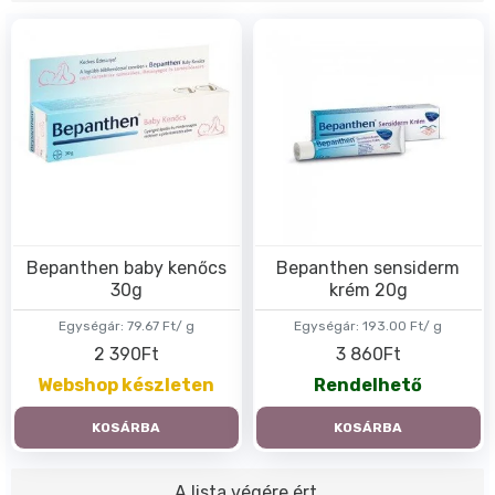
Bepanthen baby kenőcs
Bepanthen sensiderm
30g
krém 20g
Egységár:
79.67 Ft/ g
Egységár:
193.00 Ft/ g
2 390Ft
3 860Ft
Webshop készleten
Rendelhető
KOSÁRBA
KOSÁRBA
A lista végére ért.