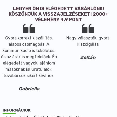
LEGYEN ÖN IS ELÉGEDETT VÁSÁRLÓNK!
KÖSZÖNJÜK A VISSZAJELZÉSEKET! 2000+
VÉLEMÉNY 4,9 PONT
Gyors,korrekt kiszállítás,
Nagy választék, gyors
alapos csomagoás. A
kiszolgálás
kommunikáció is tökéletes,
és az árak is megfelelőek. Én
Zoltán
elégedett vagyok, ajánlom
másoknak is! Gratulálok,
további sok sikert kívánok!
Gabriella
INFORMÁCIÓK