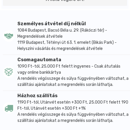
Személyes átvétel díj nélkül
1084 Budapest, Bacsó Béla u. 29. (Rákóczi tér) -
Megrendelések átvétele
1119 Budapest, Tétényi út 63. 1. emelet (Bikás Park) -
Helyszíni vásárlás és megrendelések átvétele
Csomagautomata
1090 Ft-tól, 25.000 Ft felett ingyenes - Csak átutalás
vagy online bankkártya
A rendelés végösszege és súlya függvényében változhat, a
szállítási ajánlatokat a megrendelés során láthatja.
Házhoz szállítás
1190 Ft-tól, Utánvét esetén +300 Ft, 25.000 Ft felett 190
Ft-tól, Utánvét esetén +300 Ft +1%
A rendelés végösszege és súlya függvényében változhat, a
szállítási ajánlatokat a megrendelés során láthatja.