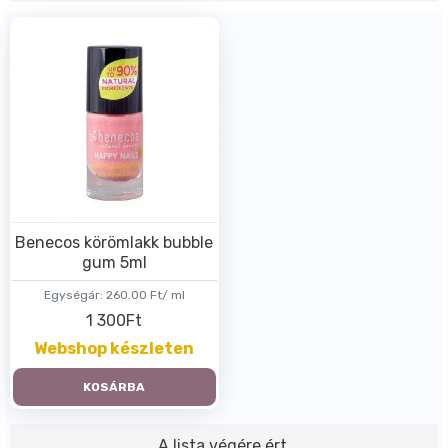
Benecos körömlakk bubble
gum 5ml
Egységár:
260.00 Ft/ ml
1 300Ft
Webshop készleten
KOSÁRBA
A lista végére ért.