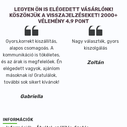
LEGYEN ÖN IS ELÉGEDETT VÁSÁRLÓNK!
KÖSZÖNJÜK A VISSZAJELZÉSEKET! 2000+
VÉLEMÉNY 4,9 PONT
Gyors,korrekt kiszállítás,
Nagy választék, gyors
alapos csomagoás. A
kiszolgálás
kommunikáció is tökéletes,
és az árak is megfelelőek. Én
Zoltán
elégedett vagyok, ajánlom
másoknak is! Gratulálok,
további sok sikert kívánok!
Gabriella
INFORMÁCIÓK