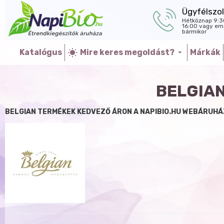
Ügyfélszol
Hétköznap 9:3
16:00 vagy ema
bármikor
Katalógus
Mire keres megoldást?
Márkák
BELGIA
BELGIAN TERMÉKEK KEDVEZŐ ÁRON A NAPIBIO.HU WEBÁRUHÁ