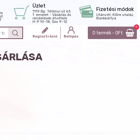
Üzlet
Fizetési módok
1119 Bp. Tétényi út 63.
la
1. emelet - Vásárlás és
Utánvét, Előre utalás,
st
rendelések átvétele
Bankkártya
7
H-P 10-18, Szo 9-12
0
0 termék - 0Ft
Regisztráció
Belépés
SÁRLÁSA