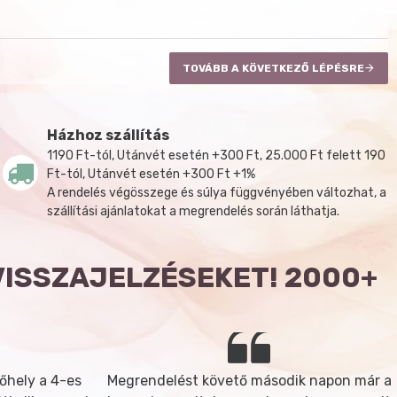
TOVÁBB A KÖVETKEZŐ LÉPÉSRE
Házhoz szállítás
1190 Ft-tól, Utánvét esetén +300 Ft, 25.000 Ft felett 190
Ft-tól, Utánvét esetén +300 Ft +1%
A rendelés végösszege és súlya függvényében változhat, a
szállítási ajánlatokat a megrendelés során láthatja.
VISSZAJELZÉSEKET! 2000+
őhely a 4-es
Megrendelést követő második napon már a