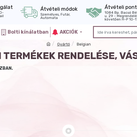
gálat
Átvételi pont
Átvételi módok
0-
1084 Bp. Bacsó Bé
Személyes, Futár,
il
u. 29 - Megrendelé
Automata
követően H-P 10-1
Bolti kínálatban
AKCIÓK
Gyártó
Belgian
N TERMÉKEK RENDELÉSE, VÁ
ZBAN.