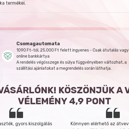
ka termékei.
Csomagautomata
1090 Ft-tól, 25.000 Ft felett ingyenes - Csak átutalás vagy
online bankkártya
A rendelés végösszege és súlya függvényében változhat, a
szállítási ajánlatokat a megrendelés során láthatja.
 VÁSÁRLÓNK! KÖSZÖNJÜK A 
VÉLEMÉNY 4,9 PONT
szték, gyors kiszolgálás
Könnyen elérhető az átvev