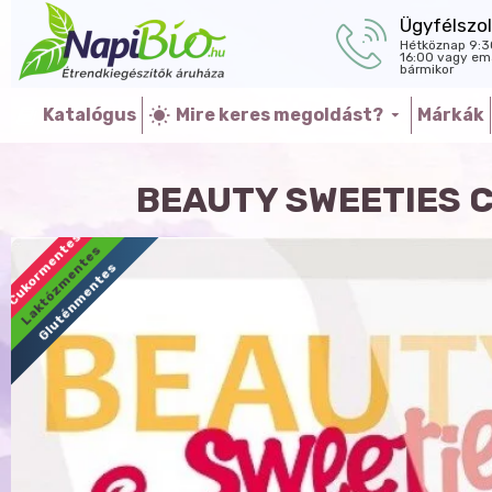
Ügyfélszol
Hétköznap 9:3
16:00 vagy ema
bármikor
Katalógus
Mire keres megoldást?
Márkák
BEAUTY SWEETIES 
Cukormentes
Laktózmentes
Gluténmentes