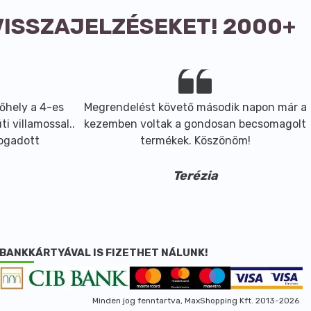
VISSZAJELZÉSEKET! 2000+
őhely a 4-es
Megrendelést követő második napon már a
i villamossal..
kezemben voltak a gondosan becsomagolt
fogadott
termékek. Köszönöm!
Terézia
BANKKÁRTYÁVAL IS FIZETHET NÁLUNK!
Minden jog fenntartva, MaxShopping Kft. 2013-2026