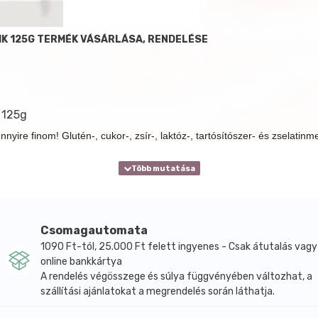
K 125G TERMÉK VÁSÁRLÁSA, RENDELÉSE
 125g
re finom! Glutén-, cukor-, zsír-, laktóz-, tartósítószer- és zselatin
Csomagautomata
1090 Ft-tól, 25.000 Ft felett ingyenes - Csak átutalás vagy
online bankkártya
A rendelés végösszege és súlya függvényében változhat, a
szállítási ajánlatokat a megrendelés során láthatja.