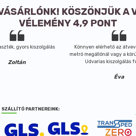
 VÁSÁRLÓNK! KÖSZÖNJÜK A 
VÉLEMÉNY 4,9 PONT
szték, gyors kiszolgálás
Könnyen elérhető az átvev
metró megállónál vagy a körút
Udvarias kiszolgálás 
Zoltán
Éva
SZÁLLÍTÓ PARTNEREINK: