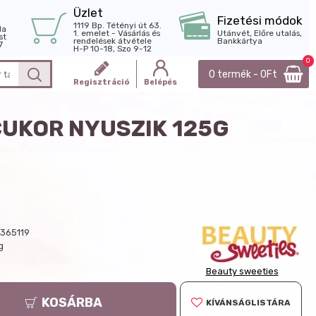
Üzlet
Fizetési módok
1119 Bp. Tétényi út 63.
la
1. emelet - Vásárlás és
Utánvét, Előre utalás,
st
rendelések átvétele
Bankkártya
7
H-P 10-18, Szo 9-12
0
0 termék - 0Ft
Regisztráció
Belépés
UKOR NYUSZIK 125G
365119
g
Beauty sweeties
KOSÁRBA
KÍVÁNSÁGLISTÁRA