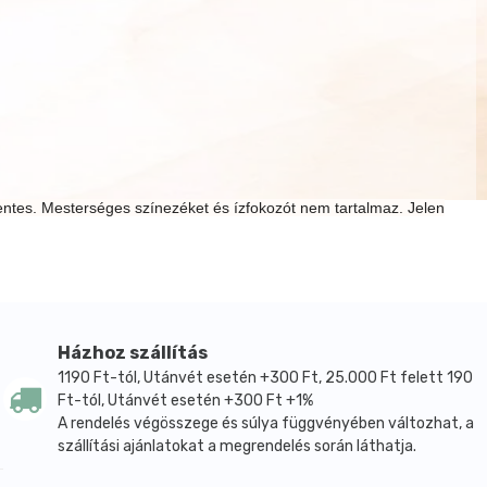
mentes. Mesterséges színezéket és ízfokozót nem tartalmaz. Jelen
Házhoz szállítás
1190 Ft-tól, Utánvét esetén +300 Ft, 25.000 Ft felett 190
Ft-tól, Utánvét esetén +300 Ft +1%
A rendelés végösszege és súlya függvényében változhat, a
szállítási ajánlatokat a megrendelés során láthatja.