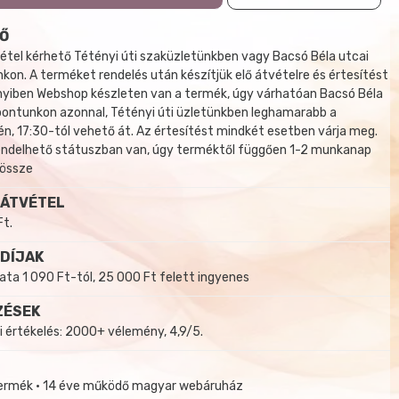
Ő
tel kérhető Tétényi úti szaküzletünkben vagy Bacsó Béla utcai
kon. A terméket rendelés után készítjük elő átvételre és értesítést
yiben Webshop készleten van a termék, úgy várhatóan Bacsó Béla
 pontunkon azonnal, Tétényi úti üzletünkben leghamarabb a
, 17:30-tól vehető át. Az értesítést mindkét esetben várja meg.
endelhető státuszban van, úgy terméktől függően 1-2 munkanap
 össze
 ÁTVÉTEL
Ft.
 DÍJAK
a 1 090 Ft-tól, 25 000 Ft felett ingyenes
ZÉSEK
i értékelés: 2000+ vélemény, 4,9/5.
termék • 14 éve működő magyar webáruház