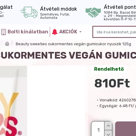
gálat
Átvételi pont
Átvételi módok
0-
1084 Bp. Bacsó Bé
Személyes, Futár,
il
u. 29 - Megrendelé
Automata
követően H-P 10-1
Bolti kínálatban
AKCIÓK
Beauty sweeties cukormentes vegán gumicukor nyuszik 125g
CUKORMENTES VEGÁN GUMIC
Rendelhető
810Ft
Vonalkód:
4260278
Egységár:
6.48 Ft/ 