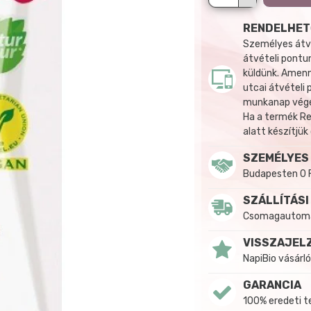
RENDELHET
Személyes átvé
átvételi pontun
küldünk. Amenn
utcai átvételi
munkanap végén
Ha a termék R
alatt készítjük
SZEMÉLYES
Budapesten 0 
SZÁLLÍTÁSI
Csomagautomat
VISSZAJEL
NapiBio vásárló
GARANCIA
100% eredeti 