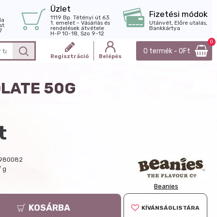
Üzlet
Fizetési módok
1119 Bp. Tétényi út 63.
la
1. emelet - Vásárlás és
Utánvét, Előre utalás,
st
rendelések átvétele
Bankkártya
7
H-P 10-18, Szo 9-12
0
0 termék - 0Ft
Regisztráció
Belépés
OLATE 50G
t
980082
/ g
Beanies
KOSÁRBA
KÍVÁNSÁGLISTÁRA