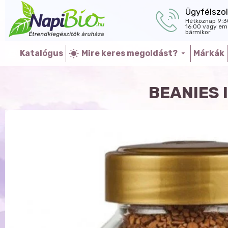
Ügyfélszol
Hétköznap 9:3
16:00 vagy ema
bármikor
Katalógus
Mire keres megoldást?
Márkák
BEANIES 