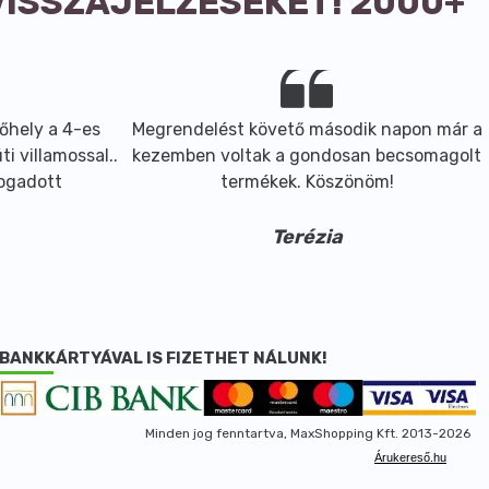
VISSZAJELZÉSEKET! 2000+
őhely a 4-es
Megrendelést követő második napon már a
i villamossal..
kezemben voltak a gondosan becsomagolt
fogadott
termékek. Köszönöm!
Terézia
BANKKÁRTYÁVAL IS FIZETHET NÁLUNK!
Minden jog fenntartva, MaxShopping Kft. 2013-2026
Árukereső.hu