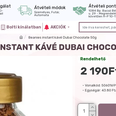
gálat
Átvételi pont
Átvételi módok
0-
1084 Bp. Bacsó Bé
Személyes, Futár,
il
u. 29 - Megrendelé
Automata
követően H-P 10-1
Bolti kínálatban
AKCIÓK
Beanies instant kávé Dubai Chocolate 50g
INSTANT KÁVÉ DUBAI CHOC
Rendelhető
2 190F
Vonalkód:
5060169
Egységár:
43.80 Ft