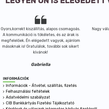
LEGYEN ÖN IS ELÉGEDETT
Gyors,korrekt kiszállítás, alapos csomagoás.
Nagy vála
A kommunikáció is tökéletes, és az árak is
megfelelőek. Én elégedett vagyok, ajánlom
másoknak is! Gratulálok, további sok sikert
kívánok!
Gabriella
INFORMÁCIÓK
Információk - Átvétel, szállítás, fizetés
Felhasználási feltételek
Adatvédelmi szabályzat
CIB Bankkártyás Fizetési Tájékoztató
Kérdések és válaszok internetes kártyás fizetésről