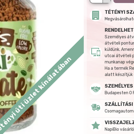
TÉTÉNYI SZ
Megvásárolható:
RENDELHET
Személyes átvé
átvételi pontun
küldünk. Amenn
utcai átvételi
tényi úti üzlet kínálatában
munkanap végén
Ha a termék R
alatt készítjük
SZEMÉLYES
Budapesten 0 
SZÁLLÍTÁSI
Csomagautomat
VISSZAJEL
NapiBio vásárló