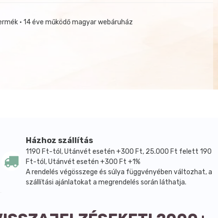
termék • 14 éve működő magyar webáruház
Házhoz szállítás
1190 Ft-tól, Utánvét esetén +300 Ft, 25.000 Ft felett 190
Ft-tól, Utánvét esetén +300 Ft +1%
A rendelés végösszege és súlya függvényében változhat, a
szállítási ajánlatokat a megrendelés során láthatja.