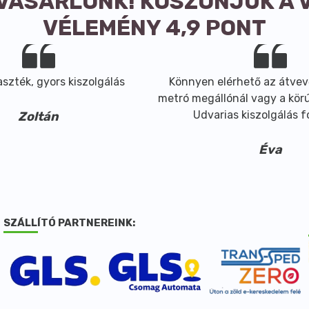
 VÁSÁRLÓNK! KÖSZÖNJÜK A 
VÉLEMÉNY 4,9 PONT
szték, gyors kiszolgálás
Könnyen elérhető az átvev
metró megállónál vagy a körút
Udvarias kiszolgálás 
Zoltán
Éva
SZÁLLÍTÓ PARTNEREINK: