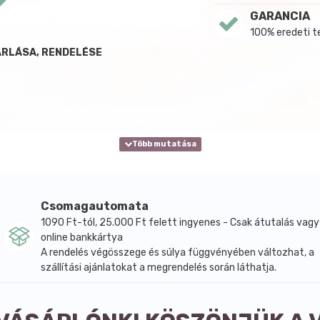
GARANCIA
100% eredeti 
ÁRLÁSA, RENDELÉSE
Csomagautomata
1090 Ft-tól, 25.000 Ft felett ingyenes - Csak átutalás vagy
online bankkártya
A rendelés végösszege és súlya függvényében változhat, a
szállítási ajánlatokat a megrendelés során láthatja.