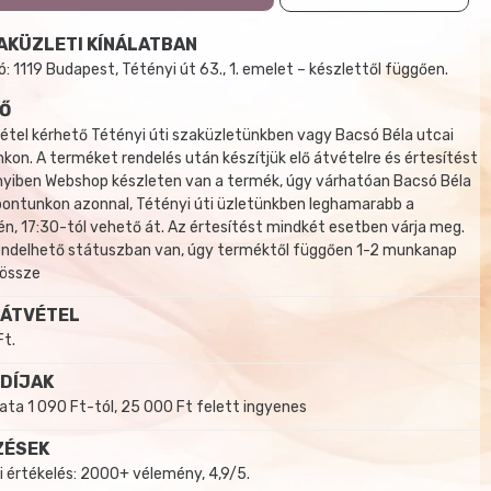
AKÜZLETI KÍNÁLATBAN
 1119 Budapest, Tétényi út 63., 1. emelet – készlettől függően.
Ő
tel kérhető Tétényi úti szaküzletünkben vagy Bacsó Béla utcai
kon. A terméket rendelés után készítjük elő átvételre és értesítést
yiben Webshop készleten van a termék, úgy várhatóan Bacsó Béla
 pontunkon azonnal, Tétényi úti üzletünkben leghamarabb a
, 17:30-tól vehető át. Az értesítést mindkét esetben várja meg.
endelhető státuszban van, úgy terméktől függően 1-2 munkanap
 össze
 ÁTVÉTEL
Ft.
 DÍJAK
a 1 090 Ft-tól, 25 000 Ft felett ingyenes
ZÉSEK
i értékelés: 2000+ vélemény, 4,9/5.