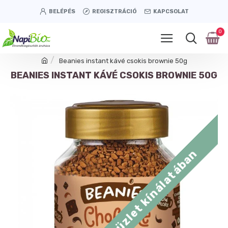
BELÉPÉS
REGISZTRÁCIÓ
KAPCSOLAT
0
Beanies instant kávé csokis brownie 50g
BEANIES INSTANT KÁVÉ CSOKIS BROWNIE 50G
Tétényi úti üzlet kínálatában