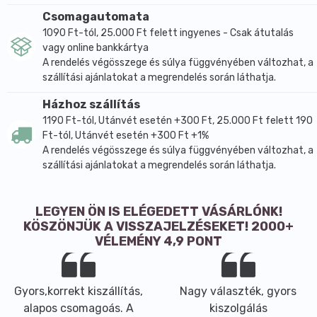
Csomagautomata
1090 Ft-tól, 25.000 Ft felett ingyenes - Csak átutalás
vagy online bankkártya
A rendelés végösszege és súlya függvényében változhat, a
szállítási ajánlatokat a megrendelés során láthatja.
Házhoz szállítás
1190 Ft-tól, Utánvét esetén +300 Ft, 25.000 Ft felett 190
Ft-tól, Utánvét esetén +300 Ft +1%
A rendelés végösszege és súlya függvényében változhat, a
szállítási ajánlatokat a megrendelés során láthatja.
LEGYEN ÖN IS ELÉGEDETT VÁSÁRLÓNK!
KÖSZÖNJÜK A VISSZAJELZÉSEKET! 2000+
VÉLEMÉNY 4,9 PONT
Gyors,korrekt kiszállítás,
Nagy választék, gyors
alapos csomagoás. A
kiszolgálás