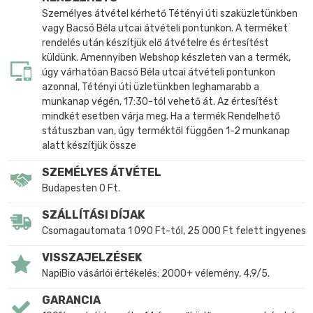
Személyes átvétel kérhető Tétényi úti szaküzletünkben
vagy Bacsó Béla utcai átvételi pontunkon. A terméket
rendelés után készítjük elő átvételre és értesítést
küldünk. Amennyiben Webshop készleten van a termék,
úgy várhatóan Bacsó Béla utcai átvételi pontunkon
azonnal, Tétényi úti üzletünkben leghamarabb a
munkanap végén, 17:30-tól vehető át. Az értesítést
mindkét esetben várja meg. Ha a termék Rendelhető
státuszban van, úgy terméktől függően 1-2 munkanap
alatt készítjük össze
SZEMÉLYES ÁTVÉTEL
Budapesten 0 Ft.
SZÁLLÍTÁSI DÍJAK
Csomagautomata 1 090 Ft-tól, 25 000 Ft felett ingyenes
VISSZAJELZÉSEK
NapiBio vásárlói értékelés: 2000+ vélemény, 4,9/5.
GARANCIA