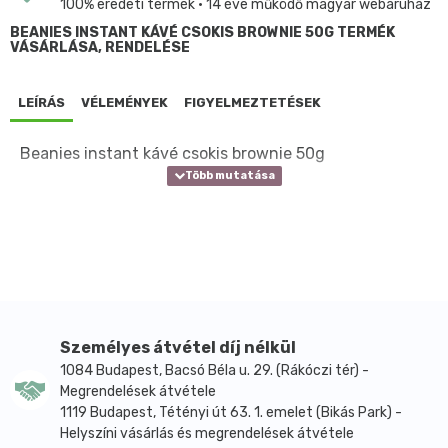
100% eredeti termék • 14 éve működő magyar webáruház
BEANIES INSTANT KÁVÉ CSOKIS BROWNIE 50G TERMÉK
VÁSÁRLÁSA, RENDELÉSE
LEÍRÁS
VÉLEMÉNYEK
FIGYELMEZTETÉSEK
Beanies instant kávé csokis brownie 50g
Személyes átvétel díj nélkül
1084 Budapest, Bacsó Béla u. 29. (Rákóczi tér) -
Megrendelések átvétele
1119 Budapest, Tétényi út 63. 1. emelet (Bikás Park) -
Helyszíni vásárlás és megrendelések átvétele