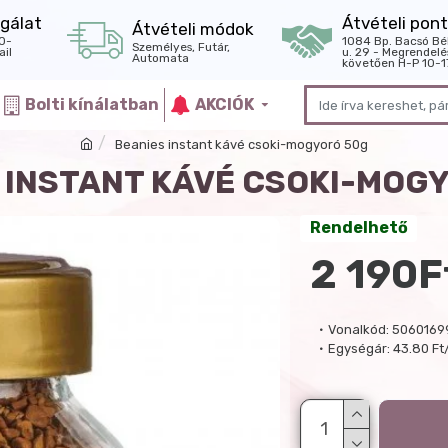
gálat
Átvételi pont
Átvételi módok
0-
1084 Bp. Bacsó Bé
Személyes, Futár,
il
u. 29 - Megrendelé
Automata
követően H-P 10-1
Bolti kínálatban
AKCIÓK
Beanies instant kávé csoki-mogyoró 50g
 INSTANT KÁVÉ CSOKI-MOG
Rendelhető
2 190F
Vonalkód:
5060169
Egységár:
43.80 Ft