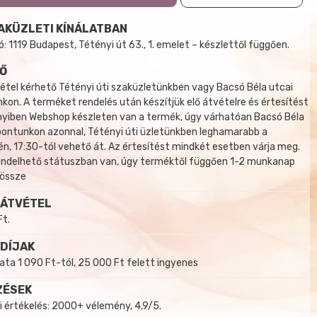
AKÜZLETI KÍNÁLATBAN
 1119 Budapest, Tétényi út 63., 1. emelet – készlettől függően.
Ő
tel kérhető Tétényi úti szaküzletünkben vagy Bacsó Béla utcai
kon. A terméket rendelés után készítjük elő átvételre és értesítést
yiben Webshop készleten van a termék, úgy várhatóan Bacsó Béla
 pontunkon azonnal, Tétényi úti üzletünkben leghamarabb a
, 17:30-tól vehető át. Az értesítést mindkét esetben várja meg.
endelhető státuszban van, úgy terméktől függően 1-2 munkanap
 össze
 ÁTVÉTEL
Ft.
 DÍJAK
a 1 090 Ft-tól, 25 000 Ft felett ingyenes
ZÉSEK
i értékelés: 2000+ vélemény, 4,9/5.