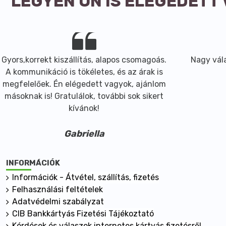
LEGYEN ÖN IS ELÉGEDETT
Gyors,korrekt kiszállítás, alapos csomagoás.
Nagy vála
A kommunikáció is tökéletes, és az árak is
megfelelőek. Én elégedett vagyok, ajánlom
másoknak is! Gratulálok, további sok sikert
kívánok!
Gabriella
INFORMÁCIÓK
Információk - Átvétel, szállítás, fizetés
Felhasználási feltételek
Adatvédelmi szabályzat
CIB Bankkártyás Fizetési Tájékoztató
Kérdések és válaszok internetes kártyás fizetésről