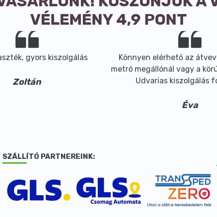
 VÁSÁRLÓNK! KÖSZÖNJÜK A 
VÉLEMÉNY 4,9 PONT
szték, gyors kiszolgálás
Könnyen elérhető az átvev
metró megállónál vagy a körút
Udvarias kiszolgálás 
Zoltán
Éva
SZÁLLÍTÓ PARTNEREINK: