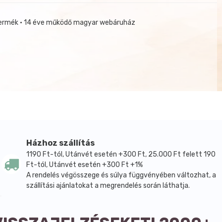
termék • 14 éve működő magyar webáruház
Házhoz szállítás
1190 Ft-tól, Utánvét esetén +300 Ft, 25.000 Ft felett 190
Ft-tól, Utánvét esetén +300 Ft +1%
A rendelés végösszege és súlya függvényében változhat, a
szállítási ajánlatokat a megrendelés során láthatja.