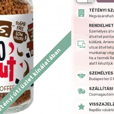
TÉTÉNYI SZ
Megvásárolható:
RENDELHET
Személyes átvé
átvételi pontun
küldünk. Amenn
utcai átvételi
tényi úti üzlet kínálatában
munkanap végén
Ha a termék R
alatt készítjük
SZEMÉLYES
Budapesten 0 
SZÁLLÍTÁSI
Csomagautomat
VISSZAJEL
NapiBio vásárló