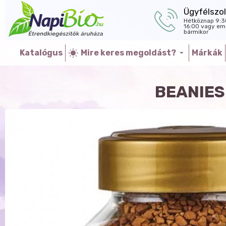
Ügyfélszol
Hétköznap 9:3
16:00 vagy ema
bármikor
Katalógus
Mire keres megoldást?
Márkák
BEANIES