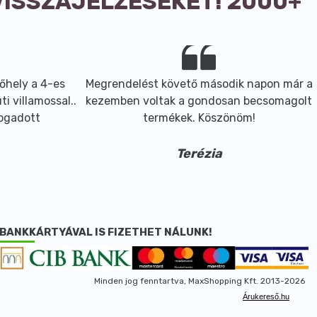
VISSZAJELZÉSEKET! 2000+
őhely a 4-es
Megrendelést követő második napon már a
i villamossal..
kezemben voltak a gondosan becsomagolt
fogadott
termékek. Köszönöm!
Terézia
BANKKÁRTYÁVAL IS FIZETHET NÁLUNK!
Minden jog fenntartva, MaxShopping Kft. 2013-2026
Árukereső.hu