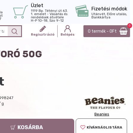
Üzlet
Fizetési módok
1119 Bp. Tétényi út 63.
la
1. emelet - Vásárlás és
Utánvét, Előre utalás,
st
rendelések átvétele
Bankkártya
7
H-P 10-18, Szo 9-12
0
0 termék - 0Ft
Regisztráció
Belépés
YORÓ 50G
t
998247
/ g
Beanies
KOSÁRBA
KÍVÁNSÁGLISTÁRA