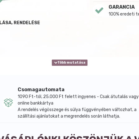
GARANCIA
100% eredeti 
RLÁSA, RENDELÉSE
Csomagautomata
1090 Ft-tól, 25.000 Ft felett ingyenes - Csak átutalás vagy
online bankkártya
A rendelés végösszege és súlya függvényében változhat, a
szállítási ajánlatokat a megrendelés során láthatja.