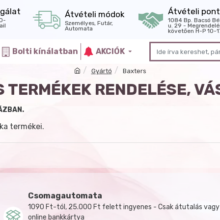
gálat
Átvételi pont
Átvételi módok
0-
1084 Bp. Bacsó Bé
Személyes, Futár,
il
u. 29 - Megrendelé
Automata
követően H-P 10-1
Bolti kínálatban
AKCIÓK
Gyártó
Baxters
 TERMÉKEK RENDELÉSE, V
ÁZBAN.
ka termékei.
Csomagautomata
1090 Ft-tól, 25.000 Ft felett ingyenes - Csak átutalás vagy
online bankkártya