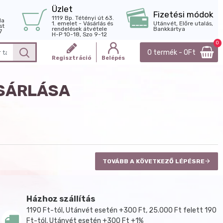
Üzlet
Fizetési módok
1119 Bp. Tétényi út 63.
la
1. emelet - Vásárlás és
Utánvét, Előre utalás,
st
rendelések átvétele
Bankkártya
7
H-P 10-18, Szo 9-12
0
0 termék - 0Ft
Regisztráció
Belépés
ÁSÁRLÁSA
TOVÁBB A KÖVETKEZŐ LÉPÉSRE
Házhoz szállítás
1190 Ft-tól, Utánvét esetén +300 Ft, 25.000 Ft felett 190
Ft-tól, Utánvét esetén +300 Ft +1%