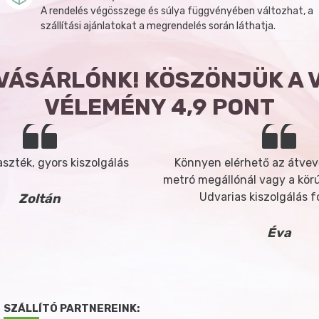
A rendelés végösszege és súlya függvényében változhat, a
szállítási ajánlatokat a megrendelés során láthatja.
 VÁSÁRLÓNK! KÖSZÖNJÜK A 
VÉLEMÉNY 4,9 PONT
szték, gyors kiszolgálás
Könnyen elérhető az átvev
metró megállónál vagy a körút
Udvarias kiszolgálás 
Zoltán
Éva
SZÁLLÍTÓ PARTNEREINK: