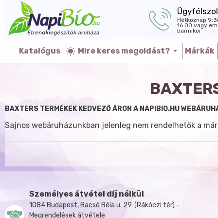
Ügyfélszol
Hétköznap 9:3
16:00 vagy ema
bármikor
Katalógus
Mire keres megoldást?
Márkák
BAXTERS
BAXTERS TERMÉKEK KEDVEZŐ ÁRON A NAPIBIO.HU WEBÁRUH
Sajnos webáruházunkban jelenleg nem rendelhetők a már
Személyes átvétel díj nélkül
1084 Budapest, Bacsó Béla u. 29. (Rákóczi tér) -
Megrendelések átvétele