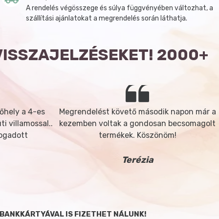
A rendelés végösszege és súlya függvényében változhat, a
szállítási ajánlatokat a megrendelés során láthatja.
VISSZAJELZÉSEKET! 2000+
őhely a 4-es
Megrendelést követő második napon már a
i villamossal..
kezemben voltak a gondosan becsomagolt
fogadott
termékek. Köszönöm!
Terézia
BANKKÁRTYÁVAL IS FIZETHET NÁLUNK!