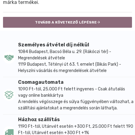
márka termékei.
TOVÁBB A KÖVETKEZŐ LÉPÉSRE
Személyes átvétel díj nélkül
1084 Budapest, Bacsó Béla u. 29. (Rákóczi tér) -
Megrendelések átvétele
1119 Budapest, Tétényi út 63. 1. emelet (Bikás Park) -
Helyszíni vásárlás és megrendelések átvétele
Csomagautomata
1090 Ft-tól, 25.000 Ft felett ingyenes - Csak átutalás
vagy online bankkártya
A rendelés végösszege és súlya függvényében változhat, a
szállítási ajánlatokat a megrendelés során láthatja.
Házhoz szállítás
1190 Ft-tól, Utánvét esetén +300 Ft, 25.000 Ft felett 190
Ft-tól, Utánvét esetén +300 Ft +1%