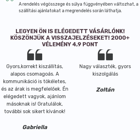
A rendelés végösszege és súlya függvényében változhat, a
szállítási ajánlatokat a megrendelés során láthatja.
LEGYEN ÖN IS ELÉGEDETT VÁSÁRLÓNK!
KÖSZÖNJÜK A VISSZAJELZÉSEKET! 2000+
VÉLEMÉNY 4,9 PONT
Gyors,korrekt kiszállítás,
Nagy választék, gyors
alapos csomagoás. A
kiszolgálás
kommunikáció is tökéletes,
és az árak is megfelelőek. Én
Zoltán
elégedett vagyok, ajánlom
másoknak is! Gratulálok,
további sok sikert kívánok!
Gabriella