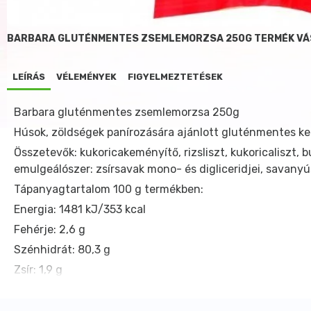
BARBARA GLUTÉNMENTES ZSEMLEMORZSA 250G TERMÉK VÁ
LEÍRÁS
VÉLEMÉNYEK
FIGYELMEZTETÉSEK
Barbara gluténmentes zsemlemorzsa 250g
Húsok, zöldségek panírozására ajánlott gluténmentes k
Összetevők: kukoricakeményítő, rizsliszt, kukoricaliszt, 
emulgeálószer: zsírsavak mono- és digliceridjei, savan
Tápanyagtartalom 100 g termékben:
Energia: 1481 kJ/353 kcal
Fehérje: 2,6 g
Szénhidrát: 80,3 g
Zsír: 1,9 g
Száraz és hűvős helyen tárolandó.