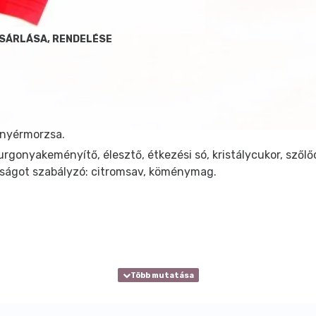
SÁRLÁSA, RENDELÉSE
enyérmorzsa.
burgonyakeményítő, élesztő, étkezési só, kristálycukor, szől
yúságot szabályzó: citromsav, köménymag.