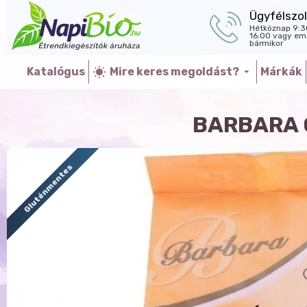
Ügyfélszol
Hétköznap 9:3
16:00 vagy ema
bármikor
Katalógus
Mire keres megoldást?
Márkák
BARBARA 
Gluténmentes