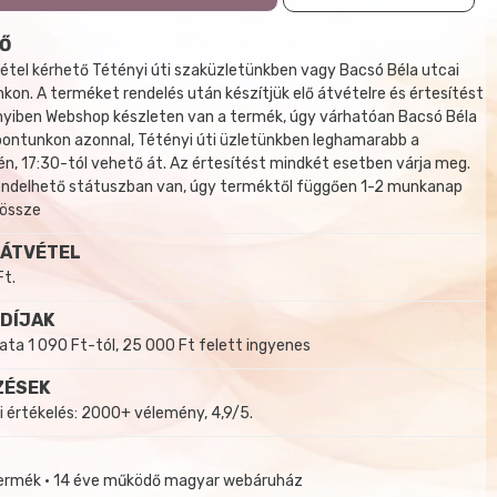
Ő
tel kérhető Tétényi úti szaküzletünkben vagy Bacsó Béla utcai
kon. A terméket rendelés után készítjük elő átvételre és értesítést
yiben Webshop készleten van a termék, úgy várhatóan Bacsó Béla
 pontunkon azonnal, Tétényi úti üzletünkben leghamarabb a
, 17:30-tól vehető át. Az értesítést mindkét esetben várja meg.
endelhető státuszban van, úgy terméktől függően 1-2 munkanap
 össze
 ÁTVÉTEL
Ft.
 DÍJAK
a 1 090 Ft-tól, 25 000 Ft felett ingyenes
ZÉSEK
i értékelés: 2000+ vélemény, 4,9/5.
termék • 14 éve működő magyar webáruház