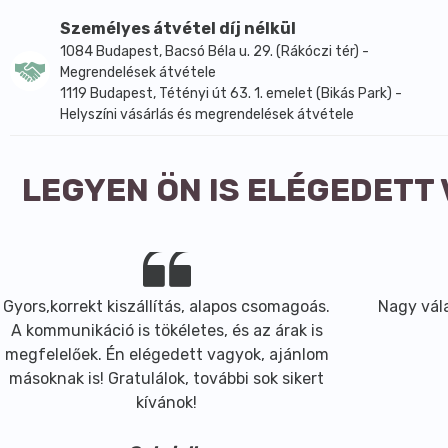
Személyes átvétel díj nélkül
1084 Budapest, Bacsó Béla u. 29. (Rákóczi tér) -
Megrendelések átvétele
1119 Budapest, Tétényi út 63. 1. emelet (Bikás Park) -
Helyszíni vásárlás és megrendelések átvétele
LEGYEN ÖN IS ELÉGEDETT
Gyors,korrekt kiszállítás, alapos csomagoás.
Nagy vála
A kommunikáció is tökéletes, és az árak is
megfelelőek. Én elégedett vagyok, ajánlom
másoknak is! Gratulálok, további sok sikert
kívánok!