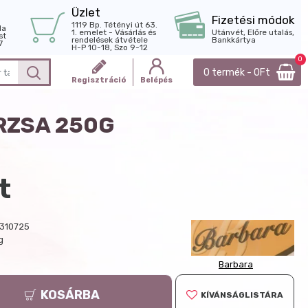
Üzlet
Fizetési módok
1119 Bp. Tétényi út 63.
la
1. emelet - Vásárlás és
Utánvét, Előre utalás,
st
rendelések átvétele
Bankkártya
7
H-P 10-18, Szo 9-12
0
0 termék - 0Ft
Regisztráció
Belépés
RZSA 250G
t
310725
g
Barbara
KOSÁRBA
KÍVÁNSÁGLISTÁRA