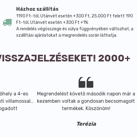
Házhoz szállítás
1190 Ft-tól, Utánvét esetén +300 Ft, 25.000 Ft felett 190
Ft-tól, Utánvét esetén +300 Ft +1%
A rendelés végösszege és súlya függvényében változhat, a
szállítási ajánlatokat a megrendelés során láthatja.
VISSZAJELZÉSEKET! 2000+
őhely a 4-es
Megrendelést követő második napon már a
i villamossal..
kezemben voltak a gondosan becsomagolt
fogadott
termékek. Köszönöm!
Terézia