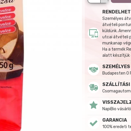
RENDELHET
Személyes átvé
átvételi pontun
küldünk. Amenn
utcai átvételi
munkanap végén
Ha a termék R
alatt készítjük
SZEMÉLYES
Budapesten 0 
SZÁLLÍTÁSI
Csomagautomat
VISSZAJEL
NapiBio vásárló
GARANCIA
100% eredeti 