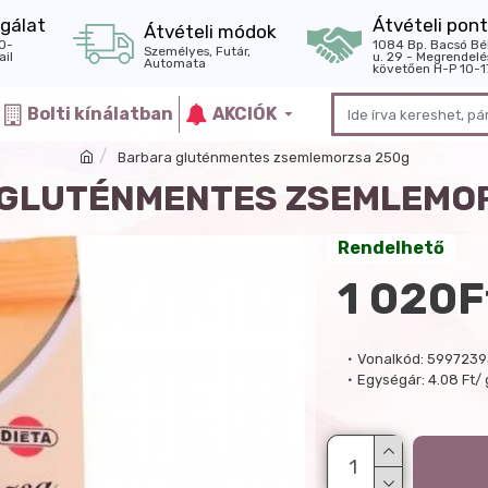
gálat
Átvételi pont
Átvételi módok
0-
1084 Bp. Bacsó Bé
Személyes, Futár,
il
u. 29 - Megrendelé
Automata
követően H-P 10-1
Bolti kínálatban
AKCIÓK
Barbara gluténmentes zsemlemorzsa 250g
GLUTÉNMENTES ZSEMLEMO
Rendelhető
1 020F
Vonalkód:
5997239
Egységár:
4.08 Ft/ 