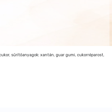
őcukor, sűrítőanyagok: xantán, guar gumi, cukorréparost,