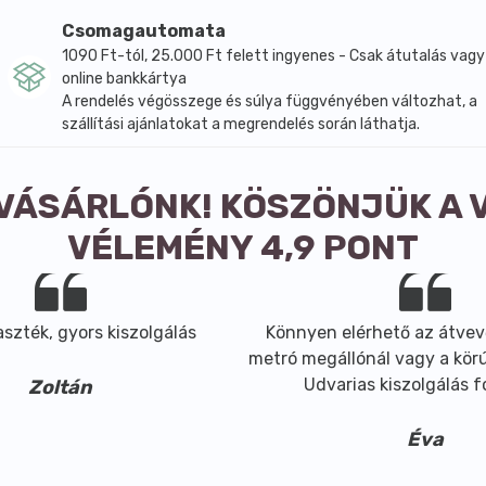
Csomagautomata
1090 Ft-tól, 25.000 Ft felett ingyenes - Csak átutalás vagy
online bankkártya
A rendelés végösszege és súlya függvényében változhat, a
szállítási ajánlatokat a megrendelés során láthatja.
 VÁSÁRLÓNK! KÖSZÖNJÜK A 
VÉLEMÉNY 4,9 PONT
szték, gyors kiszolgálás
Könnyen elérhető az átvev
metró megállónál vagy a körút
Udvarias kiszolgálás 
Zoltán
Éva