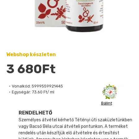
Webshop készleten
3 680Ft
Vonalkód:
5999559921445
Egységár:
73.60 Ft/ ml
Bálint
RENDELHETŐ
Személyes átvétel kérhető Tétényi úti szaküzletünkben
vagy Bacsó Béla utcai átvételi pontunkon. A terméket
rendelés után készítjük elő átvételre és értesítést