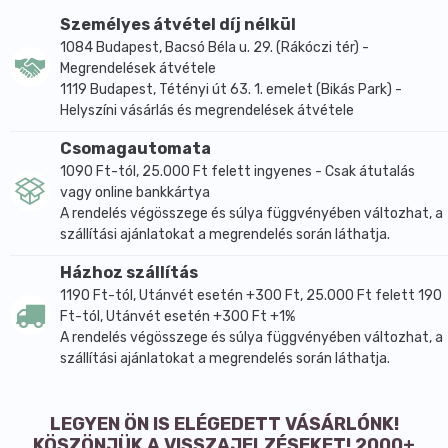
étrendet és a kiegyensúlyozott életmódot.
Személyes átvétel díj nélkül
1084 Budapest, Bacsó Béla u. 29. (Rákóczi tér) -
Megrendelések átvétele
1119 Budapest, Tétényi út 63. 1. emelet (Bikás Park) -
Helyszíni vásárlás és megrendelések átvétele
Csomagautomata
1090 Ft-tól, 25.000 Ft felett ingyenes - Csak átutalás
vagy online bankkártya
A rendelés végösszege és súlya függvényében változhat, a
szállítási ajánlatokat a megrendelés során láthatja.
Házhoz szállítás
1190 Ft-tól, Utánvét esetén +300 Ft, 25.000 Ft felett 190
Ft-tól, Utánvét esetén +300 Ft +1%
A rendelés végösszege és súlya függvényében változhat, a
szállítási ajánlatokat a megrendelés során láthatja.
LEGYEN ÖN IS ELÉGEDETT VÁSÁRLÓNK!
KÖSZÖNJÜK A VISSZAJELZÉSEKET! 2000+