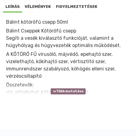
LEÍRÁS
VÉLEMÉNYEK
FIGYELMEZTETÉSEK
Bálint kőtörőfű csepp 50ml
Bálint Cseppek Kőtörőfű csepp
Segíti a vesék kiválasztó funkcióját, valamint a
húgyhólyag és húgyvezeték optimális működését.
A KŐTÖRŐ FŰ vírusölő, májvédő, epehajtó szer,
vizelethajtó, kőkihajtó szer, vértisztító szer,
immunrendszer szabályozó, köhögés elleni szer,
vérzéscsillapító
Összetevők:
víz, etilalkohol, kőtörőfű, málnalevél.
Ajánlott fogyasztás:
naponta 2 alkalommal 21 cseppet 1 dl. vízben
elkeverve.
Az ajánlott fogyasztási mennyiséget ne lépje túl!
Az étrend-kiegészítő nem helyettesíti a vegyes