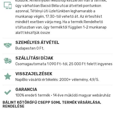
küldünk. Amennyiben Webshop készleten van a termék,
úgy várhatóan Bacsó Béla utcai átvételi pontunkon
azonnal, Tétényi úti üzletünkben leghamarabb a
munkanap végén, 17:30-tól vehető át. Az értesítést
mindkét esetben várja meg. Ha a termék Rendelhető
státuszban van, úgy terméktől függően 1-2 munkanap
alatt készítjük össze
SZEMÉLYES ÁTVÉTEL
Budapesten 0 Ft.
SZÁLLÍTÁSI DÍJAK
Csomagautomata 1 090 Ft-tól, 25 000 Ft felett ingyenes
VISSZAJELZÉSEK
NapiBio vásárlói értékelés: 2000+ vélemény, 4,9/5.
GARANCIA
100% eredeti termék • 14 éve működő magyar webáruház
BÁLINT KŐTÖRŐFŰ CSEPP 50ML TERMÉK VÁSÁRLÁSA,
RENDELÉSE