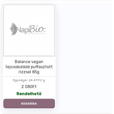
Balance vegan
tejcsokoládé puffasztott
rizzsel 85g
Egységár:
24.47 Ft/ g
2 080Ft
Rendelhető
KOSÁRBA