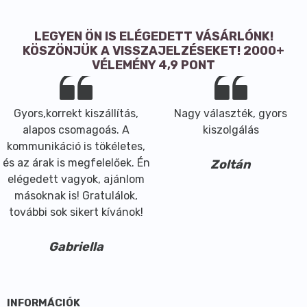
LEGYEN ÖN IS ELÉGEDETT VÁSÁRLÓNK!
KÖSZÖNJÜK A VISSZAJELZÉSEKET! 2000+
VÉLEMÉNY 4,9 PONT
Gyors,korrekt kiszállítás,
Nagy választék, gyors
alapos csomagoás. A
kiszolgálás
kommunikáció is tökéletes,
és az árak is megfelelőek. Én
Zoltán
elégedett vagyok, ajánlom
másoknak is! Gratulálok,
további sok sikert kívánok!
Gabriella
INFORMÁCIÓK