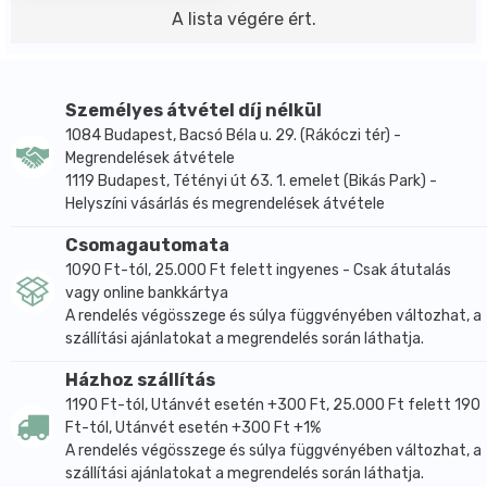
A lista végére ért.
Személyes átvétel díj nélkül
1084 Budapest, Bacsó Béla u. 29. (Rákóczi tér) -
Megrendelések átvétele
1119 Budapest, Tétényi út 63. 1. emelet (Bikás Park) -
Helyszíni vásárlás és megrendelések átvétele
Csomagautomata
1090 Ft-tól, 25.000 Ft felett ingyenes - Csak átutalás
vagy online bankkártya
A rendelés végösszege és súlya függvényében változhat, a
szállítási ajánlatokat a megrendelés során láthatja.
Házhoz szállítás
1190 Ft-tól, Utánvét esetén +300 Ft, 25.000 Ft felett 190
Ft-tól, Utánvét esetén +300 Ft +1%
A rendelés végösszege és súlya függvényében változhat, a
szállítási ajánlatokat a megrendelés során láthatja.