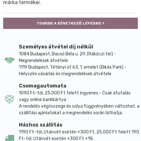
márka termékei.
TOVÁBB A KÖVETKEZŐ LÉPÉSRE
Személyes átvétel díj nélkül
1084 Budapest, Bacsó Béla u. 29. (Rákóczi tér) -
Megrendelések átvétele
1119 Budapest, Tétényi út 63. 1. emelet (Bikás Park) -
Helyszíni vásárlás és megrendelések átvétele
Csomagautomata
1090 Ft-tól, 25.000 Ft felett ingyenes - Csak átutalás
vagy online bankkártya
A rendelés végösszege és súlya függvényében változhat, a
szállítási ajánlatokat a megrendelés során láthatja.
Házhoz szállítás
1190 Ft-tól, Utánvét esetén +300 Ft, 25.000 Ft felett 190
Ft-tól, Utánvét esetén +300 Ft +1%