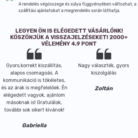
A rendelés végösszege és súlya függvényében változhat, a
szállítási ajánlatokat a megrendelés során láthatja.
LEGYEN ÖN IS ELÉGEDETT VÁSÁRLÓNK!
KÖSZÖNJÜK A VISSZAJELZÉSEKET! 2000+
VÉLEMÉNY 4,9 PONT
Gyors,korrekt kiszállítás,
Nagy választék, gyors
alapos csomagoás. A
kiszolgálás
kommunikáció is tökéletes,
és az árak is megfelelőek. Én
Zoltán
elégedett vagyok, ajánlom
másoknak is! Gratulálok,
további sok sikert kívánok!
Gabriella