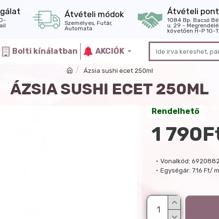
gálat
Átvételi pont
Átvételi módok
0-
1084 Bp. Bacsó Bé
Személyes, Futár,
il
u. 29 - Megrendelé
Automata
követően H-P 10-1
Bolti kínálatban
AKCIÓK
Ázsia sushi ecet 250ml
ÁZSIA SUSHI ECET 250ML
Rendelhető
1 790F
Vonalkód:
692088
Egységár:
7.16 Ft/ m