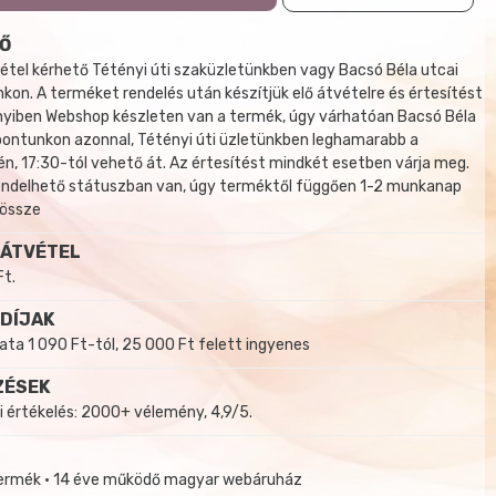
Ő
tel kérhető Tétényi úti szaküzletünkben vagy Bacsó Béla utcai
kon. A terméket rendelés után készítjük elő átvételre és értesítést
yiben Webshop készleten van a termék, úgy várhatóan Bacsó Béla
 pontunkon azonnal, Tétényi úti üzletünkben leghamarabb a
, 17:30-tól vehető át. Az értesítést mindkét esetben várja meg.
endelhető státuszban van, úgy terméktől függően 1-2 munkanap
 össze
 ÁTVÉTEL
Ft.
 DÍJAK
a 1 090 Ft-tól, 25 000 Ft felett ingyenes
ZÉSEK
i értékelés: 2000+ vélemény, 4,9/5.
termék • 14 éve működő magyar webáruház