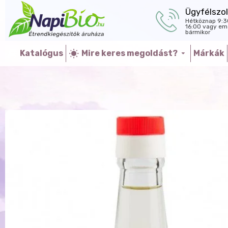
Ügyfélszol
Hétköznap 9:3
16:00 vagy ema
bármikor
Katalógus
Mire keres megoldást?
Márkák