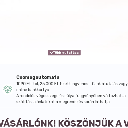
Csomagautomata
1090 Ft-tól, 25.000 Ft felett ingyenes - Csak átutalás vagy
online bankkártya
A rendelés végösszege és súlya függvényében változhat, a
szállítási ajánlatokat a megrendelés során láthatja.
 VÁSÁRLÓNK! KÖSZÖNJÜK A 