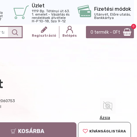
Üzlet
Fizetési módok
1119 Bp. Tétényi út 63.
la
1. emelet - Vásárlás és
Utánvét, Előre utalás,
st
rendelések átvétele
Bankkártya
7
H-P 10-18, Szo 9-12
0
0 termék - 0Ft
Regisztráció
Belépés
t
2060753
l
Ázsia
KOSÁRBA
KÍVÁNSÁGLISTÁRA