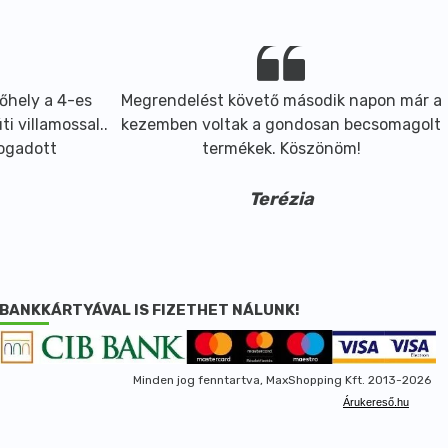
őhely a 4-es
Megrendelést követő második napon már a
i villamossal..
kezemben voltak a gondosan becsomagolt
fogadott
termékek. Köszönöm!
Terézia
BANKKÁRTYÁVAL IS FIZETHET NÁLUNK!
Minden jog fenntartva, MaxShopping Kft. 2013-2026
Árukereső.hu