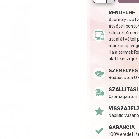
RENDELHET
Személyes átvé
átvételi pontun
küldünk. Amenn
utcai átvételi
munkanap végén
Ha a termék R
alatt készítjük
SZEMÉLYES
Budapesten 0 
SZÁLLÍTÁSI
Csomagautomat
VISSZAJEL
NapiBio vásárló
GARANCIA
100% eredeti 