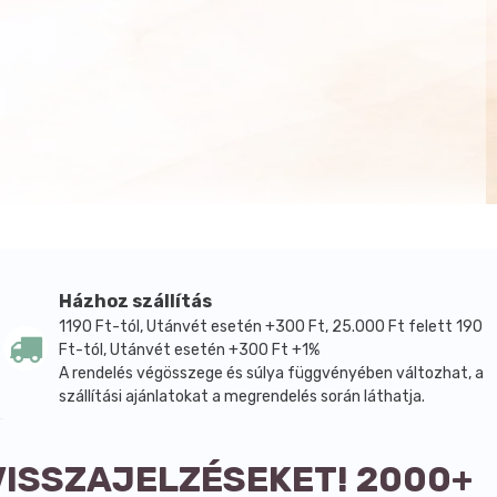
Házhoz szállítás
1190 Ft-tól, Utánvét esetén +300 Ft, 25.000 Ft felett 190
Ft-tól, Utánvét esetén +300 Ft +1%
A rendelés végösszege és súlya függvényében változhat, a
szállítási ajánlatokat a megrendelés során láthatja.
VISSZAJELZÉSEKET! 2000+