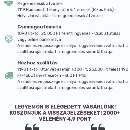
Megrendelések átvétele
1119 Budapest, Tétényi út 63. 1. emelet (Bikás Park) -
Helyszíni vásárlás és megrendelések átvétele
Csomagautomata
1090 Ft-tól, 25.000 Ft felett ingyenes - Csak átutalás
vagy online bankkártya
A rendelés végösszege és súlya függvényében változhat, a
szállítási ajánlatokat a megrendelés során láthatja.
Házhoz szállítás
1190 Ft-tól, Utánvét esetén +300 Ft, 25.000 Ft felett 190
Ft-tól, Utánvét esetén +300 Ft +1%
A rendelés végösszege és súlya függvényében változhat, a
szállítási ajánlatokat a megrendelés során láthatja.
LEGYEN ÖN IS ELÉGEDETT VÁSÁRLÓNK!
KÖSZÖNJÜK A VISSZAJELZÉSEKET! 2000+
VÉLEMÉNY 4,9 PONT