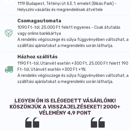
1119 Budapest, Tétényi út 63. 1. emelet (Bikás Park) -
Helyszíni vásárlás és megrendelések átvétele
Csomagautomata
1090 Ft-tól, 25.000 Ft felett ingyenes - Csak átutalás
vagy online bankkártya
A rendelés végösszege és súlya függvényében változhat, a
szállítási ajánlatokat a megrendelés során láthatja.
Házhoz szállítás
1190 Ft-tól, Utánvét esetén +300 Ft, 25.000 Ft felett 190
Ft-tól, Utánvét esetén +300 Ft +1%
A rendelés végösszege és súlya függvényében változhat, a
szállítási ajánlatokat a megrendelés során láthatja.
LEGYEN ÖN IS ELÉGEDETT VÁSÁRLÓNK!
KÖSZÖNJÜK A VISSZAJELZÉSEKET! 2000+
VÉLEMÉNY 4,9 PONT