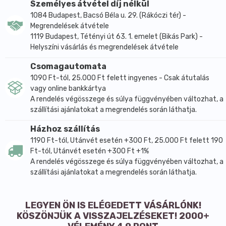
Személyes átvétel díj nélkül
1084 Budapest, Bacsó Béla u. 29. (Rákóczi tér) -
Megrendelések átvétele
1119 Budapest, Tétényi út 63. 1. emelet (Bikás Park) -
Helyszíni vásárlás és megrendelések átvétele
Csomagautomata
1090 Ft-tól, 25.000 Ft felett ingyenes - Csak átutalás
vagy online bankkártya
A rendelés végösszege és súlya függvényében változhat, a
szállítási ajánlatokat a megrendelés során láthatja.
Házhoz szállítás
1190 Ft-tól, Utánvét esetén +300 Ft, 25.000 Ft felett 190
Ft-tól, Utánvét esetén +300 Ft +1%
A rendelés végösszege és súlya függvényében változhat, a
szállítási ajánlatokat a megrendelés során láthatja.
LEGYEN ÖN IS ELÉGEDETT VÁSÁRLÓNK!
KÖSZÖNJÜK A VISSZAJELZÉSEKET! 2000+