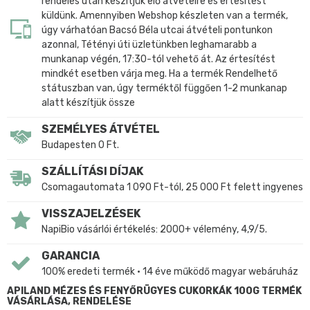
rendelés után készítjük elő átvételre és értesítést
küldünk. Amennyiben Webshop készleten van a termék,
úgy várhatóan Bacsó Béla utcai átvételi pontunkon
azonnal, Tétényi úti üzletünkben leghamarabb a
munkanap végén, 17:30-tól vehető át. Az értesítést
mindkét esetben várja meg. Ha a termék Rendelhető
státuszban van, úgy terméktől függően 1-2 munkanap
alatt készítjük össze
SZEMÉLYES ÁTVÉTEL
Budapesten 0 Ft.
SZÁLLÍTÁSI DÍJAK
Csomagautomata 1 090 Ft-tól, 25 000 Ft felett ingyenes
VISSZAJELZÉSEK
NapiBio vásárlói értékelés: 2000+ vélemény, 4,9/5.
GARANCIA
100% eredeti termék • 14 éve működő magyar webáruház
APILAND MÉZES ÉS FENYŐRÜGYES CUKORKÁK 100G TERMÉK
VÁSÁRLÁSA, RENDELÉSE