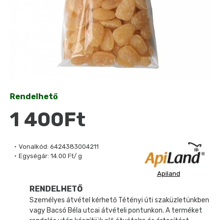
Rendelhető
1 400Ft
Vonalkód:
6424383004211
Egységár:
14.00 Ft/ g
Apiland
RENDELHETŐ
Személyes átvétel kérhető Tétényi úti szaküzletünkben
vagy Bacsó Béla utcai átvételi pontunkon. A terméket