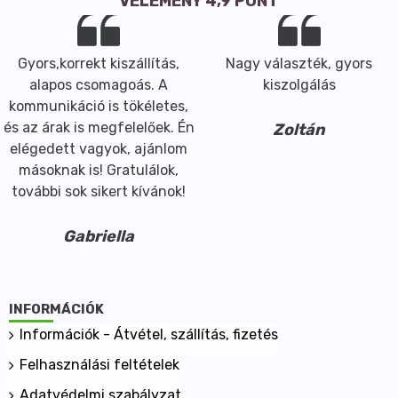
VÉLEMÉNY 4,9 PONT
Gyors,korrekt kiszállítás,
Nagy választék, gyors
alapos csomagoás. A
kiszolgálás
kommunikáció is tökéletes,
és az árak is megfelelőek. Én
Zoltán
elégedett vagyok, ajánlom
másoknak is! Gratulálok,
további sok sikert kívánok!
Gabriella
INFORMÁCIÓK
Információk - Átvétel, szállítás, fizetés
Felhasználási feltételek
Adatvédelmi szabályzat