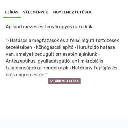
LEÍRÁS
VÉLEMÉNYEK
FIGYELMEZTETÉSEK
Apiland mézes és fenyőrügyes cukorkák
"• Hatásos a megfázások és a felső légúti fertőzések
kezelésében • Köhögéscsillapító • Hurutoldó hatása
van, amelyet bedugult orr esetén ajánlunk •
Antiszeptikus, gyulladásgátló, antimikrobiális
tulajdonságokkal rendelkezik • Hatékony fejfájás és
erős migrén estén "