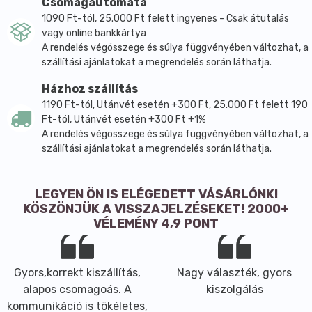
Csomagautomata
1090 Ft-tól, 25.000 Ft felett ingyenes - Csak átutalás
vagy online bankkártya
A rendelés végösszege és súlya függvényében változhat, a
szállítási ajánlatokat a megrendelés során láthatja.
Házhoz szállítás
1190 Ft-tól, Utánvét esetén +300 Ft, 25.000 Ft felett 190
Ft-tól, Utánvét esetén +300 Ft +1%
A rendelés végösszege és súlya függvényében változhat, a
szállítási ajánlatokat a megrendelés során láthatja.
LEGYEN ÖN IS ELÉGEDETT VÁSÁRLÓNK!
KÖSZÖNJÜK A VISSZAJELZÉSEKET! 2000+
VÉLEMÉNY 4,9 PONT
Gyors,korrekt kiszállítás,
Nagy választék, gyors
alapos csomagoás. A
kiszolgálás
kommunikáció is tökéletes,