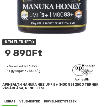
NEM ELÉRHETŐ
9 890Ft
Vonalkód:
NBAH83
Egységár:
39.56 Ft/ g
Apihealth
APIHEALTH MANUKA MÉZ UMF 5+ (MGO 83) 250G TERMÉK
VÁSÁRLÁSA, RENDELÉSE
LEÍRÁS
VÉLEMÉNYEK
FIGYELMEZTETÉSEK