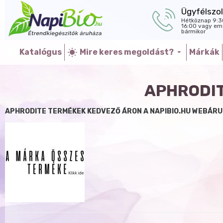
Ügyfélszol
Hétköznap 9:3
16:00 vagy ema
bármikor
Katalógus
Mire keres megoldást?
Márkák
APHRODIT
APHRODITE TERMÉKEK KEDVEZŐ ÁRON A NAPIBIO.HU WEBÁR