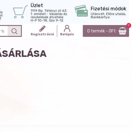
Üzlet
Fizetési módok
1119 Bp. Tétényi út 63.
la
1. emelet - Vásárlás és
Utánvét, Előre utalás,
st
rendelések átvétele
Bankkártya
7
H-P 10-18, Szo 9-12
0
0 termék - 0Ft
Regisztráció
Belépés
VÁSÁRLÁSA