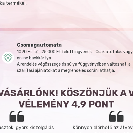
ka termékei.
Csomagautomata
1090 Ft-tól, 25.000 Ft felett ingyenes - Csak átutalás vagy
online bankkártya
A rendelés végösszege és súlya függvényében változhat, a
szállítási ajánlatokat a megrendelés során láthatja.
 VÁSÁRLÓNK! KÖSZÖNJÜK A 
VÉLEMÉNY 4,9 PONT
szték, gyors kiszolgálás
Könnyen elérhető az átvev