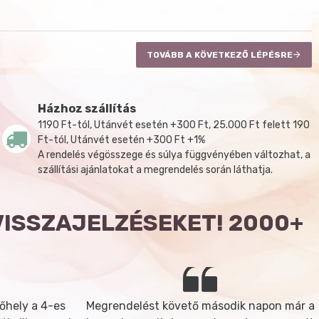
TOVÁBB A KÖVETKEZŐ LÉPÉSRE
Házhoz szállítás
1190 Ft-tól, Utánvét esetén +300 Ft, 25.000 Ft felett 190
Ft-tól, Utánvét esetén +300 Ft +1%
A rendelés végösszege és súlya függvényében változhat, a
szállítási ajánlatokat a megrendelés során láthatja.
VISSZAJELZÉSEKET! 2000+
őhely a 4-es
Megrendelést követő második napon már a