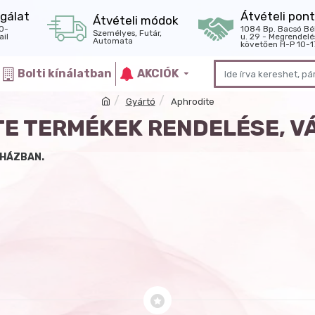
gálat
Átvételi pont
Átvételi módok
0-
1084 Bp. Bacsó Bé
Személyes, Futár,
il
u. 29 - Megrendelé
Automata
követően H-P 10-1
Bolti kínálatban
AKCIÓK
Gyártó
Aphrodite
E TERMÉKEK RENDELÉSE, 
UHÁZBAN.