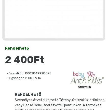
Rendelhető
2 400Ft
Vonalkód:
8002849928875
Egységár:
8.00 Ft/ ml
Anthyllis
RENDELHETŐ
Személyes átvétel kérhető Tétényi úti szaküzletünkben
vagy Bacsó Béla utcai átvételi pontunkon. A terméket