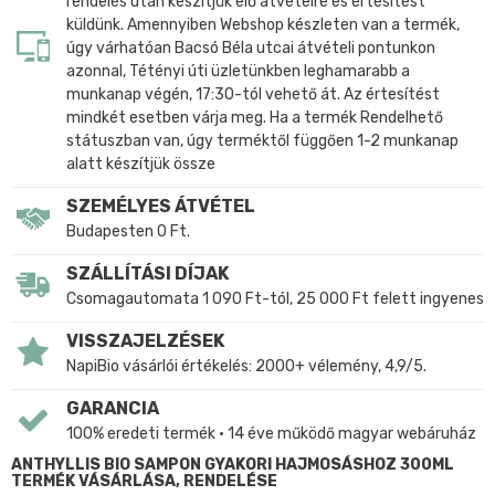
rendelés után készítjük elő átvételre és értesítést
küldünk. Amennyiben Webshop készleten van a termék,
úgy várhatóan Bacsó Béla utcai átvételi pontunkon
azonnal, Tétényi úti üzletünkben leghamarabb a
munkanap végén, 17:30-tól vehető át. Az értesítést
mindkét esetben várja meg. Ha a termék Rendelhető
státuszban van, úgy terméktől függően 1-2 munkanap
alatt készítjük össze
SZEMÉLYES ÁTVÉTEL
Budapesten 0 Ft.
SZÁLLÍTÁSI DÍJAK
Csomagautomata 1 090 Ft-tól, 25 000 Ft felett ingyenes
VISSZAJELZÉSEK
NapiBio vásárlói értékelés: 2000+ vélemény, 4,9/5.
GARANCIA
100% eredeti termék • 14 éve működő magyar webáruház
ANTHYLLIS BIO SAMPON GYAKORI HAJMOSÁSHOZ 300ML
TERMÉK VÁSÁRLÁSA, RENDELÉSE