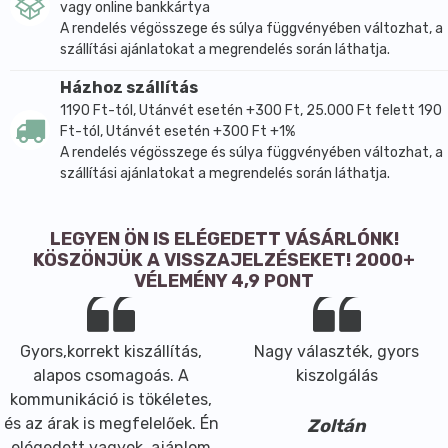
vagy online bankkártya
A rendelés végösszege és súlya függvényében változhat, a
szállítási ajánlatokat a megrendelés során láthatja.
Házhoz szállítás
1190 Ft-tól, Utánvét esetén +300 Ft, 25.000 Ft felett 190
Ft-tól, Utánvét esetén +300 Ft +1%
A rendelés végösszege és súlya függvényében változhat, a
szállítási ajánlatokat a megrendelés során láthatja.
LEGYEN ÖN IS ELÉGEDETT VÁSÁRLÓNK!
KÖSZÖNJÜK A VISSZAJELZÉSEKET! 2000+
VÉLEMÉNY 4,9 PONT
Gyors,korrekt kiszállítás,
Nagy választék, gyors
alapos csomagoás. A
kiszolgálás
kommunikáció is tökéletes,
és az árak is megfelelőek. Én
Zoltán
elégedett vagyok, ajánlom