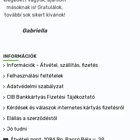
másoknak is! Gratulálok,
további sok sikert kívánok!
Gabriella
INFORMÁCIÓK
Információk - Átvétel, szállítás, fizetés
Felhasználási feltételek
Adatvédelmi szabályzat
CIB Bankkártyás Fizetési Tájékoztató
Kérdések és válaszok internetes kártyás fizetésről
Elállás a szerződéstől
Jó tudni
Átvételi pont: 1084 Bp. Bacsó Béla u. 29.