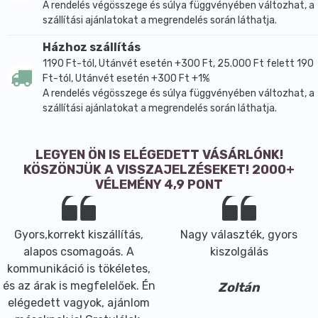
A rendelés végösszege és súlya függvényében változhat, a
szállítási ajánlatokat a megrendelés során láthatja.
Házhoz szállítás
1190 Ft-tól, Utánvét esetén +300 Ft, 25.000 Ft felett 190
Ft-tól, Utánvét esetén +300 Ft +1%
A rendelés végösszege és súlya függvényében változhat, a
szállítási ajánlatokat a megrendelés során láthatja.
LEGYEN ÖN IS ELÉGEDETT VÁSÁRLÓNK!
KÖSZÖNJÜK A VISSZAJELZÉSEKET! 2000+
VÉLEMÉNY 4,9 PONT
Gyors,korrekt kiszállítás,
Nagy választék, gyors
alapos csomagoás. A
kiszolgálás
kommunikáció is tökéletes,
és az árak is megfelelőek. Én
Zoltán
elégedett vagyok, ajánlom