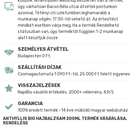
küldünk. Amennyiben Webshop készleten van a termék,
úgy várhatóan Bacsó Béla utcai átvételi pontunkon
azonnal, Tétényi úti üzletünkben leghamarabb a
munkanap végén, 17:30-tól vehető át. Az értesítést
mindkét esetben várja meg. Ha a termék Rendelhető
státuszban van, úgy terméktől függően 1-2 munkanap
alatt készítjük össze
SZEMÉLYES ÁTVÉTEL
Budapesten 0 Ft.
SZÁLLÍTÁSI DÍJAK
Csomagautomata 1 090 Ft-tól, 25 000 Ft felett ingyenes
VISSZAJELZÉSEK
NapiBio vásárlói értékelés: 2000+ vélemény, 4,9/5.
GARANCIA
100% eredeti termék • 14 éve működő magyar webáruház
ANTHYLLIS BIO HAJBALZSAM 200ML TERMÉK VÁSÁRLÁSA,
RENDELÉSE