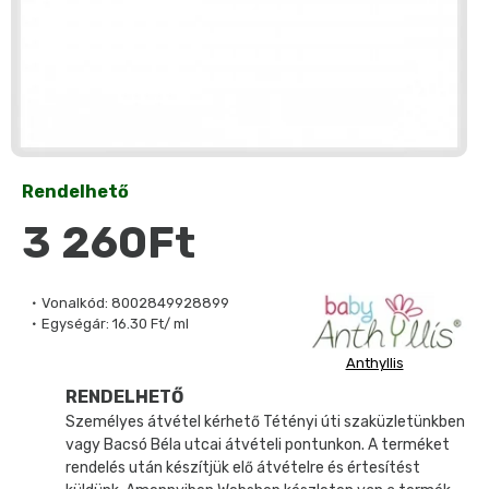
Rendelhető
3 260Ft
Vonalkód:
8002849928899
Egységár:
16.30 Ft/ ml
Anthyllis
RENDELHETŐ
Személyes átvétel kérhető Tétényi úti szaküzletünkben
vagy Bacsó Béla utcai átvételi pontunkon. A terméket
rendelés után készítjük elő átvételre és értesítést