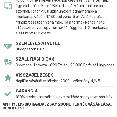
küldünk. Amennyiben Webshop készleten van a termék,
úgy várhatóan Bacsó Béla utcai átvételi pontunkon
azonnal, Tétényi úti üzletünkben leghamarabb a
munkanap végén, 17:30-tól vehető át. Az értesítést
mindkét esetben várja meg. Ha a termék Rendelhető
státuszban van, úgy terméktől függően 1-2 munkanap
alatt készítjük össze
SZEMÉLYES ÁTVÉTEL
Budapesten 0 Ft.
SZÁLLÍTÁSI DÍJAK
Csomagautomata 1 090 Ft-tól, 25 000 Ft felett ingyenes
VISSZAJELZÉSEK
NapiBio vásárlói értékelés: 2000+ vélemény, 4,9/5.
GARANCIA
100% eredeti termék • 14 éve működő magyar webáruház
ANTHYLLIS BIO HAJBALZSAM 200ML TERMÉK VÁSÁRLÁSA,
RENDELÉSE