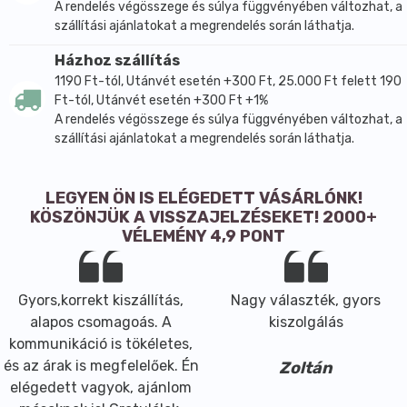
A rendelés végösszege és súlya függvényében változhat, a
szállítási ajánlatokat a megrendelés során láthatja.
Házhoz szállítás
1190 Ft-tól, Utánvét esetén +300 Ft, 25.000 Ft felett 190
Ft-tól, Utánvét esetén +300 Ft +1%
A rendelés végösszege és súlya függvényében változhat, a
szállítási ajánlatokat a megrendelés során láthatja.
LEGYEN ÖN IS ELÉGEDETT VÁSÁRLÓNK!
KÖSZÖNJÜK A VISSZAJELZÉSEKET! 2000+
VÉLEMÉNY 4,9 PONT
Gyors,korrekt kiszállítás,
Nagy választék, gyors
alapos csomagoás. A
kiszolgálás
kommunikáció is tökéletes,
és az árak is megfelelőek. Én
Zoltán
elégedett vagyok, ajánlom