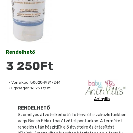
Rendelhető
3 250Ft
Vonalkód:
8002849917244
Egységár:
16.25 Ft/ ml
Anthyllis
RENDELHETŐ
Személyes átvétel kérhető Tétényi úti szaküzletünkben
vagy Bacsó Béla utcai átvételi pontunkon. A terméket
rendelés után készítjük elő átvételre és értesítést