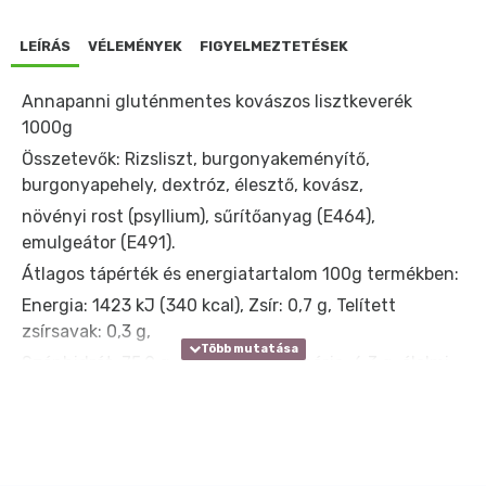
LEÍRÁS
VÉLEMÉNYEK
FIGYELMEZTETÉSEK
Annapanni gluténmentes kovászos lisztkeverék
1000g
Összetevők: Rizsliszt, burgonyakeményítő,
burgonyapehely, dextróz, élesztő, kovász,
növényi rost (psyllium), sűrítőanyag (E464),
emulgeátor (E491).
Átlagos tápérték és energiatartalom 100g termékben:
Energia: 1423 kJ (340 kcal), Zsír: 0,7 g, Telített
zsírsavak: 0,3 g,
Szénhidrát: 75,9 g, Cukor: 1,8 g, Fehérje: 6,3 g, élelmi
rost: 3,6 g, Só: 0 g
Hozzávalók szögletes kenyérhez: 50 dkg kenyérliszt,
5 dl meleg víz, 2 ek. olaj, só