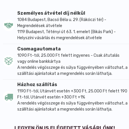
Elkészítés: Keverje össze a hozzávalókat és dagassza
a tésztát elektromos keverővel 2-3 percig. Simítsa el a
Személyes átvétel díj nélkül
zsiradékkal kikent sütőformában a tésztát és hagyja
1084 Budapest, Bacsó Béla u. 29. (Rákóczi tér) -
Megrendelések átvétele
kelni kb. 10-15 percig. 200 fokos sütőben süsse kb. 50
1119 Budapest, Tétényi út 63. 1. emelet (Bikás Park) -
percet, majd a formából kiszedve még kb. 20-25
Helyszíni vásárlás és megrendelések átvétele
percet. (Olaj helyett 40 g megolvasztott
sütőmargarinnal készítve még tartósabb.)
Csomagautomata
1090 Ft-tól, 25.000 Ft felett ingyenes - Csak átutalás
Száraz, hűvös helyen tárolandó.
vagy online bankkártya
A rendelés végösszege és súlya függvényében változhat, a
szállítási ajánlatokat a megrendelés során láthatja.
Házhoz szállítás
1190 Ft-tól, Utánvét esetén +300 Ft, 25.000 Ft felett 190
Ft-tól, Utánvét esetén +300 Ft +1%
A rendelés végösszege és súlya függvényében változhat, a
szállítási ajánlatokat a megrendelés során láthatja.
LEGYEN ÖN IS ELÉGEDETT VÁSÁRLÓNK!