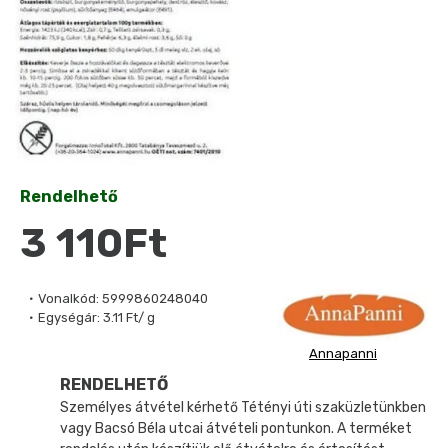
Rendelhető
3 110Ft
Vonalkód:
5999860248040
Egységár:
3.11 Ft/ g
Annapanni
RENDELHETŐ
Személyes átvétel kérhető Tétényi úti szaküzletünkben
vagy Bacsó Béla utcai átvételi pontunkon. A terméket