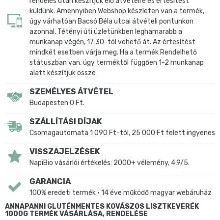
rendelés után készítjük elő átvételre és értesítést
küldünk. Amennyiben Webshop készleten van a termék,
úgy várhatóan Bacsó Béla utcai átvételi pontunkon
azonnal, Tétényi úti üzletünkben leghamarabb a
munkanap végén, 17:30-tól vehető át. Az értesítést
mindkét esetben várja meg. Ha a termék Rendelhető
státuszban van, úgy terméktől függően 1-2 munkanap
alatt készítjük össze
SZEMÉLYES ÁTVÉTEL
Budapesten 0 Ft.
SZÁLLÍTÁSI DÍJAK
Csomagautomata 1 090 Ft-tól, 25 000 Ft felett ingyenes
VISSZAJELZÉSEK
NapiBio vásárlói értékelés: 2000+ vélemény, 4,9/5.
GARANCIA
100% eredeti termék • 14 éve működő magyar webáruház
ANNAPANNI GLUTÉNMENTES KOVÁSZOS LISZTKEVERÉK
1000G TERMÉK VÁSÁRLÁSA, RENDELÉSE