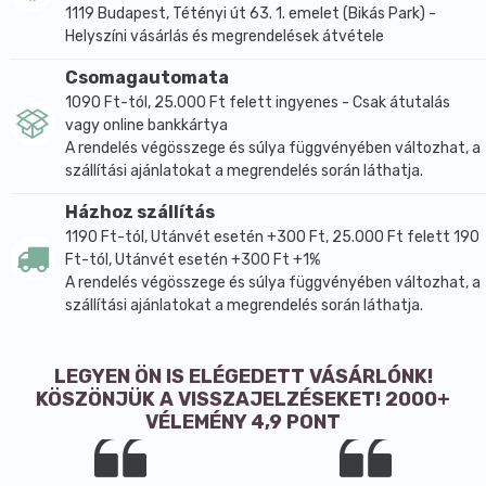
1119 Budapest, Tétényi út 63. 1. emelet (Bikás Park) -
Helyszíni vásárlás és megrendelések átvétele
Csomagautomata
1090 Ft-tól, 25.000 Ft felett ingyenes - Csak átutalás
vagy online bankkártya
A rendelés végösszege és súlya függvényében változhat, a
szállítási ajánlatokat a megrendelés során láthatja.
Házhoz szállítás
1190 Ft-tól, Utánvét esetén +300 Ft, 25.000 Ft felett 190
Ft-tól, Utánvét esetén +300 Ft +1%
A rendelés végösszege és súlya függvényében változhat, a
szállítási ajánlatokat a megrendelés során láthatja.
LEGYEN ÖN IS ELÉGEDETT VÁSÁRLÓNK!
KÖSZÖNJÜK A VISSZAJELZÉSEKET! 2000+
VÉLEMÉNY 4,9 PONT