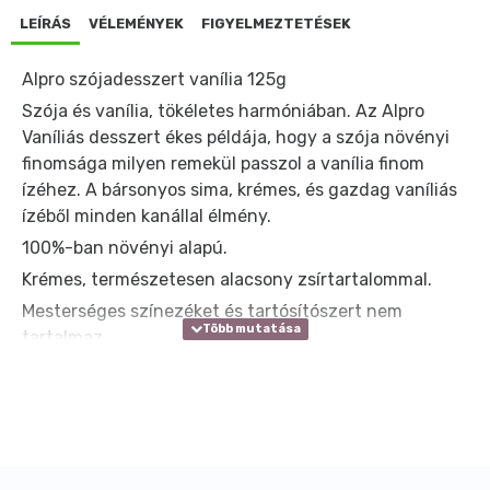
LEÍRÁS
VÉLEMÉNYEK
FIGYELMEZTETÉSEK
Alpro szójadesszert vanília 125g
Szója és vanília, tökéletes harmóniában. Az Alpro
Vaníliás desszert ékes példája, hogy a szója növényi
finomsága milyen remekül passzol a vanília finom
ízéhez. A bársonyos sima, krémes, és gazdag vaníliás
ízéből minden kanállal élmény.
100%-ban növényi alapú.
Krémes, természetesen alacsony zsírtartalommal.
Mesterséges színezéket és tartósítószert nem
tartalmaz.
Természetesen laktózmentes.
Átlagos tápérték: (100g)
Energia-tartalom:
360 kJ / 85 kcal
Zsír:
1.9g