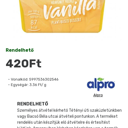
Rendelhető
420Ft
Vonalkód:
5997536302546
Egységár:
3.36 Ft/ g
Alpro
RENDELHETŐ
Személyes átvétel kérhető Tétényi úti szaküzletünkben
vagy Bacsó Béla utcai átvételi pontunkon. A terméket
rendelés után készítjük elő átvételre és értesítést