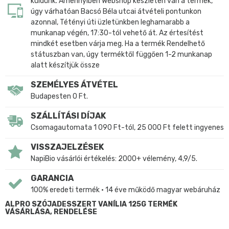
küldünk. Amennyiben Webshop készleten van a termék,
úgy várhatóan Bacsó Béla utcai átvételi pontunkon
azonnal, Tétényi úti üzletünkben leghamarabb a
munkanap végén, 17:30-tól vehető át. Az értesítést
mindkét esetben várja meg. Ha a termék Rendelhető
státuszban van, úgy terméktől függően 1-2 munkanap
alatt készítjük össze
SZEMÉLYES ÁTVÉTEL
Budapesten 0 Ft.
SZÁLLÍTÁSI DÍJAK
Csomagautomata 1 090 Ft-tól, 25 000 Ft felett ingyenes
VISSZAJELZÉSEK
NapiBio vásárlói értékelés: 2000+ vélemény, 4,9/5.
GARANCIA
100% eredeti termék • 14 éve működő magyar webáruház
ALPRO SZÓJADESSZERT VANÍLIA 125G TERMÉK
VÁSÁRLÁSA, RENDELÉSE