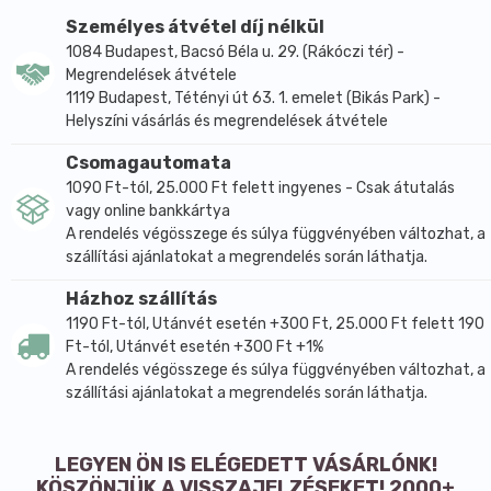
ebből telített zsírsavak:
0.4g
Személyes átvétel díj nélkül
egyszeresen telítetlen zsírsavak:
0,4g
1084 Budapest, Bacsó Béla u. 29. (Rákóczi tér) -
többszörösen telítetlen zsírsavak:
1,1g
Megrendelések átvétele
Szénhidrát
: 
13.6g
1119 Budapest, Tétényi út 63. 1. emelet (Bikás Park) -
Cukor:
10.7g
Helyszíni vásárlás és megrendelések átvétele
Rost:
0.5g
Csomagautomata
Fehérje:
3.2g
1090 Ft-tól, 25.000 Ft felett ingyenes - Csak átutalás
Só:
0.14g
vagy online bankkártya
Vitaminok:
A rendelés végösszege és súlya függvényében változhat, a
D-vitamin:
0.75μg 15%*
szállítási ajánlatokat a megrendelés során láthatja.
B₂-vitamin:
0.21mg 15%*
Házhoz szállítás
B₁₂-vitamin:
0.38μg 15%*
1190 Ft-tól, Utánvét esetén +300 Ft, 25.000 Ft felett 190
Ft-tól, Utánvét esetén +300 Ft +1%
Ásványi anyagok:
A rendelés végösszege és súlya függvényében változhat, a
Kálcium:
120mg 15%*
szállítási ajánlatokat a megrendelés során láthatja.
LEGYEN ÖN IS ELÉGEDETT VÁSÁRLÓNK!
KÖSZÖNJÜK A VISSZAJELZÉSEKET! 2000+