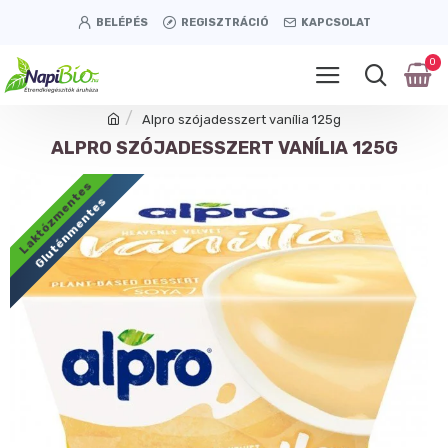
BELÉPÉS
REGISZTRÁCIÓ
KAPCSOLAT
0
Alpro szójadesszert vanília 125g
ALPRO SZÓJADESSZERT VANÍLIA 125G
Laktózmentes
Gluténmentes