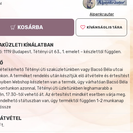
ml
Alpenkrauter
KOSÁRBA
KÍVÁNSÁGLISTÁRA
AKÜZLETI KÍNÁLATBAN
 1119 Budapest, Tétényi út 63., 1. emelet – készlettől függően.
Ő
tel kérhető Tétényi úti szaküzletünkben vagy Bacsó Béla utcai
kon. A terméket rendelés után készítjük elő átvételre és értesítést
yiben Webshop készleten van a termék, úgy várhatóan Bacsó Béla
 pontunkon azonnal, Tétényi úti üzletünkben leghamarabb a
, 17:30-tól vehető át. Az értesítést mindkét esetben várja meg.
endelhető státuszban van, úgy terméktől függően 1-2 munkanap
 össze
 ÁTVÉTEL
Ft.