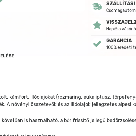
SZÁLLÍTÁSI
Csomagautomat
VISSZAJEL
NapiBio vásárló
GARANCIA
100% eredeti 
DELÉSE
 kámfort, illóolajokat (rozmaring, eukaliptusz, törpefenyő
k. A növényi összetevők és az illóolajok jellegzetes alpesi k
 követően is használható, a bőr frissítő jellegű bedörzsölés