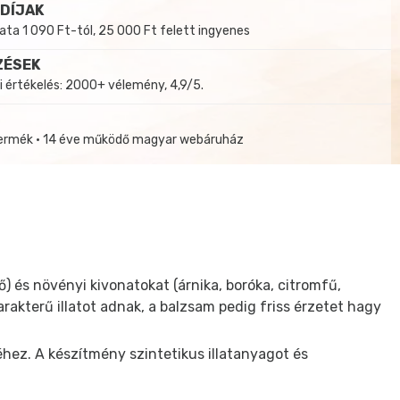
 DÍJAK
a 1 090 Ft-tól, 25 000 Ft felett ingyenes
ZÉSEK
i értékelés: 2000+ vélemény, 4,9/5.
termék • 14 éve működő magyar webáruház
) és növényi kivonatokat (árnika, boróka, citromfű,
arakterű illatot adnak, a balzsam pedig friss érzetet hagy
éhez. A készítmény szintetikus illatanyagot és