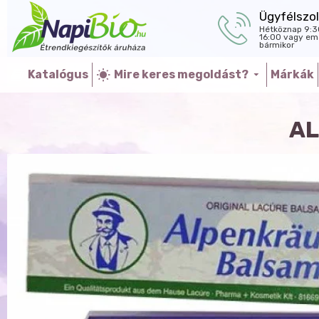
Ügyfélszol
Hétköznap 9:3
16:00 vagy ema
bármikor
Katalógus
Mire keres megoldást?
Márkák
AL