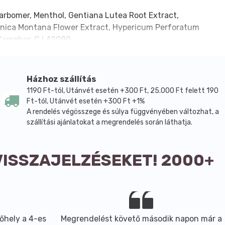
Carbomer, Menthol, Gentiana Lutea Root Extract,
 Arnica Montana Flower Extract, Hypericum Perforatum
 Camphor, C.I.42090
Házhoz szállítás
1190 Ft-tól, Utánvét esetén +300 Ft, 25.000 Ft felett 190
Ft-tól, Utánvét esetén +300 Ft +1%
A rendelés végösszege és súlya függvényében változhat, a
szállítási ajánlatokat a megrendelés során láthatja.
VISSZAJELZÉSEKET! 2000+
őhely a 4-es
Megrendelést követő második napon már a