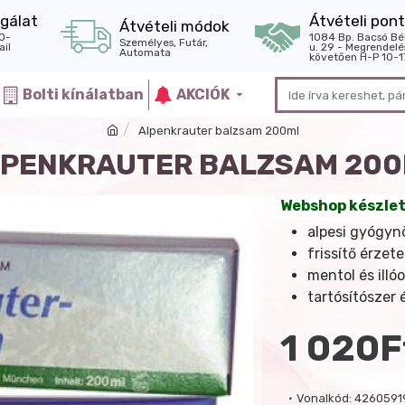
gálat
Átvételi pont
Átvételi módok
0-
1084 Bp. Bacsó Bé
Személyes, Futár,
il
u. 29 - Megrendelé
Automata
követően H-P 10-1
Bolti kínálatban
AKCIÓK
Alpenkrauter balzsam 200ml
PENKRAUTER BALZSAM 20
Webshop készle
alpesi gyógyn
frissítő érzet
mentol és illó
tartósítószer é
1 020F
Vonalkód:
4260591