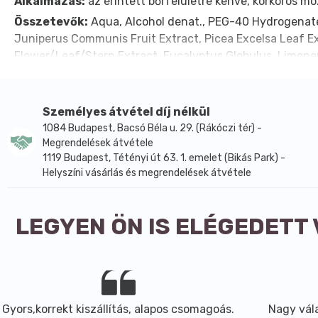
Alkalmazás:
az érintett bőrfelületre kenve, körkörös m
Összetevők:
Aqua, Alcohol denat., PEG-40 Hydrogenated
Juniperus Communis Fruit Extract, Picea Excelsa Leaf Ex
Flower/Leaf/Stern Extract, Eucalyptus Globulus, Limonen
Személyes átvétel díj nélkül
1084 Budapest, Bacsó Béla u. 29. (Rákóczi tér) -
Megrendelések átvétele
1119 Budapest, Tétényi út 63. 1. emelet (Bikás Park) -
Helyszíni vásárlás és megrendelések átvétele
LEGYEN ÖN IS ELÉGEDETT
Gyors,korrekt kiszállítás, alapos csomagoás.
Nagy vála