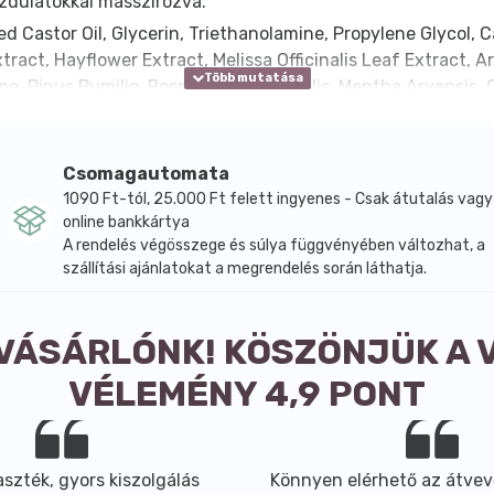
ozdulatokkal masszírozva.
 Castor Oil, Glycerin, Triethanolamine, Propylene Glycol, 
tract, Hayflower Extract, Melissa Officinalis Leaf Extract,
e, Pinus Pumilio, Rosmarinus Officinalis, Mentha Arvensis,
Csomagautomata
1090 Ft-tól, 25.000 Ft felett ingyenes - Csak átutalás vagy
online bankkártya
A rendelés végösszege és súlya függvényében változhat, a
szállítási ajánlatokat a megrendelés során láthatja.
 VÁSÁRLÓNK! KÖSZÖNJÜK A 
VÉLEMÉNY 4,9 PONT
szték, gyors kiszolgálás
Könnyen elérhető az átvev