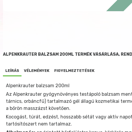
ALPENKRAUTER BALZSAM 200ML TERMÉK VÁSÁRLÁSA, REN
LEÍRÁS
VÉLEMÉNYEK
FIGYELMEZTETÉSEK
Alpenkrauter balzsam 200ml
Az Alpenkrauter gyógynövényes testápoló balzsam mentolt,
tárnics, orbáncfű) tartalmazó gél állagú kozmetikai termé
a bőrön masszázst követően.
Kocogást, túrát, edzést, hosszabb sétát vagy aktív napot
tartósítószert nem tartalmaz.