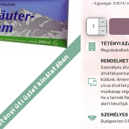
Egységár:
5.10 Ft/ 
TÉTÉNYI SZ
Megvásárolható:
tényi úti üzlet kínálatában
RENDELHET
Személyes átvé
átvételi pontun
küldünk. Amenn
utcai átvételi
munkanap végén
Ha a termék R
alatt készítjük
SZEMÉLYES
Budapesten 0 