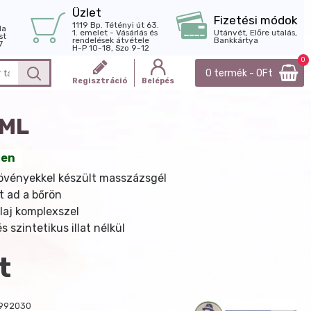
Üzlet
Fizetési módok
1119 Bp. Tétényi út 63.
la
1. emelet - Vásárlás és
Utánvét, Előre utalás,
st
rendelések átvétele
Bankkártya
7
H-P 10-18, Szo 9-12
0
0 termék - 0Ft
Regisztráció
Belépés
0ML
ten
övényekkel készült masszázsgél
et ad a bőrön
olaj komplexszel
s szintetikus illat nélkül
t
992030