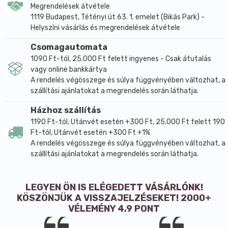
Megrendelések átvétele
1119 Budapest, Tétényi út 63. 1. emelet (Bikás Park) -
Helyszíni vásárlás és megrendelések átvétele
Csomagautomata
1090 Ft-tól, 25.000 Ft felett ingyenes - Csak átutalás
vagy online bankkártya
A rendelés végösszege és súlya függvényében változhat, a
szállítási ajánlatokat a megrendelés során láthatja.
Házhoz szállítás
1190 Ft-tól, Utánvét esetén +300 Ft, 25.000 Ft felett 190
Ft-tól, Utánvét esetén +300 Ft +1%
A rendelés végösszege és súlya függvényében változhat, a
szállítási ajánlatokat a megrendelés során láthatja.
LEGYEN ÖN IS ELÉGEDETT VÁSÁRLÓNK!
KÖSZÖNJÜK A VISSZAJELZÉSEKET! 2000+
VÉLEMÉNY 4,9 PONT