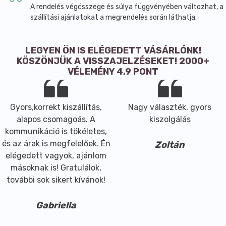
A rendelés végösszege és súlya függvényében változhat, a
szállítási ajánlatokat a megrendelés során láthatja.
LEGYEN ÖN IS ELÉGEDETT VÁSÁRLÓNK!
KÖSZÖNJÜK A VISSZAJELZÉSEKET! 2000+
VÉLEMÉNY 4,9 PONT
Gyors,korrekt kiszállítás,
Nagy választék, gyors
alapos csomagoás. A
kiszolgálás
kommunikáció is tökéletes,
és az árak is megfelelőek. Én
Zoltán
elégedett vagyok, ajánlom
másoknak is! Gratulálok,
további sok sikert kívánok!
Gabriella