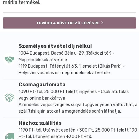
márka termékei.
TOVÁBB A KÖVETKEZŐ LÉPÉSRE
Személyes átvétel díj nélkül
1084 Budapest, Bacsó Béla u. 29. (Rákóczi tér) -
Megrendelések átvétele
1119 Budapest, Tétényi út 63. 1. emelet (Bikás Park) -
Helyszíni vásárlás és megrendelések átvétele
Csomagautomata
1090 Ft-tól, 25.000 Ft felett ingyenes - Csak átutalás
vagy online bankkártya
A rendelés végösszege és súlya függvényében változhat, a
szállítási ajánlatokat a megrendelés során láthatja.
Házhoz szállítás
1190 Ft-tól, Utánvét esetén +300 Ft, 25.000 Ft felett 190
Ft-tól, Utánvét esetén +300 Ft +1%