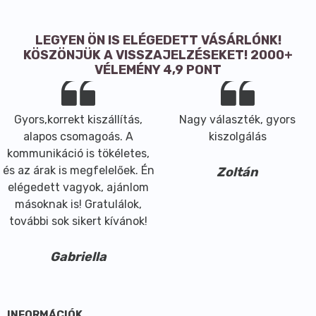
LEGYEN ÖN IS ELÉGEDETT VÁSÁRLÓNK!
KÖSZÖNJÜK A VISSZAJELZÉSEKET! 2000+
VÉLEMÉNY 4,9 PONT
Gyors,korrekt kiszállítás,
Nagy választék, gyors
alapos csomagoás. A
kiszolgálás
kommunikáció is tökéletes,
és az árak is megfelelőek. Én
Zoltán
elégedett vagyok, ajánlom
másoknak is! Gratulálok,
további sok sikert kívánok!
Gabriella
INFORMÁCIÓK