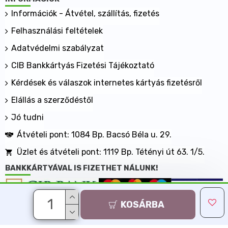
Információk - Átvétel, szállítás, fizetés
Felhasználási feltételek
Adatvédelmi szabályzat
CIB Bankkártyás Fizetési Tájékoztató
Kérdések és válaszok internetes kártyás fizetésről
Elállás a szerződéstől
Jó tudni
Átvételi pont: 1084 Bp. Bacsó Béla u. 29.
Üzlet és átvételi pont: 1119 Bp. Tétényi út 63. 1/5.
BANKKÁRTYÁVAL IS FIZETHET NÁLUNK!
KOSÁRBA
Minden jog fenntartva, MaxShopping Kft. 2013-2026
Árukereső.hu