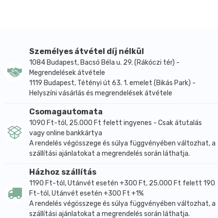
ebből telített zsírsavak
13,55 g
Szénhidrát
56,31 g
ebből cukrok
33,8 g
Fehérje
6,07 g
Személyes átvétel díj nélkül
Só
0,305 g
1084 Budapest, Bacsó Béla u. 29. (Rákóczi tér) -
Megrendelések átvétele
Referencia beviteli érték egy átlagos felnőtt számára
1119 Budapest, Tétényi út 63. 1. emelet (Bikás Park) -
(8400kJ/2000kcal)
Helyszíni vásárlás és megrendelések átvétele
Száraz és hűvős helyen tárolandó.
Csomagautomata
1090 Ft-tól, 25.000 Ft felett ingyenes - Csak átutalás
vagy online bankkártya
A rendelés végösszege és súlya függvényében változhat, a
szállítási ajánlatokat a megrendelés során láthatja.
Házhoz szállítás
1190 Ft-tól, Utánvét esetén +300 Ft, 25.000 Ft felett 190
Ft-tól, Utánvét esetén +300 Ft +1%
A rendelés végösszege és súlya függvényében változhat, a
szállítási ajánlatokat a megrendelés során láthatja.