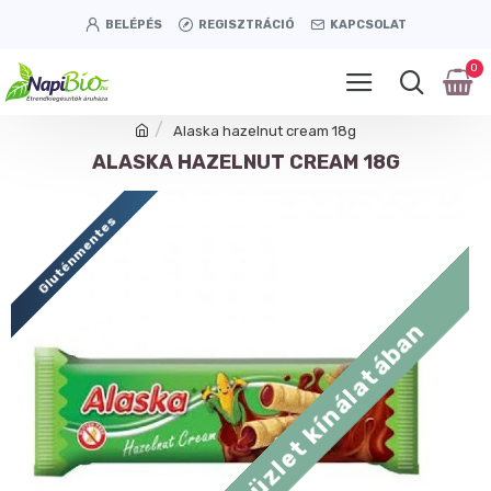
BELÉPÉS
REGISZTRÁCIÓ
KAPCSOLAT
0
Alaska hazelnut cream 18g
ALASKA HAZELNUT CREAM 18G
Gluténmentes
Tétényi úti üzlet kínálatában