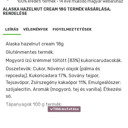
100% eredeti termék • 14 éve működő magyar webáruház
ALASKA HAZELNUT CREAM 18G TERMÉK VÁSÁRLÁSA,
RENDELÉSE
LEÍRÁS
VÉLEMÉNYEK
FIGYELMEZTETÉSEK
Alaska hazelnut cream 18g
Gluténmentes termék.
Mogyoró ízű krémmel töltött (83%) kukoricarudacskák.
Összetevők: Cukor, Növényi olajok (pálma és
repceolaj), Kukoricadara 17%, Sovány tejpor,
Tejsavópor, Zsírszegény kakaópor 11%, Emulgeálószer:
szójalecitin, Aromák (mogyoró, tej és vanília), Étkezési
só.
Tápanyagok 100 g termék:
Energia
2247 kJ / 538 kcal
Zsír
32,07 g