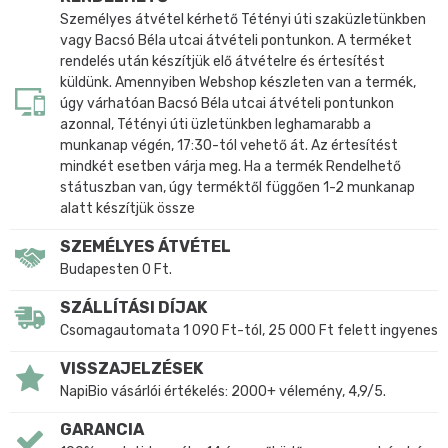
Személyes átvétel kérhető Tétényi úti szaküzletünkben
vagy Bacsó Béla utcai átvételi pontunkon. A terméket
rendelés után készítjük elő átvételre és értesítést
küldünk. Amennyiben Webshop készleten van a termék,
úgy várhatóan Bacsó Béla utcai átvételi pontunkon
azonnal, Tétényi úti üzletünkben leghamarabb a
munkanap végén, 17:30-tól vehető át. Az értesítést
mindkét esetben várja meg. Ha a termék Rendelhető
státuszban van, úgy terméktől függően 1-2 munkanap
alatt készítjük össze
SZEMÉLYES ÁTVÉTEL
Budapesten 0 Ft.
SZÁLLÍTÁSI DÍJAK
Csomagautomata 1 090 Ft-tól, 25 000 Ft felett ingyenes
VISSZAJELZÉSEK
NapiBio vásárlói értékelés: 2000+ vélemény, 4,9/5.
GARANCIA