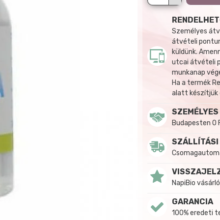
RENDELHET
Személyes átvé
átvételi pontun
küldünk. Amenn
utcai átvételi
munkanap végén
Ha a termék R
alatt készítjük
SZEMÉLYES
Budapesten 0 
SZÁLLÍTÁSI
Csomagautomat
VISSZAJEL
NapiBio vásárló
GARANCIA
100% eredeti 