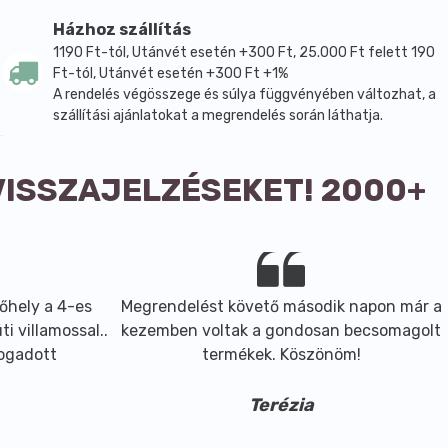
Házhoz szállítás
1190 Ft-tól, Utánvét esetén +300 Ft, 25.000 Ft felett 190
Ft-tól, Utánvét esetén +300 Ft +1%
A rendelés végösszege és súlya függvényében változhat, a
szállítási ajánlatokat a megrendelés során láthatja.
VISSZAJELZÉSEKET! 2000+
őhely a 4-es
Megrendelést követő második napon már a
i villamossal..
kezemben voltak a gondosan becsomagolt
fogadott
termékek. Köszönöm!
Terézia