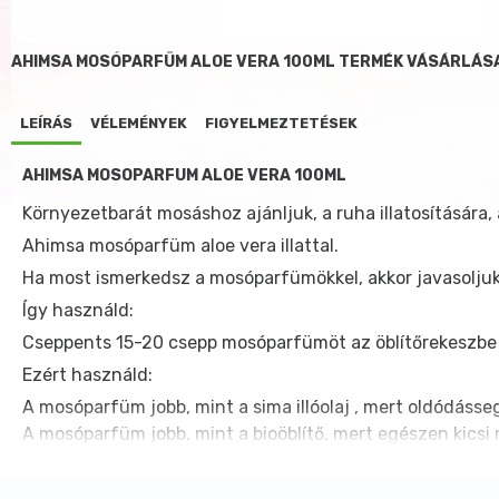
AHIMSA MOSÓPARFÜM ALOE VERA 100ML TERMÉK VÁSÁRLÁS
LEÍRÁS
VÉLEMÉNYEK
FIGYELMEZTETÉSEK
AHIMSA MOSÓPARFÜM ALOE VERA 100ML
Környezetbarát mosáshoz ajánljuk, a ruha illatosítására, a
Ahimsa mosóparfüm aloe vera illattal.
Ha most ismerkedsz a mosóparfümökkel, akkor javasoljuk 
Így használd:
Cseppents 15-20 csepp mosóparfümöt az öblítőrekeszbe és
Ezért használd:
A mosóparfüm jobb, mint a sima illóolaj , mert oldódásseg
A mosóparfüm jobb, mint a bioöblítő, mert egészen kicsi 
A manapság használatos öblítők olyan bevonatot képeznek
Tippünk: használjunk öblítő helyett ecetet, melyhez mo