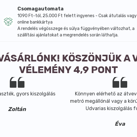
Csomagautomata
1090 Ft-tól, 25.000 Ft felett ingyenes - Csak átutalás vagy
online bankkártya
A rendelés végösszege és súlya függvényében változhat, a
szállítási ajánlatokat a megrendelés során láthatja.
 VÁSÁRLÓNK! KÖSZÖNJÜK A 
VÉLEMÉNY 4,9 PONT
szték, gyors kiszolgálás
Könnyen elérhető az átvev
metró megállónál vagy a körút
Udvarias kiszolgálás 
Zoltán
Éva