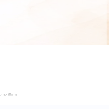
az illata.
nek, de a nedvességet nem tudják felszívni.