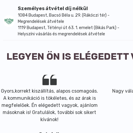
Személyes átvétel díj nélkül
1084 Budapest, Bacsó Béla u. 29. (Rákóczi tér) -
Megrendelések átvétele
1119 Budapest, Tétényi út 63. 1. emelet (Bikás Park) -
Helyszíni vásárlás és megrendelések átvétele
LEGYEN ÖN IS ELÉGEDETT
Gyors,korrekt kiszállítás, alapos csomagoás.
Nagy vála
A kommunikáció is tökéletes, és az árak is
megfelelőek. Én elégedett vagyok, ajánlom
másoknak is! Gratulálok, további sok sikert
kívánok!