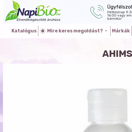
Ügyfélszol
Hétköznap 9:3
16:00 vagy ema
bármikor
Katalógus
Mire keres megoldást?
Márkák
AHIMS