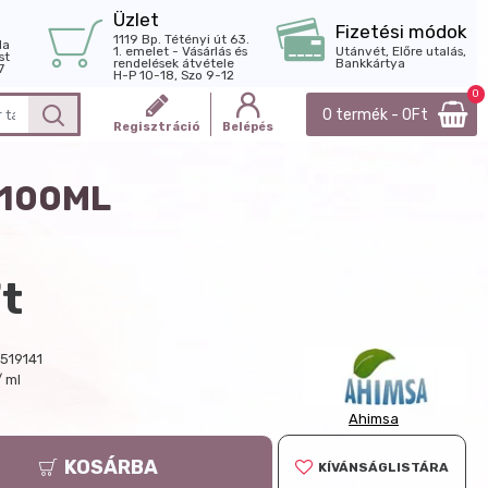
Üzlet
Fizetési módok
1119 Bp. Tétényi út 63.
la
1. emelet - Vásárlás és
Utánvét, Előre utalás,
st
rendelések átvétele
Bankkártya
7
H-P 10-18, Szo 9-12
0
0 termék - 0Ft
Regisztráció
Belépés
 100ML
t
519141
/ ml
Ahimsa
KOSÁRBA
KÍVÁNSÁGLISTÁRA