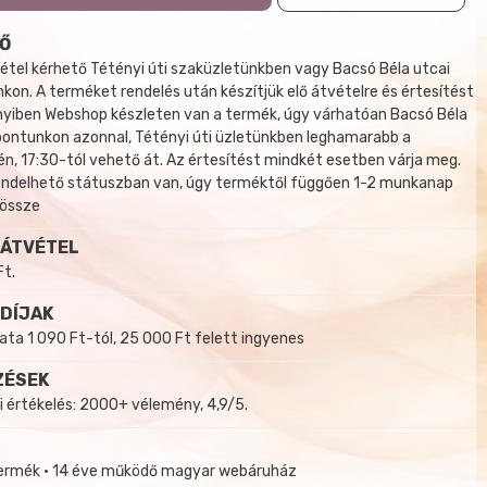
Ő
tel kérhető Tétényi úti szaküzletünkben vagy Bacsó Béla utcai
kon. A terméket rendelés után készítjük elő átvételre és értesítést
yiben Webshop készleten van a termék, úgy várhatóan Bacsó Béla
 pontunkon azonnal, Tétényi úti üzletünkben leghamarabb a
, 17:30-tól vehető át. Az értesítést mindkét esetben várja meg.
endelhető státuszban van, úgy terméktől függően 1-2 munkanap
 össze
 ÁTVÉTEL
Ft.
 DÍJAK
a 1 090 Ft-tól, 25 000 Ft felett ingyenes
ZÉSEK
i értékelés: 2000+ vélemény, 4,9/5.
termék • 14 éve működő magyar webáruház