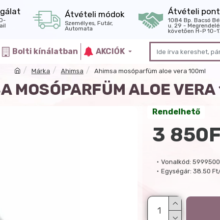
gálat
Átvételi pont
Átvételi módok
0-
1084 Bp. Bacsó Bé
Személyes, Futár,
il
u. 29 - Megrendelé
Automata
követően H-P 10-1
Bolti kínálatban
AKCIÓK
Márka
Ahimsa
Ahimsa mosóparfüm aloe vera 100ml
A MOSÓPARFÜM ALOE VERA
Rendelhető
3 850F
Vonalkód:
5999500
Egységár:
38.50 Ft