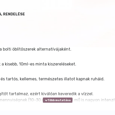
A, RENDELÉSE
 bolti öblítőszerek alternatívájaként.
a kisebb, 10ml-es minta kiszereléseket.
 tartós, kellemes, természetes illatot kapnak ruháid.
ítőt tartalmaz, ezért kiválóan keveredik a vízzel.
mennyiségnek (10-30 csepp, de max. 1 ml) is nagyon intenzív 
 a ruhák felületén, amitől azok ugyan illatosan puhák lesz
sóparfümöt adagolunk.