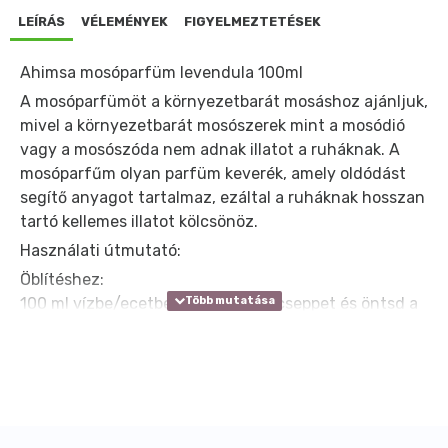
LEÍRÁS
VÉLEMÉNYEK
FIGYELMEZTETÉSEK
Ahimsa mosóparfüm levendula 100ml
A mosóparfümöt a környezetbarát mosáshoz ajánljuk,
mivel a környezetbarát mosószerek mint a mosódió
vagy a mosószóda nem adnak illatot a ruháknak. A
mosóparfűm olyan parfüm keverék, amely oldódást
segítő anyagot tartalmaz, ezáltal a ruháknak hosszan
tartó kellemes illatot kölcsönöz.
Használati útmutató:
Öblítéshez:
100 ml vízbe/ecetbe tegyél 10-20 cseppet és öntsd a
mosógép öblítőtartályába!
Vasaláshoz:
100 ml vízbe tegyél 10 cseppet és spricceld a ruhára!
Illatosításhoz:
100 ml vízbe tegyél 10 cseppet és öntsd szórófejes