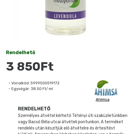
Rendelhető
3 850Ft
Vonalkód:
5999500519172
Egységár:
38.50 Ft/ ml
Ahimsa
RENDELHETŐ
Személyes átvétel kérhető Tétényi úti szaküzletünkben
vagy Bacsó Béla utcai átvételi pontunkon. A terméket
rendelés után készítjük elő átvételre és értesítést