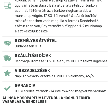
küldünk. Amennyiben Webshop készleten van a termék,
úgy várhatóan Bacsó Béla utcai átvételi pontunkon
azonnal, Tétényi úti üzletünkben leghamarabb a
munkanap végén, 17:30-tól vehető át. Az értesítést
mindkét esetben várja meg. Ha a termék Rendelhető
státuszban van, úgy terméktől függően 1-2 munkanap
alatt készítjük össze
SZEMÉLYES ÁTVÉTEL
Budapesten 0 Ft.
SZÁLLÍTÁSI DÍJAK
Csomagautomata 1 090 Ft-tól, 25 000 Ft felett ingyenes
VISSZAJELZÉSEK
NapiBio vásárlói értékelés: 2000+ vélemény, 4,9/5.
GARANCIA
100% eredeti termék • 14 éve működő magyar webáruház
AHIMSA MOSÓPARFÜM LEVENDULA 100ML TERMÉK
VÁSÁRLÁSA, RENDELÉSE