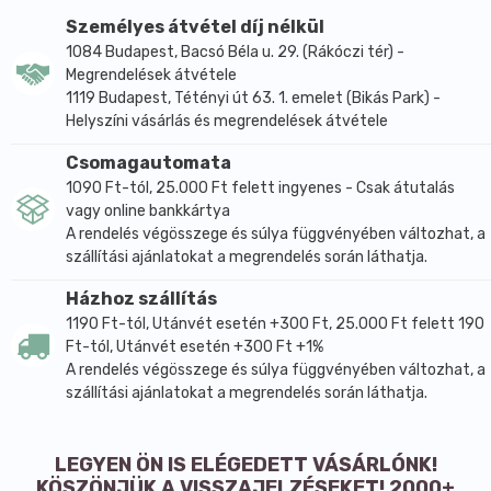
üvegbe, majd permetezd a légtérbe!
Személyes átvétel díj nélkül
Szekrény, ruha illatosításához:
1084 Budapest, Bacsó Béla u. 29. (Rákóczi tér) -
Hígitatlanul tegyél 4-5 cseppet illatzsákba (anyagra)
Megrendelések átvétele
és helyezd a szekrényben.
1119 Budapest, Tétényi út 63. 1. emelet (Bikás Park) -
Helyszíni vásárlás és megrendelések átvétele
INCI (Összetétel): Parfume, Emulgens, Lilial,
Limonene, Linalol
Csomagautomata
1090 Ft-tól, 25.000 Ft felett ingyenes - Csak átutalás
vagy online bankkártya
A rendelés végösszege és súlya függvényében változhat, a
szállítási ajánlatokat a megrendelés során láthatja.
Házhoz szállítás
1190 Ft-tól, Utánvét esetén +300 Ft, 25.000 Ft felett 190
Ft-tól, Utánvét esetén +300 Ft +1%
A rendelés végösszege és súlya függvényében változhat, a
szállítási ajánlatokat a megrendelés során láthatja.
LEGYEN ÖN IS ELÉGEDETT VÁSÁRLÓNK!
KÖSZÖNJÜK A VISSZAJELZÉSEKET! 2000+