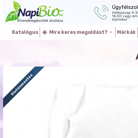
Ügyfélszol
Hétköznap 9:3
16:00 vagy ema
bármikor
Katalógus
Mire keres megoldást?
Márkák
Gluténmentes