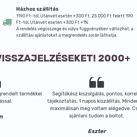
Házhoz szállítás
1190 Ft-tól, Utánvét esetén +300 Ft, 25.000 Ft felett 190
Ft-tól, Utánvét esetén +300 Ft +1%
A rendelés végösszege és súlya függvényében változhat, a
szállítási ajánlatokat a megrendelés során láthatja.
VISSZAJELZÉSEKET! 2000+
elt termékkel
Segítőkész kiszolgálás, pontos, korrekt
.
tájékoztatás, 1 napos kiszállítás. Mindennel
maximálisan meg voltam elégedve. Csak
ajánlani tudom a boltot.
Eszter