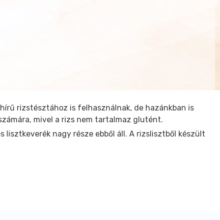
ghírű rizstésztához is felhasználnak, de hazánkban is
számára, mivel a rizs nem tartalmaz glutént.
lisztkeverék nagy része ebből áll. A rizslisztből készült