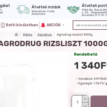
gálat
Átvételi pont
Átvételi módok
0-
1084 Bp. Bacsó Bé
Személyes, Futár,
il
u. 29 - Megrendelé
Automata
követően H-P 10-1
Bolti kínálatban
AKCIÓK
Márka
Agrodrug
Agrodrug rizsliszt 1000g
AGRODRUG RIZSLISZT 1000
Rendelhető
1 340F
Vonalkód:
5997841
Egységár:
1.34 Ft/ 