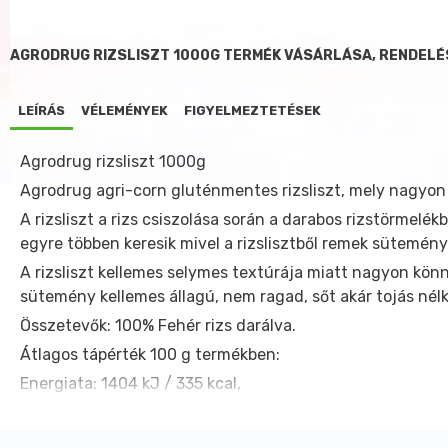
AGRODRUG RIZSLISZT 1000G TERMÉK VÁSÁRLÁSA, RENDELÉ
LEÍRÁS
VÉLEMÉNYEK
FIGYELMEZTETÉSEK
Agrodrug rizsliszt 1000g
Agrodrug agri-corn gluténmentes rizsliszt, mely nagyon
A rizsliszt a rizs csiszolása során a darabos rizstörmelé
egyre többen keresik mivel a rizslisztből remek sütemény
A rizsliszt kellemes selymes textúrája miatt nagyon könny
sütemény kellemes állagú, nem ragad, sőt akár tojás nélkü
Összetevők: 100% Fehér rizs darálva.
Átlagos tápérték 100 g termékben:
Energiata: 1404 kJ / 335 kcal,
Fehérje 7,5 g,
Szénhidrát 75,3 g,