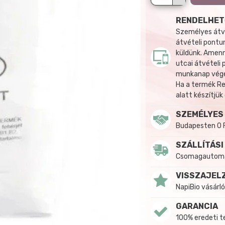
RENDELHET
Személyes átvé
átvételi pontun
küldünk. Amenn
utcai átvételi
munkanap végén
Ha a termék R
alatt készítjük
SZEMÉLYES
Budapesten 0 
SZÁLLÍTÁSI
Csomagautomat
VISSZAJEL
NapiBio vásárló
GARANCIA
100% eredeti 