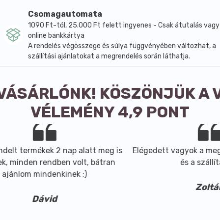
Csomagautomata
1090 Ft-tól, 25.000 Ft felett ingyenes - Csak átutalás vagy
online bankkártya
A rendelés végösszege és súlya függvényében változhat, a
szállítási ajánlatokat a megrendelés során láthatja.
 VÁSÁRLÓNK! KÖSZÖNJÜK A 
VÉLEMÉNY 4,9 PONT
 termékek 2 nap alatt meg is
Elégedett vagyok a megrend
inden rendben volt, bátran
és a szállítással
nlom mindenkinek ;)
Zoltán
Dávid