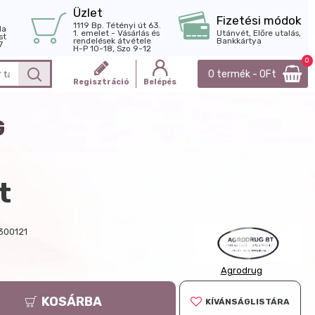
Üzlet
Fizetési módok
1119 Bp. Tétényi út 63.
la
1. emelet - Vásárlás és
Utánvét, Előre utalás,
st
rendelések átvétele
Bankkártya
7
H-P 10-18, Szo 9-12
0
0 termék - 0Ft
Regisztráció
Belépés
G
t
300121
g
Agrodrug
KOSÁRBA
KÍVÁNSÁGLISTÁRA