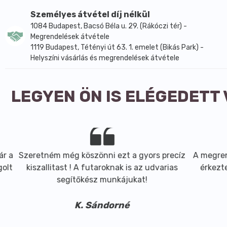
Zsír 0,6 g
Személyes átvétel díj nélkül
Száraz és hűvős helyen tárolandó.
1084 Budapest, Bacsó Béla u. 29. (Rákóczi tér) -
Megrendelések átvétele
1119 Budapest, Tétényi út 63. 1. emelet (Bikás Park) -
Helyszíni vásárlás és megrendelések átvétele
LEGYEN ÖN IS ELÉGEDETT
Szeretném még köszönni ezt a gyors precíz
A megrendelt
kiszallitast ! A futaroknak is az udvarias
érkeztek, m
segítőkész munkájukat!
ajá
K. Sándorné