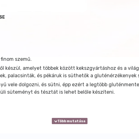
SE
 finom szemű.
kből készül, amelyet többek között kekszgyártáshoz és a vilá
ek, palacsinták, és pékáruk is süthetők a gluténérzékenyek 
ű vele dolgozni, és sütni, épp ezért a legtöbb gluténmentes 
li süteményt és tésztát is lehet belőle készíteni.