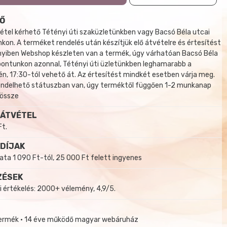
Ő
tel kérhető Tétényi úti szaküzletünkben vagy Bacsó Béla utcai
kon. A terméket rendelés után készítjük elő átvételre és értesítést
yiben Webshop készleten van a termék, úgy várhatóan Bacsó Béla
 pontunkon azonnal, Tétényi úti üzletünkben leghamarabb a
, 17:30-tól vehető át. Az értesítést mindkét esetben várja meg.
endelhető státuszban van, úgy terméktől függően 1-2 munkanap
 össze
 ÁTVÉTEL
Ft.
 DÍJAK
a 1 090 Ft-tól, 25 000 Ft felett ingyenes
ZÉSEK
i értékelés: 2000+ vélemény, 4,9/5.
termék • 14 éve működő magyar webáruház