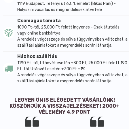
1119 Budapest, Tétényi út 63. 1. emelet (Bikás Park) -
Helyszíni vásárlás és megrendelések átvétele
Csomagautomata
1090 Ft-tól, 25.000 Ft felett ingyenes - Csak átutalás
vagy online bankkártya
A rendelés végösszege és súlya függvényében változhat, a
szállítási ajánlatokat a megrendelés során láthatja.
Házhoz szállítás
1190 Ft-tól, Utánvét esetén +300 Ft, 25.000 Ft felett 190
Ft-tól, Utánvét esetén +300 Ft +1%
A rendelés végösszege és súlya függvényében változhat, a
szállítási ajánlatokat a megrendelés során láthatja.
LEGYEN ÖN IS ELÉGEDETT VÁSÁRLÓNK!
KÖSZÖNJÜK A VISSZAJELZÉSEKET! 2000+
VÉLEMÉNY 4,9 PONT