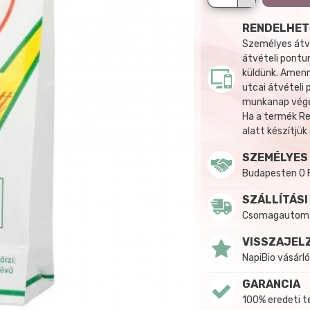
RENDELHET
Személyes átvé
átvételi pontun
küldünk. Amenn
utcai átvételi
munkanap végén
Ha a termék R
alatt készítjük
SZEMÉLYES
Budapesten 0 
SZÁLLÍTÁSI
Csomagautomat
VISSZAJEL
NapiBio vásárló
GARANCIA
100% eredeti 