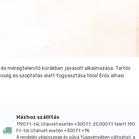
 és méregtelenítő kúrákban javasolt alkalmazása. Tartós
sség és szoptatás alatt fogyasztása tilos! Erős alhasi
Házhoz szállítás
1190 Ft-tól, Utánvét esetén +300 Ft, 25.000 Ft felett 190
Ft-tól, Utánvét esetén +300 Ft +1%
A rendelés végösszege és súlya függvényében változhat, a