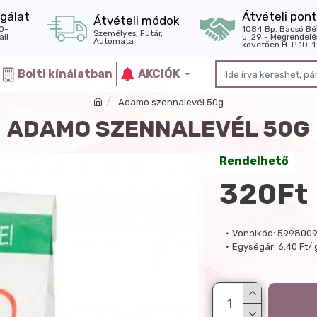
gálat
Átvételi pont
Átvételi módok
0-
1084 Bp. Bacsó Bé
Személyes, Futár,
il
u. 29 - Megrendelé
Automata
követően H-P 10-1
Bolti kínálatban
AKCIÓK
Adamo szennalevél 50g
ADAMO SZENNALEVÉL 50G
Rendelhető
320Ft
Vonalkód:
5998009
Egységár:
6.40 Ft/ 