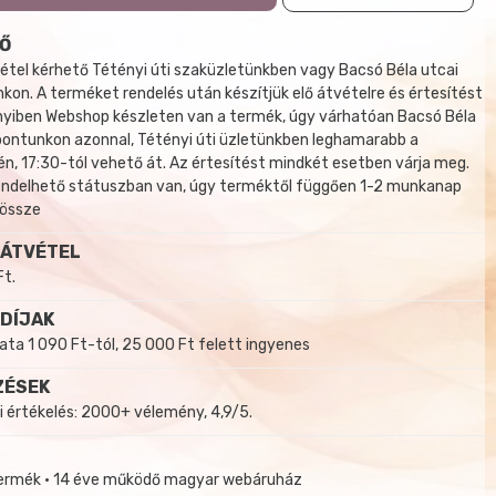
Ő
tel kérhető Tétényi úti szaküzletünkben vagy Bacsó Béla utcai
kon. A terméket rendelés után készítjük elő átvételre és értesítést
yiben Webshop készleten van a termék, úgy várhatóan Bacsó Béla
 pontunkon azonnal, Tétényi úti üzletünkben leghamarabb a
, 17:30-tól vehető át. Az értesítést mindkét esetben várja meg.
endelhető státuszban van, úgy terméktől függően 1-2 munkanap
 össze
 ÁTVÉTEL
Ft.
 DÍJAK
a 1 090 Ft-tól, 25 000 Ft felett ingyenes
ZÉSEK
i értékelés: 2000+ vélemény, 4,9/5.
termék • 14 éve működő magyar webáruház