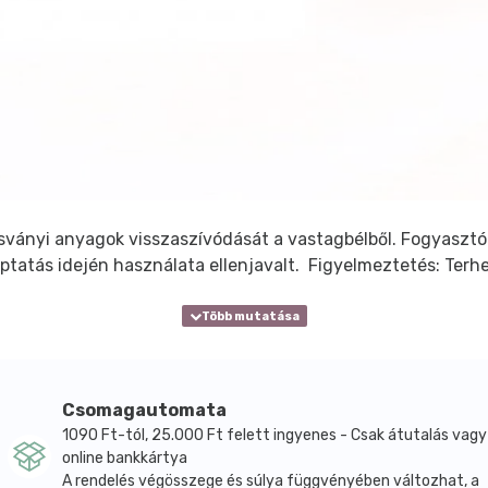
 ásványi anyagok visszaszívódását a vastagbélből. Fogyasztó
ptatás idején használata ellenjavalt. Figyelmeztetés: Terhe
Csomagautomata
1090 Ft-tól, 25.000 Ft felett ingyenes - Csak átutalás vagy
online bankkártya
A rendelés végösszege és súlya függvényében változhat, a