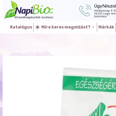
Ügyfélszol
Hétköznap 9:3
16:00 vagy ema
bármikor
Katalógus
Mire keres megoldást?
Márkák