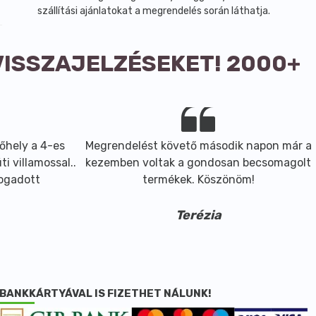
szállítási ajánlatokat a megrendelés során láthatja.
VISSZAJELZÉSEKET! 2000+
őhely a 4-es
Megrendelést követő második napon már a
i villamossal..
kezemben voltak a gondosan becsomagolt
fogadott
termékek. Köszönöm!
Terézia
BANKKÁRTYÁVAL IS FIZETHET NÁLUNK!