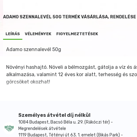
ADAMO SZENNALEVÉL 50G TERMÉK VÁSÁRLÁSA, RENDELÉSE
LEÍRÁS
VÉLEMÉNYEK
FIGYELMEZTETÉSEK
Adamo szennalevél 50g
Növényi hashajtó. Növeli a bélmozgást, gátolja a víz és
alkalmazása, valamint 12 éves kor alatt, terhesség és szo
görcsöket okozhat!
Személyes átvétel díj nélkül
1084 Budapest, Bacsó Béla u. 29. (Rákóczi tér) -
Megrendelések átvétele
1119 Budapest, Tétényi út 63. 1. emelet (Bikás Park) -