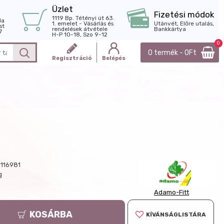
Üzlet
Fizetési módok
1119 Bp. Tétényi út 63.
la
1. emelet - Vásárlás és
Utánvét, Előre utalás,
st
rendelések átvétele
Bankkártya
7
H-P 10-18, Szo 9-12
0
0 termék - 0Ft
Regisztráció
Belépés
116981
g
Adamo-Fitt
KOSÁRBA
KÍVÁNSÁGLISTÁRA