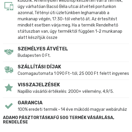
küldünk. Amennyiben Webshop készleten van a termék,
úgy várhatóan Bacsó Béla utcai átvételi pontunkon
azonnal, Tétényi úti üzletünkben leghamarabb a
munkanap végén, 17:30-tól vehető át. Az értesítést
mindkét esetben várja meg. Ha a termék Rendelhető
státuszban van, úgy terméktől függően 1-2 munkanap
alatt készítjük össze
SZEMÉLYES ÁTVÉTEL
Budapesten 0 Ft.
SZÁLLÍTÁSI DÍJAK
Csomagautomata 1 090 Ft-tól, 25 000 Ft felett ingyenes
VISSZAJELZÉSEK
NapiBio vásárlói értékelés: 2000+ vélemény, 4,9/5.
GARANCIA
100% eredeti termék • 14 éve működő magyar webáruház
ADAMO PÁSZTORTÁSKAFŰ 50G TERMÉK VÁSÁRLÁSA,
RENDELÉSE