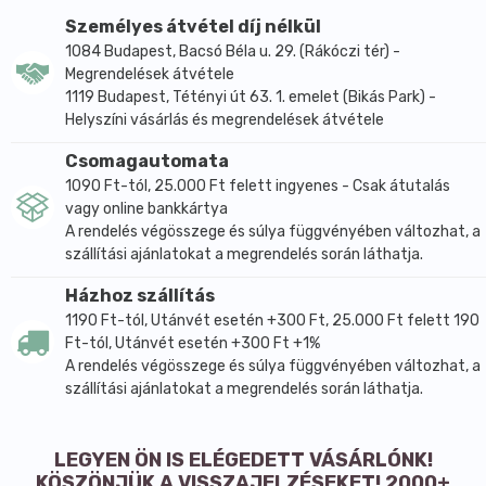
orrlyukba helyezve csillapítja a vérzést.
Személyes átvétel díj nélkül
1084 Budapest, Bacsó Béla u. 29. (Rákóczi tér) -
Megrendelések átvétele
1119 Budapest, Tétényi út 63. 1. emelet (Bikás Park) -
Helyszíni vásárlás és megrendelések átvétele
Csomagautomata
1090 Ft-tól, 25.000 Ft felett ingyenes - Csak átutalás
vagy online bankkártya
A rendelés végösszege és súlya függvényében változhat, a
szállítási ajánlatokat a megrendelés során láthatja.
Házhoz szállítás
1190 Ft-tól, Utánvét esetén +300 Ft, 25.000 Ft felett 190
Ft-tól, Utánvét esetén +300 Ft +1%
A rendelés végösszege és súlya függvényében változhat, a
szállítási ajánlatokat a megrendelés során láthatja.
LEGYEN ÖN IS ELÉGEDETT VÁSÁRLÓNK!
KÖSZÖNJÜK A VISSZAJELZÉSEKET! 2000+