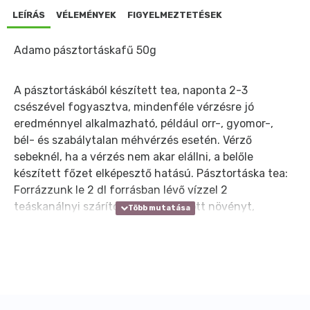
LEÍRÁS
VÉLEMÉNYEK
FIGYELMEZTETÉSEK
Adamo pásztortáskafű 50g
A pásztortáskából készített tea, naponta 2-3
csészével fogyasztva, mindenféle vérzésre jó
eredménnyel alkalmazható, például orr-, gyomor-,
bél- és szabálytalan méhvérzés esetén. Vérző
sebeknél, ha a vérzés nem akar elállni, a belőle
készített főzet elképesztő hatású. Pásztortáska tea:
Forrázzunk le 2 dl forrásban lévő vízzel 2
teáskanálnyi szárított, apróra vágott növényt,
hagyjuk állni negyedórára, majd szűrjük le. A
menstruációs ciklus ideje alatt napi 2 csészényi tea
fogyasztása ajánlott. Várandósság és szoptatás ideje
alatt alkalmazása nem ajánlott! Elhúzódó vérzés
esetén orvosi kivizsgálás szükséges. Orrvérzés
esetén a növény teájába mártott tampont az