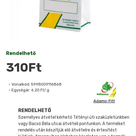
Rendelhető
310Ft
Vonalkód:
5998009116868
Egységár:
6.20 Ft/ g
Adamo-Fitt
RENDELHETŐ
Személyes átvétel kérhető Tétényi úti szaküzletünkben
vagy Bacsó Béla utcai átvételi pontunkon. A terméket
rendelés után készítjük elő átvételre és értesítést