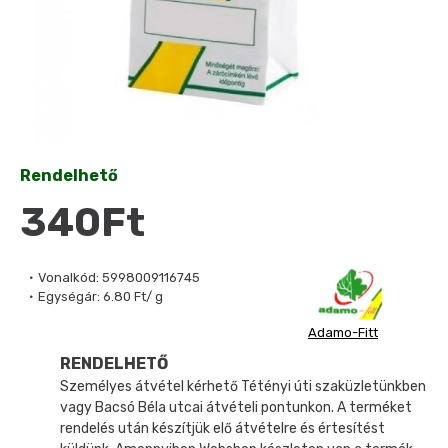
Rendelhető
340Ft
Vonalkód:
5998009116745
Egységár:
6.80 Ft/ g
Adamo-Fitt
RENDELHETŐ
Személyes átvétel kérhető Tétényi úti szaküzletünkben
vagy Bacsó Béla utcai átvételi pontunkon. A terméket
rendelés után készítjük elő átvételre és értesítést