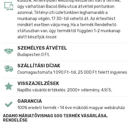
küldünk. Amennyiben Webshop készleten van a termék,
úgy várhatóan Bacsó Béla utcai átvételi pontunkon
azonnal, Tétényi úti üzletünkben leghamarabb a
munkanap végén, 17:30-tól vehető át. Az értesítést
mindkét esetben várja meg. Ha a termék Rendelhető
státuszban van, úgy terméktől függően 1-2 munkanap
alatt készítjük össze
SZEMÉLYES ÁTVÉTEL
Budapesten 0 Ft.
SZÁLLÍTÁSI DÍJAK
Csomagautomata 1 090 Ft-tól, 25 000 Ft felett ingyenes
VISSZAJELZÉSEK
NapiBio vásárlói értékelés: 2000+ vélemény, 4,9/5.
GARANCIA
100% eredeti termék • 14 éve működő magyar webáruház
ADAMO MÁRIATÖVISMAG 50G TERMÉK VÁSÁRLÁSA,
RENDELÉSE