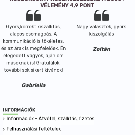
borogatást, pakolást.
VÉLEMÉNY 4,9 PONT
Gyors,korrekt kiszállítás,
Nagy választék, gyors
alapos csomagoás. A
kiszolgálás
kommunikáció is tökéletes,
és az árak is megfelelőek. Én
Zoltán
elégedett vagyok, ajánlom
másoknak is! Gratulálok,
további sok sikert kívánok!
Gabriella
INFORMÁCIÓK
Információk - Átvétel, szállítás, fizetés
Felhasználási feltételek