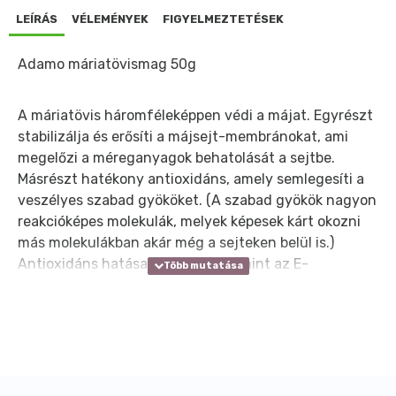
LEÍRÁS
VÉLEMÉNYEK
FIGYELMEZTETÉSEK
Adamo máriatövismag 50g
A máriatövis háromféleképpen védi a májat. Egyrészt
stabilizálja és erősíti a májsejt-membránokat, ami
megelőzi a méreganyagok behatolását a sejtbe.
Másrészt hatékony antioxidáns, amely semlegesíti a
veszélyes szabad gyököket. (A szabad gyökök nagyon
reakcióképes molekulák, melyek képesek kárt okozni
más molekulákban akár még a sejteken belül is.)
Antioxidáns hatása többszöröse, mint az E-
vitaminnak. Harmadrészt pedig elősegítve a
fehérjeszintézist, serkenti a májsejtek termelődését,
felgyorsítja a károsodott májszövetek regenerációját,
az elhalt sejtek lecserélését. A silymarin nemcsak
hatékony májvédő szer, hanem a sárgaság, vírusos
hepatitisz, cirózis, pikkelysömör ellenszere is, véd a