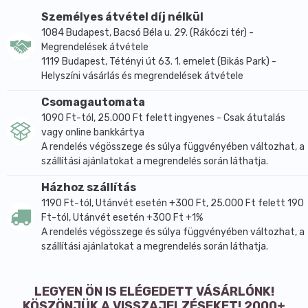
szabad gyököktől, megakadályozza a máj zsír okozta
Személyes átvétel díj nélkül
degenerálódását, jó hatású visszér, aranyér,
1084 Budapest, Bacsó Béla u. 29. (Rákóczi tér) -
különböző érrendszeri panaszok esetén, vagy gomba-
Megrendelések átvétele
mérgezéskor. A máj méregtelenítésére a következő
1119 Budapest, Tétényi út 63. 1. emelet (Bikás Park) -
Helyszíni vásárlás és megrendelések átvétele
módszer javasolt: Keverjünk össze 1-1 arányban
homoktövis mag és máriatövis mag olajat, s ebből
Csomagautomata
minden étkezés előtt 10-15 perccel mokkáskanálnyit
1090 Ft-tól, 25.000 Ft felett ingyenes - Csak átutalás
vegyünk be. Fogyasszunk legalább 6-8 hétig 1-1,5
vagy online bankkártya
liternyi tea forrázatot az alábbi keverékből: citromfű,
A rendelés végösszege és súlya függvényében változhat, a
orbáncfű, galagonyavirág, benedekfű, pemetefű,
szállítási ajánlatokat a megrendelés során láthatja.
ánizsmag, köménymag, apróbojtorján, cickafark,
Házhoz szállítás
tyúkhúr, kakukkfű, pásztortáska, pitypang gyökér és
1190 Ft-tól, Utánvét esetén +300 Ft, 25.000 Ft felett 190
levél. Amennyiben nincs társult cukorbetegség, a
Ft-tól, Utánvét esetén +300 Ft +1%
teákat ízesíthetjük gesztenyemézzel. Este elalvás
A rendelés végösszege és súlya függvényében változhat, a
előtt fogyasszunk egy mokkáskanálnyit finomra
szállítási ajánlatokat a megrendelés során láthatja.
darált máriatövis mag és gesztenyeméz 1-1 arányú
keverékéből. Éjszakára a máj tájékra vagy száraz
LEGYEN ÖN IS ELÉGEDETT VÁSÁRLÓNK!
meleg törölközőből vagy zsurlófőzetből készíthetünk
KÖSZÖNJÜK A VISSZAJELZÉSEKET! 2000+