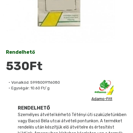
Rendelhető
530Ft
Vonalkód:
5998009116080
Egységár:
10.60 Ft/ g
Adamo-Fitt
RENDELHETŐ
Személyes átvétel kérhető Tétényi úti szaküzletünkben
vagy Bacsó Béla utcai átvételi pontunkon. A terméket
rendelés után készítjük elő átvételre és értesítést