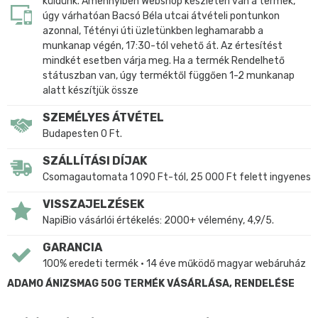
küldünk. Amennyiben Webshop készleten van a termék,
úgy várhatóan Bacsó Béla utcai átvételi pontunkon
azonnal, Tétényi úti üzletünkben leghamarabb a
munkanap végén, 17:30-tól vehető át. Az értesítést
mindkét esetben várja meg. Ha a termék Rendelhető
státuszban van, úgy terméktől függően 1-2 munkanap
alatt készítjük össze
SZEMÉLYES ÁTVÉTEL
Budapesten 0 Ft.
SZÁLLÍTÁSI DÍJAK
Csomagautomata 1 090 Ft-tól, 25 000 Ft felett ingyenes
VISSZAJELZÉSEK
NapiBio vásárlói értékelés: 2000+ vélemény, 4,9/5.
GARANCIA
100% eredeti termék • 14 éve működő magyar webáruház
ADAMO ÁNIZSMAG 50G TERMÉK VÁSÁRLÁSA, RENDELÉSE