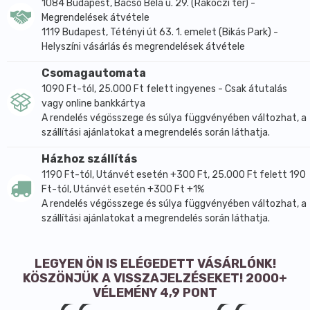
1084 Budapest, Bacsó Béla u. 29. (Rákóczi tér) -
Megrendelések átvétele
1119 Budapest, Tétényi út 63. 1. emelet (Bikás Park) -
Helyszíni vásárlás és megrendelések átvétele
Csomagautomata
1090 Ft-tól, 25.000 Ft felett ingyenes - Csak átutalás
vagy online bankkártya
A rendelés végösszege és súlya függvényében változhat, a
szállítási ajánlatokat a megrendelés során láthatja.
Házhoz szállítás
1190 Ft-tól, Utánvét esetén +300 Ft, 25.000 Ft felett 190
Ft-tól, Utánvét esetén +300 Ft +1%
A rendelés végösszege és súlya függvényében változhat, a
szállítási ajánlatokat a megrendelés során láthatja.
LEGYEN ÖN IS ELÉGEDETT VÁSÁRLÓNK!
KÖSZÖNJÜK A VISSZAJELZÉSEKET! 2000+
VÉLEMÉNY 4,9 PONT