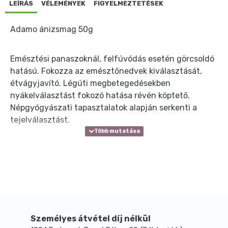
LEÍRÁS
VÉLEMÉNYEK
FIGYELMEZTETÉSEK
Adamo ánizsmag 50g
Emésztési panaszoknál, felfúvódás esetén görcsoldó
hatású. Fokozza az emésztőnedvek kiválasztását,
étvágyjavító. Légúti megbetegedésekben
nyákelválasztást fokozó hatása révén köptető.
Népgyógyászati tapasztalatok alapján serkenti a
tejelválasztást.
Személyes átvétel díj nélkül