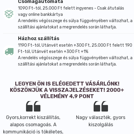
Csomagautomata
1090 Ft-tól, 25.000 Ft felett ingyenes - Csak átutalás
vagy online bankkártya
A rendelés végösszege és súlya függvényében változhat, a
szállítási ajánlatokat a megrendelés során láthatja.
Házhoz szállítás
1190 Ft-tól, Utánvét esetén +300 Ft, 25.000 Ft felett 190
Ft-tól, Utánvét esetén +300 Ft +1%
A rendelés végösszege és súlya függvényében változhat, a
szállítási ajánlatokat a megrendelés során láthatja.
LEGYEN ÖN IS ELÉGEDETT VÁSÁRLÓNK!
KÖSZÖNJÜK A VISSZAJELZÉSEKET! 2000+
VÉLEMÉNY 4,9 PONT
Gyors,korrekt kiszállítás,
Nagy választék, gyors
alapos csomagoás. A
kiszolgálás
kommunikáció is tökéletes,