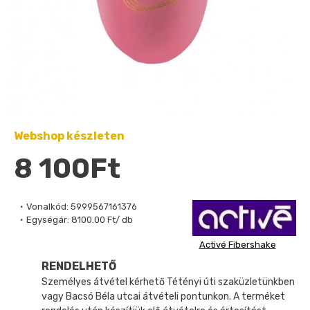
Webshop készleten
8 100Ft
Vonalkód:
5999567161376
Egységár:
8100.00 Ft/ db
Activé Fibershake
RENDELHETŐ
Személyes átvétel kérhető Tétényi úti szaküzletünkben
vagy Bacsó Béla utcai átvételi pontunkon. A terméket