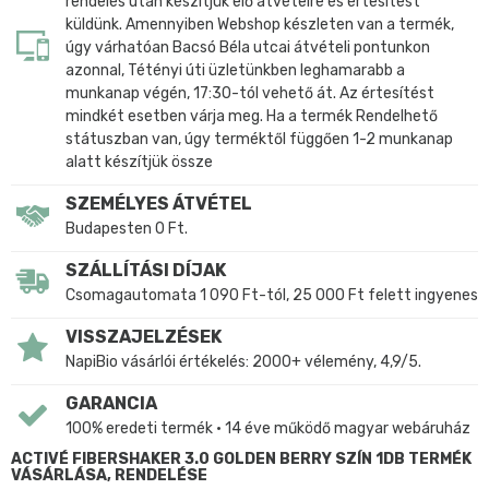
rendelés után készítjük elő átvételre és értesítést
küldünk. Amennyiben Webshop készleten van a termék,
úgy várhatóan Bacsó Béla utcai átvételi pontunkon
azonnal, Tétényi úti üzletünkben leghamarabb a
munkanap végén, 17:30-tól vehető át. Az értesítést
mindkét esetben várja meg. Ha a termék Rendelhető
státuszban van, úgy terméktől függően 1-2 munkanap
alatt készítjük össze
SZEMÉLYES ÁTVÉTEL
Budapesten 0 Ft.
SZÁLLÍTÁSI DÍJAK
Csomagautomata 1 090 Ft-tól, 25 000 Ft felett ingyenes
VISSZAJELZÉSEK
NapiBio vásárlói értékelés: 2000+ vélemény, 4,9/5.
GARANCIA
100% eredeti termék • 14 éve működő magyar webáruház
ACTIVÉ FIBERSHAKER 3.0 GOLDEN BERRY SZÍN 1DB TERMÉK
VÁSÁRLÁSA, RENDELÉSE