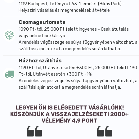
1119 Budapest, Tétényi út 63. 1. emelet (Bikás Park) -
Helyszíni vásárlás és megrendelések átvétele
Csomagautomata
1090 Ft-tól, 25.000 Ft felett ingyenes - Csak átutalás
vagy online bankkártya
A rendelés végösszege és súlya függvényében változhat, a
szállítási ajánlatokat a megrendelés során láthatja.
Házhoz szállítás
1190 Ft-tól, Utánvét esetén +300 Ft, 25.000 Ft felett 190
Ft-tól, Utánvét esetén +300 Ft +1%
A rendelés végösszege és súlya függvényében változhat, a
szállítási ajánlatokat a megrendelés során láthatja.
LEGYEN ÖN IS ELÉGEDETT VÁSÁRLÓNK!
KÖSZÖNJÜK A VISSZAJELZÉSEKET! 2000+
VÉLEMÉNY 4,9 PONT