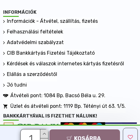
metabolizálódik, azután a vizelettel gyorsan,
változatlan formában ürül.
INFORMÁCIÓK
A cukoralkoholok közül az eritritolnak van a
Információk - Átvétel, szállítás, fizetés
legerősebb gombaszaporodást gátló hatása, így
Felhasználási feltételek
candida diétások is fogyaszthatják.
Sztívia (Stevia, Jázminpakóca)
Adatvédelmi szabályzat
A sztívia, magyar nevén jázminpakóca, adja a termék
CIB Bankkártyás Fizetési Tájékoztató
négyszeres édesítőerejét az eritritolhoz. A Dél-
Kérdések és válaszok internetes kártyás fizetésről
Amerikában őshonos jázminpakóca leveleiből készült
kivonat kb. 300-szor édesebb a répacukornál,
Elállás a szerződéstől
természetes és szénhidrátmentes, sütésálló, sav- és
Jó tudni
lúgálló. Mindezek mellett a sztívia kivonat az erős
gombaölő hatásának köszönhetően candida diétában
Átvételi pont: 1084 Bp. Bacsó Béla u. 29.
is kiválóan alkalmazható.
Üzlet és átvételi pont: 1119 Bp. Tétényi út 63. 1/5.
Tudnivalók
BANKKÁRTYÁVAL IS FIZETHET NÁLUNK!
Eritrit, stevia és szukralóz tartalmú cukorhelyettesítő.
​Tápérték 100 g termékben:
Energia: 0 Kcal / 0 KJ
KOSÁRBA
Minden jog fenntartva, MaxShopping Kft. 2013-2026