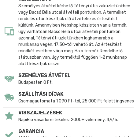
Személyes átvétel kérhető Tétényi úti szaküzletünkben
vagy Bacsó Béla utcai átvételi pontunkon. A terméket
rendelés után készítjük elő átvételre és értesítést
küldünk. Amennyiben Webshop készleten van a termék,
úgy várhatóan Bacsó Béla utcai átvételi pontunkon
azonnal, Tétényi úti üzletünkben leghamarabb a
munkanap végén, 17:30-tól vehető át. Az értesítést
mindkét esetben várja meg. Ha a termék Rendelhető
státuszban van, úgy terméktől függően 1-2 munkanap
alatt készítjük össze
SZEMÉLYES ÁTVÉTEL
Budapesten 0 Ft.
SZÁLLÍTÁSI DÍJAK
Csomagautomata 1 090 Ft-tól, 25 000 Ft felett ingyenes
VISSZAJELZÉSEK
NapiBio vásárlói értékelés: 2000+ vélemény, 4,9/5.
GARANCIA