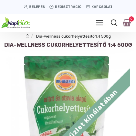
BELÉPÉS
REGISZTRÁCIÓ
KAPCSOLAT
0
Dia-wellness cukorhelyettesítő 1:4 500g
DIA-WELLNESS CUKORHELYETTESÍTŐ 1:4 500G
Tétényi úti üzlet kínálatában