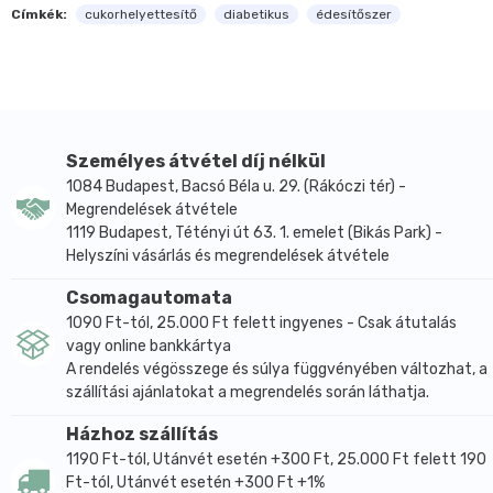
kristálycukornak felel meg, azaz a répacukorhoz
Címkék:
cukorhelyettesítő
diabetikus
édesítőszer
képest negyedakkora mennyiséggel ugyanolyan
édesítőhatás érhető el, miközben kalóriaterhelést
gyakorlatilag nem okoz a szervezetnek, glikémiás
indexe 0 (GI=0).
A termék sütésálló.
Személyes átvétel díj nélkül
Az eritritol egy természetes cukoralkohol, mely
1084 Budapest, Bacsó Béla u. 29. (Rákóczi tér) -
gyümölcsökben (pl. körte, dinnye, szőlő) is előfordul.
Megrendelések átvétele
Kinézetre és ízre nagyon hasonlít a cukorra, de a
1119 Budapest, Tétényi út 63. 1. emelet (Bikás Park) -
Helyszíni vásárlás és megrendelések átvétele
cukorra jellemző mellékhatások nélkül.
Teljesen kalóriamentes (0 kcal/100g), így a
Csomagautomata
legideálisabb édesítőszer diétázóknak és fogyni
1090 Ft-tól, 25.000 Ft felett ingyenes - Csak átutalás
vágyóknak. Nincs hatással a vércukorszintre,
vagy online bankkártya
glikémiás indexe alacsonyabb a többi
A rendelés végösszege és súlya függvényében változhat, a
cukoralkoholénál, még a xiliténél is. Egyes
szállítási ajánlatokat a megrendelés során láthatja.
országokban 0 glikémiás indexűnek írják le. Nincs
Házhoz szállítás
hatással az inzulintermelésre, így cukorbetegek
1190 Ft-tól, Utánvét esetén +300 Ft, 25.000 Ft felett 190
nyugodt lelkiismerettel fogyaszthatják. A cukorral
Ft-tól, Utánvét esetén +300 Ft +1%