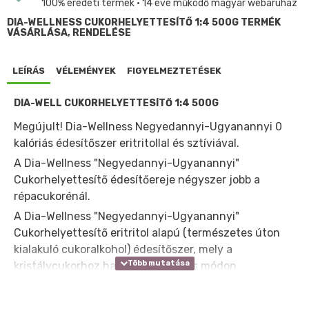
100% eredeti termék • 14 éve működő magyar webáruház
DIA-WELLNESS CUKORHELYETTESÍTŐ 1:4 500G TERMÉK
VÁSÁRLÁSA, RENDELÉSE
LEÍRÁS
VÉLEMÉNYEK
FIGYELMEZTETÉSEK
DIA-WELL CUKORHELYETTESÍTŐ 1:4 500G
Megújult! Dia-Wellness Negyedannyi-Ugyanannyi 0
kalóriás édesítőszer eritritollal és sztíviával.
A Dia-Wellness "Negyedannyi-Ugyanannyi"
Cukorhelyettesítő édesítőereje négyszer jobb a
répacukorénál.
A Dia-Wellness "Negyedannyi-Ugyanannyi"
Cukorhelyettesítő eritritol alapú (természetes úton
kialakuló cukoralkohol) édesítőszer, mely a
kristálycukorhoz hasonló célokra és módon
használható fel.
1 teáskanál termék édesítőereje 4 teáskanál