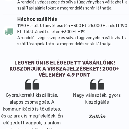
A rendelés végösszege és súlya függvényében változhat, a
szállítási ajánlatokat a megrendelés során láthatja.
Házhoz szállítás
1190 Ft-tól, Utánvét esetén +300 Ft, 25.000 Ft felett 190
Ft-tól, Utánvét esetén +300 Ft +1%
A rendelés végösszege és súlya függvényében változhat, a
szállítási ajánlatokat a megrendelés során láthatja.
LEGYEN ÖN IS ELÉGEDETT VÁSÁRLÓNK!
KÖSZÖNJÜK A VISSZAJELZÉSEKET! 2000+
VÉLEMÉNY 4,9 PONT
Gyors,korrekt kiszállítás,
Nagy választék, gyors
alapos csomagoás. A
kiszolgálás
kommunikáció is tökéletes,
és az árak is megfelelőek. Én
Zoltán
elégedett vagyok, ajánlom