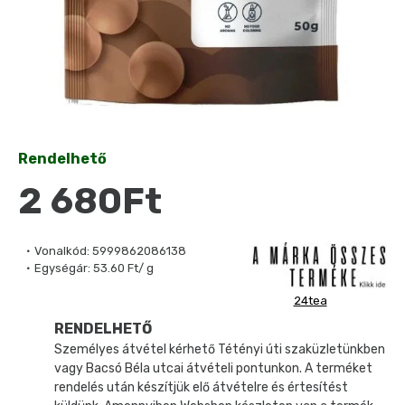
Rendelhető
2 680Ft
Vonalkód:
5999862086138
Egységár:
53.60 Ft/ g
24tea
RENDELHETŐ
Személyes átvétel kérhető Tétényi úti szaküzletünkben
vagy Bacsó Béla utcai átvételi pontunkon. A terméket
rendelés után készítjük elő átvételre és értesítést