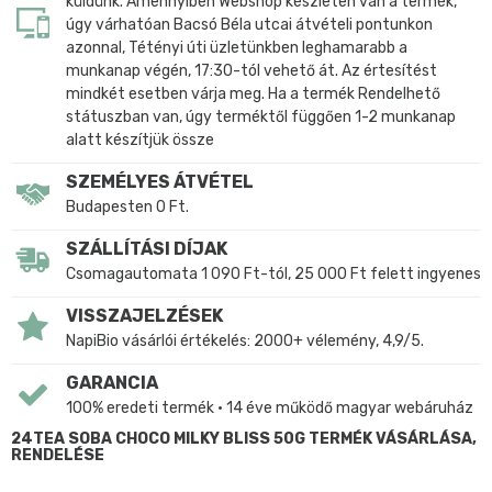
küldünk. Amennyiben Webshop készleten van a termék,
úgy várhatóan Bacsó Béla utcai átvételi pontunkon
azonnal, Tétényi úti üzletünkben leghamarabb a
munkanap végén, 17:30-tól vehető át. Az értesítést
mindkét esetben várja meg. Ha a termék Rendelhető
státuszban van, úgy terméktől függően 1-2 munkanap
alatt készítjük össze
SZEMÉLYES ÁTVÉTEL
Budapesten 0 Ft.
SZÁLLÍTÁSI DÍJAK
Csomagautomata 1 090 Ft-tól, 25 000 Ft felett ingyenes
VISSZAJELZÉSEK
NapiBio vásárlói értékelés: 2000+ vélemény, 4,9/5.
GARANCIA
100% eredeti termék • 14 éve működő magyar webáruház
24TEA SOBA CHOCO MILKY BLISS 50G TERMÉK VÁSÁRLÁSA,
RENDELÉSE