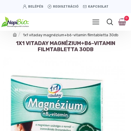
BELÉPÉS
REGISZTRÁCIÓ
KAPCSOLAT
0
1x1 vitaday magnézium+b6-vitamin filmtabletta 30db
1X1 VITADAY MAGNÉZIUM+B6-VITAMIN
FILMTABLETTA 30DB