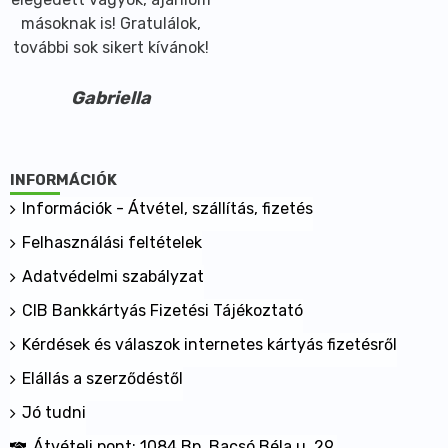
másoknak is! Gratulálok,
további sok sikert kívánok!
Gabriella
INFORMÁCIÓK
Információk - Átvétel, szállítás, fizetés
Felhasználási feltételek
Adatvédelmi szabályzat
CIB Bankkártyás Fizetési Tájékoztató
Kérdések és válaszok internetes kártyás fizetésről
Elállás a szerződéstől
Jó tudni
Átvételi pont: 1084 Bp. Bacsó Béla u. 29.