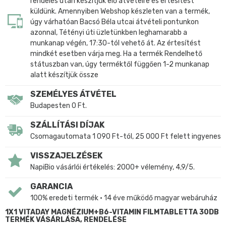
rendelés után készítjük elő átvételre és értesítést
küldünk. Amennyiben Webshop készleten van a termék,
úgy várhatóan Bacsó Béla utcai átvételi pontunkon
azonnal, Tétényi úti üzletünkben leghamarabb a
munkanap végén, 17:30-tól vehető át. Az értesítést
mindkét esetben várja meg. Ha a termék Rendelhető
státuszban van, úgy terméktől függően 1-2 munkanap
alatt készítjük össze
SZEMÉLYES ÁTVÉTEL
Budapesten 0 Ft.
SZÁLLÍTÁSI DÍJAK
Csomagautomata 1 090 Ft-tól, 25 000 Ft felett ingyenes
VISSZAJELZÉSEK
NapiBio vásárlói értékelés: 2000+ vélemény, 4,9/5.
GARANCIA
100% eredeti termék • 14 éve működő magyar webáruház
1X1 VITADAY MAGNÉZIUM+B6-VITAMIN FILMTABLETTA 30DB
TERMÉK VÁSÁRLÁSA, RENDELÉSE