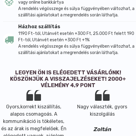
vagy online bankkártya
A rendelés végösszege és súlya függvényében változhat, a
szállítási ajánlatokat a megrendelés során láthatja.
Házhoz szállítás
1190 Ft-tól, Utánvét esetén +300 Ft, 25.000 Ft felett 190
Ft-tól, Utánvét esetén +300 Ft +1%
A rendelés végösszege és súlya függvényében változhat, a
szállítási ajánlatokat a megrendelés során láthatja.
LEGYEN ÖN IS ELÉGEDETT VÁSÁRLÓNK!
KÖSZÖNJÜK A VISSZAJELZÉSEKET! 2000+
VÉLEMÉNY 4,9 PONT
Gyors,korrekt kiszállítás,
Nagy választék, gyors
alapos csomagoás. A
kiszolgálás
kommunikáció is tökéletes,
és az árak is megfelelőek. Én
Zoltán
elégedett vagyok, ajánlom