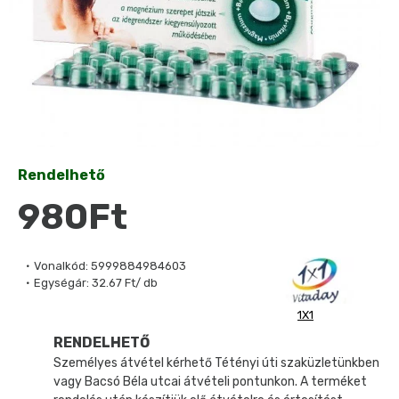
Rendelhető
980Ft
Vonalkód:
5999884984603
Egységár:
32.67 Ft/ db
1X1
RENDELHETŐ
Személyes átvétel kérhető Tétényi úti szaküzletünkben
vagy Bacsó Béla utcai átvételi pontunkon. A terméket