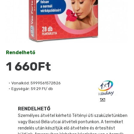
Rendelhető
1 660Ft
Vonalkód:
5999561572826
Egységár:
59.29 Ft/ db
1X1
RENDELHETŐ
Személyes átvétel kérhető Tétényi úti szaküzletünkben
vagy Bacsó Béla utcai átvételi pontunkon. A terméket
rendelés után készítjük elő átvételre és értesítést