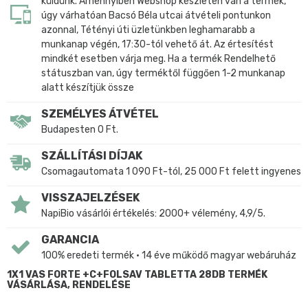
küldünk. Amennyiben Webshop készleten van a termék,
úgy várhatóan Bacsó Béla utcai átvételi pontunkon
azonnal, Tétényi úti üzletünkben leghamarabb a
munkanap végén, 17:30-tól vehető át. Az értesítést
mindkét esetben várja meg. Ha a termék Rendelhető
státuszban van, úgy terméktől függően 1-2 munkanap
alatt készítjük össze
SZEMÉLYES ÁTVÉTEL
Budapesten 0 Ft.
SZÁLLÍTÁSI DÍJAK
Csomagautomata 1 090 Ft-tól, 25 000 Ft felett ingyenes
VISSZAJELZÉSEK
NapiBio vásárlói értékelés: 2000+ vélemény, 4,9/5.
GARANCIA
100% eredeti termék • 14 éve működő magyar webáruház
1X1 VAS FORTE +C+FOLSAV TABLETTA 28DB TERMÉK
VÁSÁRLÁSA, RENDELÉSE