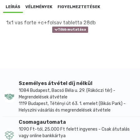
LEÍRÁS
VÉLEMÉNYEK
FIGYELMEZTETÉSEK
1x1 vas forte +c+folsav tabletta 28db
Személyes átvétel díj nélkül
1084 Budapest, Bacsó Béla u. 29. (Rákóczi tér) -
Megrendelések átvétele
1119 Budapest, Tétényi út 63. 1. emelet (Bikás Park) -
Helyszíni vásárlás és megrendelések átvétele
Csomagautomata
1090 Ft-tól, 25.000 Ft felett ingyenes - Csak átutalás
vagy online bankkártya