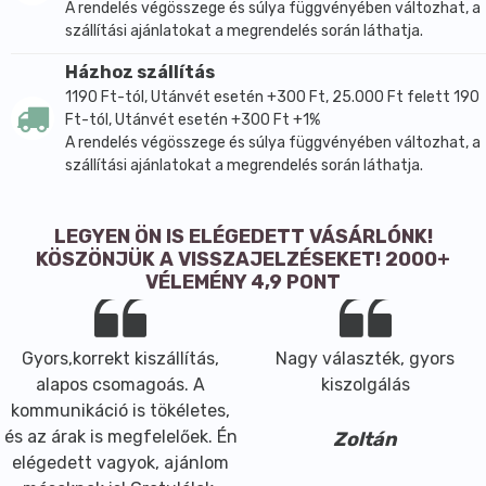
A rendelés végösszege és súlya függvényében változhat, a
szállítási ajánlatokat a megrendelés során láthatja.
Házhoz szállítás
1190 Ft-tól, Utánvét esetén +300 Ft, 25.000 Ft felett 190
Ft-tól, Utánvét esetén +300 Ft +1%
A rendelés végösszege és súlya függvényében változhat, a
szállítási ajánlatokat a megrendelés során láthatja.
LEGYEN ÖN IS ELÉGEDETT VÁSÁRLÓNK!
KÖSZÖNJÜK A VISSZAJELZÉSEKET! 2000+
VÉLEMÉNY 4,9 PONT
Gyors,korrekt kiszállítás,
Nagy választék, gyors
alapos csomagoás. A
kiszolgálás
kommunikáció is tökéletes,
és az árak is megfelelőek. Én
Zoltán
elégedett vagyok, ajánlom