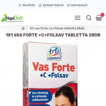
BELÉPÉS
REGISZTRÁCIÓ
KAPCSOLAT
0
1x1 vas forte +c+folsav tabletta 28db
1X1 VAS FORTE +C+FOLSAV TABLETTA 28DB